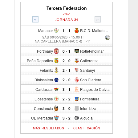
Tercera Federacion
«
»
JORNADA 34
Manacor
1
-
1
R.C.D. Mallorca Sad "B"
SÁB 09/05/2026 - 15:00 H
NA CAPELLERA (MANACOR) F-11
Portmany
0
-
1
Rotlet-molinar
Peña Deportiva
2
-
0
Collerense
Felanitx
2
-
1
Santanyi
Binissalem
2
-
0
Son Cladera
Cardassar
3
-
1
Platges de Calvia
Llosetense
2
-
2
Formentera
Constancia
3
-
0
Inter Ibiza
CE Mercadal
3
-
2
Alcudia
-
MÁS RESULTADOS
CLASIFICACIÓN