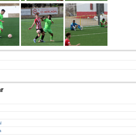
ar
l
a