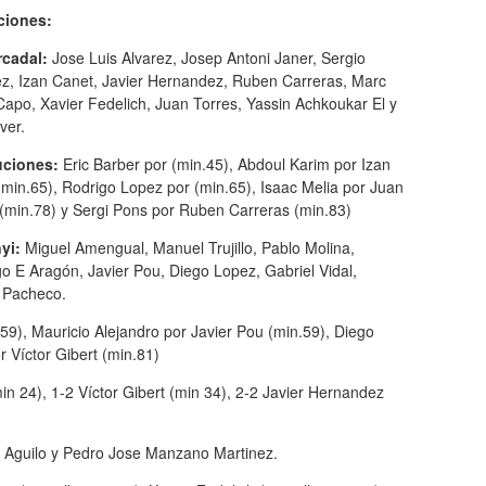
ciones:
rcadal:
Jose Luis Alvarez, Josep Antoni Janer, Sergio
ez, Izan Canet, Javier Hernandez, Ruben Carreras, Marc
Capo, Xavier Fedelich, Juan Torres, Yassin Achkoukar El y
ver.
uciones:
Eric Barber por (min.45), Abdoul Karim por Izan
min.65), Rodrigo Lopez por (min.65), Isaac Melia por Juan
 (min.78) y Sergi Pons por Ruben Carreras (min.83)
yi:
Miguel Amengual, Manuel Trujillo, Pablo Molina,
o E Aragón, Javier Pou, Diego Lopez, Gabriel Vidal,
r Pacheco.
59), Mauricio Alejandro por Javier Pou (min.59), Diego
 Víctor Gibert (min.81)
in 24), 1-2 Víctor Gibert (min 34), 2-2 Javier Hernandez
t Aguilo y Pedro Jose Manzano Martinez.