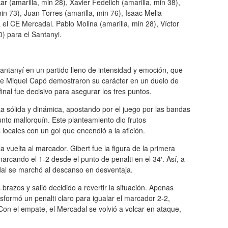
r (amarilla, min 28), Xavier Fedelich (amarilla, min 38),
in 73), Juan Torres (amarilla, min 76), Isaac Melia
 el CE Mercadal. Pablo Molina (amarilla, min 28), Víctor
0) para el Santanyi.
Santanyí en un partido lleno de intensidad y emoción, que
de Miquel Capó demostraron su carácter en un duelo de
inal fue decisivo para asegurar los tres puntos.
a sólida y dinámica, apostando por el juego por las bandas
junto mallorquín. Este planteamiento dio frutos
 locales con un gol que encendió a la afición.
la vuelta al marcador. Gibert fue la figura de la primera
rcando el 1-2 desde el punto de penalti en el 34′. Así, a
dal se marchó al descanso en desventaja.
brazos y salió decidido a revertir la situación. Apenas
sformó un penalti claro para igualar el marcador 2-2,
 Con el empate, el Mercadal se volvió a volcar en ataque,