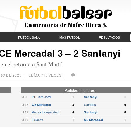
En memoria de Nofre Riera
FÚTBOL SALA
MÁS FÚTBOL
RESULTADOS
CE Mercadal 3 – 2 Santanyi
en el retorno a Sant Martí
RO DE 2025
| LEÍDA 715 VECES |
Partidos anteriores
PE Sant Jordi
J 9
1
Santanyi
1
Campos
J 17
CE Mercadal
3
0
Penya Independent
J 17
4
Santanyi
0
Felanitx
J 16
1
CE Mercadal
1