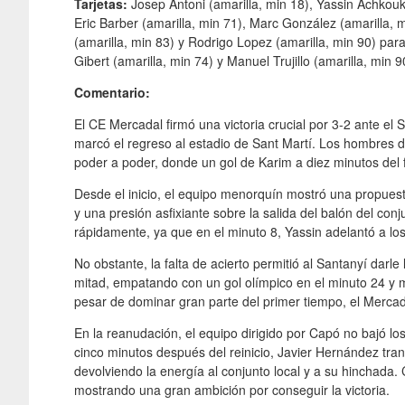
Tarjetas:
Josep Antoni (amarilla, min 18), Yassin Achkouka
Eric Barber (amarilla, min 71), Marc González (amarilla, m
(amarilla, min 83) y Rodrigo Lopez (amarilla, min 90) para
Gibert (amarilla, min 74) y Manuel Trujillo (amarilla, min 9
Comentario:
El CE Mercadal firmó una victoria crucial por 3-2 ante el 
marcó el regreso al estadio de Sant Martí. Los hombres 
poder a poder, donde un gol de Karim a diez minutos del f
Desde el inicio, el equipo menorquín mostró una propuest
y una presión asfixiante sobre la salida del balón del con
rápidamente, ya que en el minuto 8, Yassin adelantó a los
No obstante, la falta de acierto permitió al Santanyí darle 
mitad, empatando con un gol olímpico en el minuto 24 y ma
pesar de dominar gran parte del primer tiempo, el Merca
En la reanudación, el equipo dirigido por Capó no bajó los 
cinco minutos después del reinicio, Javier Hernández tran
devolviendo la energía al conjunto local y a su hinchada.
mostrando una gran ambición por conseguir la victoria.