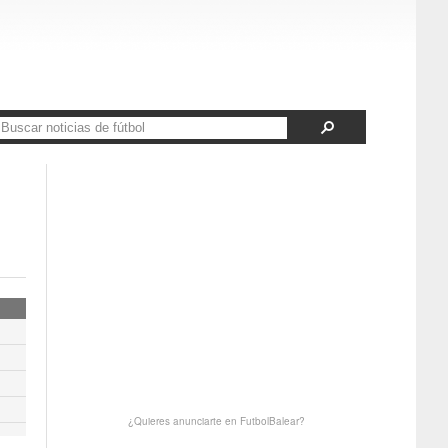
¿Quieres anunciarte en FutbolBalear?