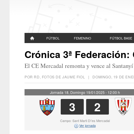
FÚTBOL
FEMENINO
FÚTBOL BASE
Crónica 3ª Federación: 
El CE Mercadal remonta y vence al Santanyí 
POR RD, FOTOS DE JAUME FIOL |
DOMINGO, 19 DE ENE
Jornada 18, Domingo 19/01/2025 - 12:00 h
3
2
Campo: Sant Marti D\'es Mercadal
Ver jornada