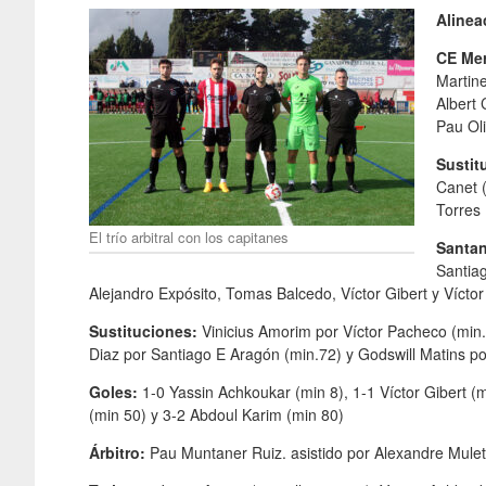
Alinea
CE Me
Martin
Albert 
Pau Oli
Sustit
Canet (
Torres
El trío arbitral con los capitanes
Santan
Santiag
Alejandro Expósito, Tomas Balcedo, Víctor Gibert y Vícto
Sustituciones:
Vinicius Amorim por Víctor Pacheco (min.
Diaz por Santiago E Aragón (min.72) y Godswill Matins por
Goles:
1-0 Yassin Achkoukar (min 8), 1-1 Víctor Gibert (m
(min 50) y 3-2 Abdoul Karim (min 80)
Árbitro:
Pau Muntaner Ruiz. asistido por Alexandre Mule