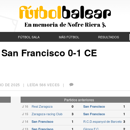
En memoria de Nofre Riera
FÚTBOL SALA
MÁS FÚTBOL
RESULTADOS
 San Francisco 0-1 CE
RO DE 2025
| LEÍDA 566 VECES |
Partidos anteriores
Real Zaragoza
J 16
0
San Francisco
1
Zaragoza-racing Club
J 15
3
San Francisco
1
R.C.D.espanyol de Barcelona
J 14
San Francisco
1
3
Girona F.C.
J 13
San Francisco
1
2