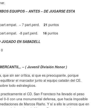
nar.
MBOS EQUIPOS – ANTES – DE JUGARSE ESTA
 part.empat. – 7 part.perd.
21
puntos
part.empat. -8 part.perd.
16
puntos
O JUGADO EN SABADELL
 0
RCANTIL,. – ( Juvenil División Honor )
 que sin ser crítica, si que es preocupante, porque
uilibrar el marcador junto al equipo catalán del CE.
sobre todo estrategicos.
, practicamente el CD. San Francisco ha llevado el peso
r el 0-0 con una monumental defensa, que hacia imposible
inmediaciones de Marcos Riaño. Y sí a ello le unimos que en