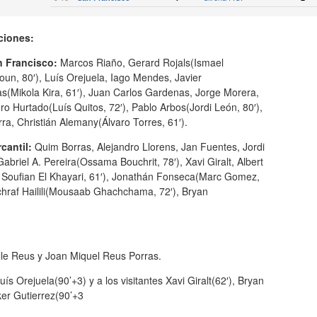
ciones:
 Francisco:
Marcos Riaño, Gerard Rojals(Ismael
un, 80′), Luís Orejuela, Iago Mendes, Javier
s(Mikola Kira, 61′), Juan Carlos Gardenas, Jorge Morera,
ro Hurtado(Luís Quitos, 72′), Pablo Arbos(Jordi León, 80′),
rra, Christián Alemany(Álvaro Torres, 61′).
cantil:
Quim Borras, Alejandro Llorens, Jan Fuentes, Jordi
abriel A. Pereira(Ossama Bouchrit, 78′), Xavi Giralt, Albert
 Soufian El Khayari, 61′), Jonathán Fonseca(Marc Gomez,
chraf Hailili(Mousaab Ghachchama, 72′), Bryan
lle Reus y Joan Miquel Reus Porras.
ís Orejuela(90’+3) y a los visitantes Xavi Giralt(62′), Bryan
ker Gutierrez(90’+3