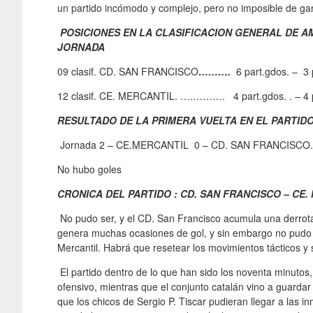
un partido incómodo y complejo, pero no imposible de ga
POSICIONES EN LA CLASIFICACION GENERAL DE A
JORNADA
09 clasif. CD. SAN FRANCISCO
……….
6 part.gdos. – 3
12 clasif. CE. MERCANTIL. ….………. 4 part.gdos. . – 4 
RESULTADO DE LA PRIMERA VUELTA EN EL PARTID
Jornada 2 – CE.MERCANTIL 0 – CD. SAN FRANCISCO.
No hubo goles
CRONICA DEL PARTIDO : CD. SAN FRANCISCO – CE. ME
No pudo ser, y el CD. San Francisco acumula una derrota,
genera muchas ocasiones de gol, y sin embargo no pudo eq
Mercantil. Habrá que resetear los movimientos tácticos y 
El partido dentro de lo que han sido los noventa minutos
ofensivo, mientras que el conjunto catalán vino a guarda
que los chicos de Sergio P. Tiscar pudieran llegar a las 