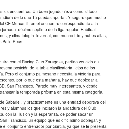
dos los encuentros. Un buen jugador reza como si todo
pendiera de lo que Tú puedas aportar. Y seguro que mucho
el CE Mercantil, en el encuentro correspondiente a la
a jornada décimo séptimo de la liga regular. Habitual
nes, y climatología invernal, con mucho frío y nubes altas,
ís Balle Reus
entro con el Racing Club Zaragoza, partido vencido en
ovena posición de la tabla clasificatoria, lejos de los
a. Pero el conjunto palmesano necesita la victoria para
descenso, por lo que esta mañana, hay que doblegar al
 CD. San Francisco. Partido muy interesantes, y desde
 transitar la temporada próxima en esta misma categoría.
 de Sabadell, y practicamente es una entidad deportiva del
ores y alumnus los que iniciaron la andadura del Club
a, con la illusion y la esperanza, de poder sacar un
 San Francisco, un equipo que es dificilisimo doblegar, y
 el conjunto entrenador por Garcia, ya que se le presenta