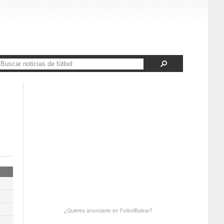
¿Quieres anunciarte en FutbolBalear?