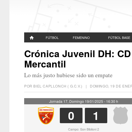
FÚTBOL
FEMENINO
FÚTBOL BASE
Crónica Juvenil DH: CD
Mercantil
Lo más justo hubiese sido un empate
POR BIEL CAPLLONCH ( G.C.V.) |
DOMINGO, 19 DE ENE
Jornada 17, Domingo 19/01/2025 - 16:30 h
0
1
Campo: Son Bibiloni 2