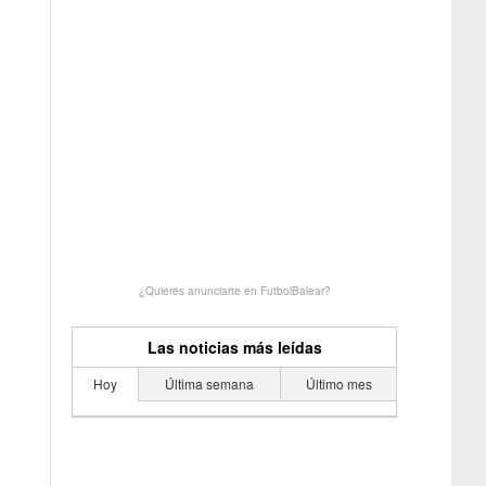
¿Quieres anunciarte en FutbolBalear?
Las noticias más leídas
Hoy
Última semana
Último mes