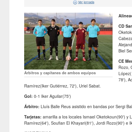
Ver jornada
Alinea
CD San
Oketoko
Cabeza
Alejand
Biel Se
CE Mer
Rozo, G
Arbitros y capitanes de ambos equipos
López(
78′), A
Ramírez(Iker Gutiérrez, 72′), Uriel Sabat.
Gol:
0-1 Iker Aguilar(75′)
Árbitro:
Lluís Balle Reus asistido en bandas por Sergi Ba
Tarjetas:
amarilla a los locales Ismael Oketokoun(90′) y Lu
Ramírez(64′), Soufian El Khayari(81′), Jordi Rozo(90′) e I