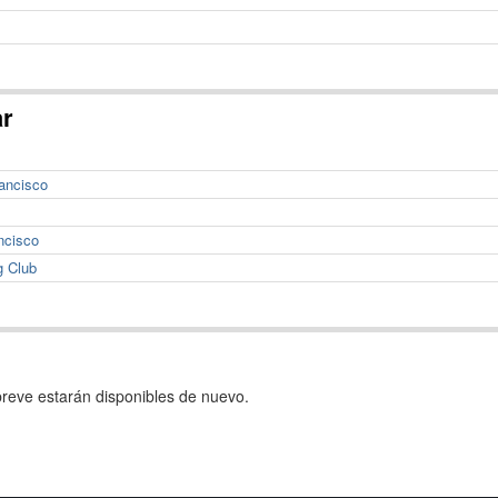
ar
ancisco
ncisco
g Club
reve estarán disponibles de nuevo.