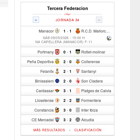
Tercera Federacion
«
»
JORNADA 34
Manacor
1
-
1
R.C.D. Mallorca Sad "B"
SÁB 09/05/2026 - 15:00 H
NA CAPELLERA (MANACOR) F-11
Portmany
0
-
1
Rotlet-molinar
Peña Deportiva
2
-
0
Collerense
Felanitx
2
-
1
Santanyi
Binissalem
2
-
0
Son Cladera
Cardassar
3
-
1
Platges de Calvia
Llosetense
2
-
2
Formentera
Constancia
3
-
0
Inter Ibiza
CE Mercadal
3
-
2
Alcudia
-
MÁS RESULTADOS
CLASIFICACIÓN