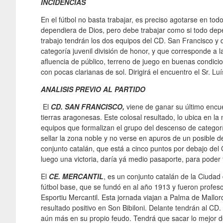
INCIDENCIAS
En el fútbol no basta trabajar, es preciso agotarse en to
dependiera de Dios, pero debe trabajar como si todo de
trabajo tendrán los dos equipos del CD. San Francisco y d
categoría juvenil división de honor, y que corresponde a l
afluencia de público, terreno de juego en buenas condicio
con pocas clarianas de sol. Dirigirá el encuentro el Sr. Lu
ANALISIS PREVIO AL PARTIDO
El
CD. SAN FRANCISCO,
viene de ganar su último encu
tierras aragonesas. Este colosal resultado, lo ubica en la n
equipos que formalizan el grupo del descenso de categorí
sellar la zona noble y no verse en apuros de un posible 
conjunto catalán, que está a cinco puntos por debajo del
luego una victoria, daría yá medio pasaporte, para poder
El
CE. MERCANTIL
, es un conjunto catalán de la Ciudad
fútbol base, que se fundó en al año 1913 y fueron profes
Esportiu Mercantil. Esta jornada viajan a Palma de Mallorc
resultado positivo en Son Bibiloni. Delante tendrán al CD.
aún más en su propio feudo. Tendrá que sacar lo mejor de