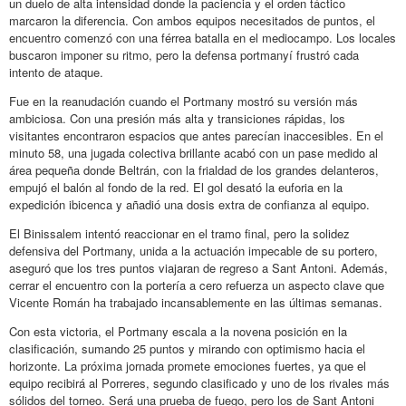
un duelo de alta intensidad donde la paciencia y el orden táctico
marcaron la diferencia. Con ambos equipos necesitados de puntos, el
encuentro comenzó con una férrea batalla en el mediocampo. Los locales
buscaron imponer su ritmo, pero la defensa portmanyí frustró cada
intento de ataque.
Fue en la reanudación cuando el Portmany mostró su versión más
ambiciosa. Con una presión más alta y transiciones rápidas, los
visitantes encontraron espacios que antes parecían inaccesibles. En el
minuto 58, una jugada colectiva brillante acabó con un pase medido al
área pequeña donde Beltrán, con la frialdad de los grandes delanteros,
empujó el balón al fondo de la red. El gol desató la euforia en la
expedición ibicenca y añadió una dosis extra de confianza al equipo.
El Binissalem intentó reaccionar en el tramo final, pero la solidez
defensiva del Portmany, unida a la actuación impecable de su portero,
aseguró que los tres puntos viajaran de regreso a Sant Antoni. Además,
cerrar el encuentro con la portería a cero refuerza un aspecto clave que
Vicente Román ha trabajado incansablemente en las últimas semanas.
Con esta victoria, el Portmany escala a la novena posición en la
clasificación, sumando 25 puntos y mirando con optimismo hacia el
horizonte. La próxima jornada promete emociones fuertes, ya que el
equipo recibirá al Porreres, segundo clasificado y uno de los rivales más
sólidos del torneo. Será una prueba de fuego, pero los de Sant Antoni