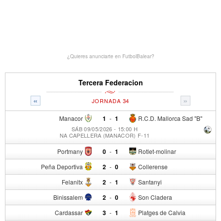
¿Quieres anunciarte en FutbolBalear?
Tercera Federacion
«
»
JORNADA 34
Manacor
1
-
1
R.C.D. Mallorca Sad "B"
SÁB 09/05/2026 - 15:00 H
NA CAPELLERA (MANACOR) F-11
Portmany
0
-
1
Rotlet-molinar
Peña Deportiva
2
-
0
Collerense
Felanitx
2
-
1
Santanyi
Binissalem
2
-
0
Son Cladera
Cardassar
3
-
1
Platges de Calvia