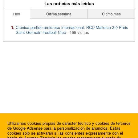
Las noticias más leídas
Hoy
Última semana
Último mes
Crónica partido amistoso internacional: RCD Mallorca 3-0 Paris
Saint-Germain Football Club
- 155 visitas
Utilizamos cookies propias de carácter técnico y cookies de terceros
de Google Adsense para la personalización de anuncios. Estas
cookies solo se activarán si las consientes expresamente con el
botón de Aceptar. También las puedes rechazar con el botón de