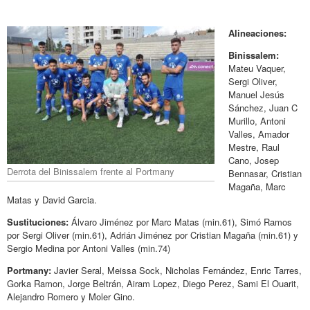
Alineaciones:
Binissalem:
Mateu Vaquer,
Sergi Oliver,
Manuel Jesús
Sánchez, Juan C
Murillo, Antoni
Valles, Amador
Mestre, Raul
Cano, Josep
Derrota del Binissalem frente al Portmany
Bennasar, Cristian
Magaña, Marc
Matas y David Garcia.
Sustituciones:
Álvaro Jiménez por Marc Matas (min.61), Simó Ramos
por Sergi Oliver (min.61), Adrián Jiménez por Cristian Magaña (min.61) y
Sergio Medina por Antoni Valles (min.74)
Portmany:
Javier Seral, Meissa Sock, Nicholas Fernández, Enric Tarres,
Gorka Ramon, Jorge Beltrán, Airam Lopez, Diego Perez, Sami El Ouarit,
Alejandro Romero y Moler Gino.