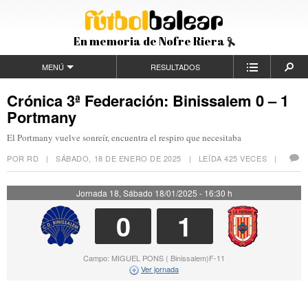
En memoria de Nofre Riera
MENÚ
RESULTADOS
Crónica 3ª Federación: Binissalem 0 – 1
Portmany
El Portmany vuelve sonreír, encuentra el respiro que necesitaba
POR RD |
SÁBADO, 18 DE ENERO DE 2025
| LEÍDA 425 VECES |
Jornada 18, Sábado 18/01/2025 - 16:30 h
0
1
Campo: MIGUEL PONS ( Binissalem)F-11
Ver jornada