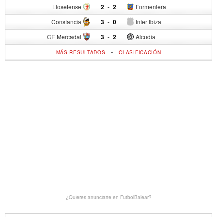
Llosetense
2
-
2
Formentera
Constancia
3
-
0
Inter Ibiza
CE Mercadal
3
-
2
Alcudia
-
MÁS RESULTADOS
CLASIFICACIÓN
¿Quieres anunciarte en FutbolBalear?