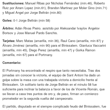
Sustituciones:
Manuel Ribas por Nicholas Fernández (min.46), Roberto
Ruiz por Airam Lopez (min.61), Brandon Martinez por Moler Gino (min.71)
y Miguel Angel por Jorge Beltrán (min.80)
Goles:
0-1 Jorge Beltrán (min 58)
Árbitro:
Adán Rivas Pieiro. asistido por Aleksandar Ivaylov Angelov
Borisov y Jose Manuel Pardo Sanchis.
Tarjetas:
Marc Matas (amarilla, min 36), Raul Cano (amarilla, min 87) y
Álvaro Jiménez (amarilla, min 90) para el Binissalem. Gianluca Vaccarini
(amarilla, min 45), Diego Perez (amarilla, min 47) y Gorka Ramon
(amarilla, min 67) para el Portmany.
Comentario:
El Portmany ha encontrado el respiro que tanto necesitaba. Tras dos
jornadas sin conocer la victoria, el equipo de Sant Antoni ha dado un
golpe sobre la mesa con una trabajada victoria a domicilio frente al
Binissalem. Un solitario tanto de Jorge Beltrán en el minuto 58 fue
suficiente para inclinar la balanza a favor de los de Vicente Román, que
se llevan a casa tres puntos de oro y, de paso, firman un comienzo
prometedor en la segunda vuelta del campeonato.
El partido, disputado en el siempre complicado feudo del Binissalem, fue