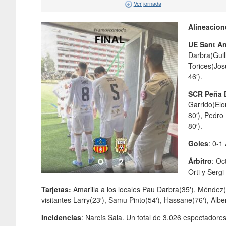
Ver jornada
Alineacion
UE Sant A
Darbra(Guill
Torices(Jos
46′).
SCR Peña 
Garrido(Elor
80′), Pedro
80′).
Goles
: 0-1
Árbitro
: Oc
Orti y Serg
Tarjetas:
Amarilla a los locales Pau Darbra(35′), Méndez(59
visitantes Larry(23′), Samu Pinto(54′), Hassane(76′), Alber
Incidencias
: Narcís Sala. Un total de 3.026 espectadores