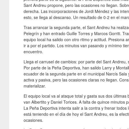
Sant Andreu propone, pero las ocasiones no llegan. Sobre
derecha. Las incorporaciones de Jordi Méndez y las inte
esto, se llega al descanso. Un resultado de 0-2 en el mar
Tras arrancar la segunda parte, el Sant Andreu ha realiz
Pelegrín y han entrado Guille Torres y Marcos Gorriti. Tr
equipo local ha salido con otro ritmo y actitud. Presiona 
ir a por el partido. Los minutos van pasando y mínimo tien
encuentro.
Llega el carrusel de cambios: por parte del Sant Andreu, 
Por parte de la Peña Deportiva, han salido Larry y Monta
ecuador de la segunda parte en el municipal Narcís Sala y
activa y pasiva, pero las ocasiones claras no llegan. Con
materializar.
El equipo local va al ataque total y gasta sus dos última
van Albertito y Daniel Torices. A falta de quince minutos p
La Peña Deportiva intenta salir a la contra y frenar todo
está teniendo en el día de hoy el Sant Andreu, es la efect
ocasiones.