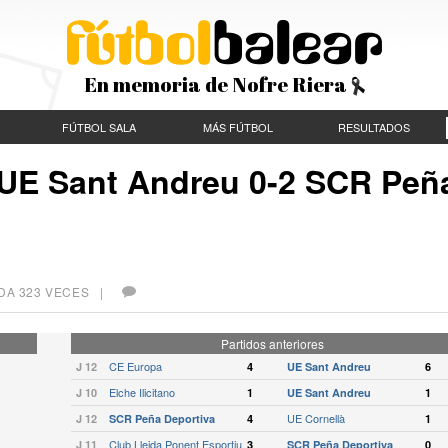
En memoria de Nofre Riera
FÚTBOL SALA
MÁS FÚTBOL
RESULTADOS
 UE Sant Andreu 0-2 SCR Peñ
DA 323 VECES |
Partidos anteriores
CE Europa
J 12
4
UE Sant Andreu
6
Elche Ilicitano
J 10
1
UE Sant Andreu
1
UE Cornellà
J 12
SCR Peña Deportiva
4
1
Club Lleida Ponent Esportiu
J 11
3
SCR Peña Deportiva
0