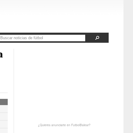
a
¿Quieres anunciarte en FutbolBalear?