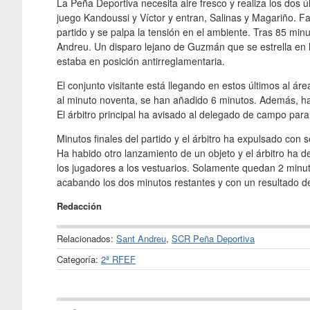
La Peña Deportiva necesita aire fresco y realiza los dos 
juego Kandoussi y Víctor y entran, Salinas y Magariño. F
partido y se palpa la tensión en el ambiente. Tras 85 minu
Andreu. Un disparo lejano de Guzmán que se estrella en la
estaba en posición antirreglamentaria.
El conjunto visitante está llegando en estos últimos al ár
al minuto noventa, se han añadido 6 minutos. Además, ha
El árbitro principal ha avisado al delegado de campo pa
Minutos finales del partido y el árbitro ha expulsado con 
Ha habido otro lanzamiento de un objeto y el árbitro ha 
los jugadores a los vestuarios. Solamente quedan 2 minuto
acabando los dos minutos restantes y con un resultado d
Redacción
Relacionados:
Sant Andreu
,
SCR Peña Deportiva
Categoría:
2ª RFEF