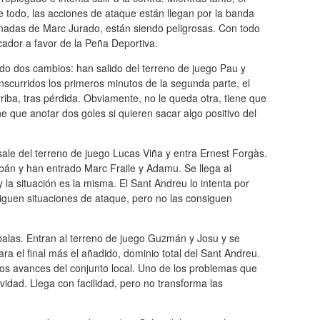
 todo, las acciones de ataque están llegan por la banda
rnadas de Marc Jurado, están siendo peligrosas. Con todo
cador a favor de la Peña Deportiva.
ado dos cambios: han salido del terreno de juego Pau y
anscurridos los primeros minutos de la segunda parte, el
arriba, tras pérdida. Obviamente, no le queda otra, tiene que
e que anotar dos goles si quieren sacar algo positivo del
sale del terreno de juego Lucas Viña y entra Ernest Forgàs.
lbán y han entrado Marc Fraile y Adamu. Se llega al
 la situación es la misma. El Sant Andreu lo intenta por
siguen situaciones de ataque, pero no las consiguen
s balas. Entran al terreno de juego Guzmán y Josu y se
ara el final más el añadido, dominio total del Sant Andreu.
s los avances del conjunto local. Uno de los problemas que
ividad. Llega con facilidad, pero no transforma las