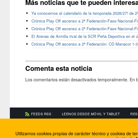
Más noticias que te pueden interes
Ya conocemos el calendario de la temporada 2026/27! de 2
Crónica Play Off ascenso a 2ª Federación-Fase Nacional-F
Crónica Play Off ascenso a 2ª Federación-Fase Nacional-Fi
El Arenas de Armilla rival de la SCR Peña Deportiva en el 
Crónica Play Off ascenso a 2ª Federación: CD Manacor 1-
Comenta esta noticia
Los comentarios están desactivados temporalmente. En b
FEEDS RSS
LEENOS DESDE MÓVIL Y TABLET
RES
CONTACTA CON NOSOTROS
ACERCA DE NOSOTR
Utilizamos cookies propias de carácter técnico y cookies de t
Información de contacto
El equipo de FútbolBa