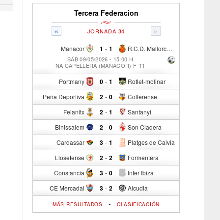
Tercera Federacion
«
»
JORNADA 34
Manacor
1
-
1
R.C.D. Mallorca Sad "B"
SÁB 09/05/2026 - 15:00 H
NA CAPELLERA (MANACOR) F-11
Portmany
0
-
1
Rotlet-molinar
Peña Deportiva
2
-
0
Collerense
Felanitx
2
-
1
Santanyi
Binissalem
2
-
0
Son Cladera
Cardassar
3
-
1
Platges de Calvia
Llosetense
2
-
2
Formentera
Constancia
3
-
0
Inter Ibiza
CE Mercadal
3
-
2
Alcudia
-
MÁS RESULTADOS
CLASIFICACIÓN