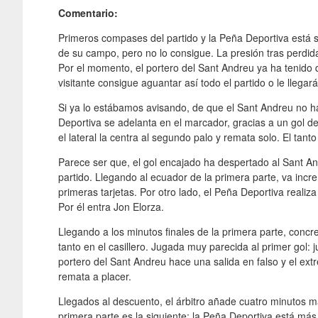
Comentario:
Primeros compases del partido y la Peña Deportiva está s
de su campo, pero no lo consigue. La presión tras perdida
Por el momento, el portero del Sant Andreu ya ha tenido q
visitante consigue aguantar así todo el partido o le llegará 
Si ya lo estábamos avisando, de que el Sant Andreu no h
Deportiva se adelanta en el marcador, gracias a un gol 
el lateral la centra al segundo palo y remata solo. El tant
Parece ser que, el gol encajado ha despertado al Sant An
partido. Llegando al ecuador de la primera parte, va inc
primeras tarjetas. Por otro lado, el Peña Deportiva realiz
Por él entra Jon Elorza.
Llegando a los minutos finales de la primera parte, conc
tanto en el casillero. Jugada muy parecida al primer gol: 
portero del Sant Andreu hace una salida en falso y el ex
remata a placer.
Llegados al descuento, el árbitro añade cuatro minutos má
primera parte es la siguiente: la Peña Deportiva está más r