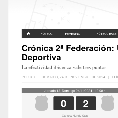
FÚTBOL
FEMENINO
FÚTBOL BASE
Crónica 2ª Federación:
Deportiva
La efectividad ibicenca vale tres puntos
POR RD |
DOMINGO, 24 DE NOVIEMBRE DE 2024
| LEÍ
Jornada 13, Domingo 24/11/2024 - 12:00 h
0
2
Campo: Narcís Sala