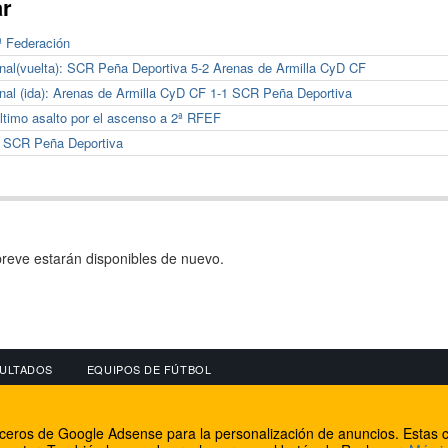
ar
ª Federación
inal(vuelta): SCR Peña Deportiva 5-2 Arenas de Armilla CyD CF
nal (ida): Arenas de Armilla CyD CF 1-1 SCR Peña Deportiva
último asalto por el ascenso a 2ª RFEF
3 SCR Peña Deportiva
reve estarán disponibles de nuevo.
ULTADOS
EQUIPOS DE FÚTBOL
OS
CONECTA CON NOSOTROS
OTROS SERVICIO
erceros de Google Adsense para la personalización de anuncios. Estas c
lear
Facebook
Internet Rural Mal