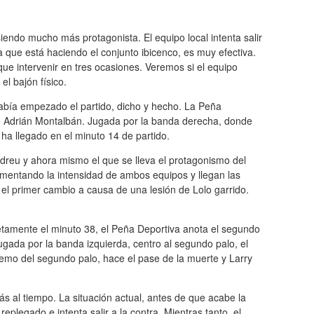
iendo mucho más protagonista. El equipo local intenta salir
 que está haciendo el conjunto ibicenco, es muy efectiva.
ue intervenir en tres ocasiones. Veremos si el equipo
el bajón físico.
abía empezado el partido, dicho y hecho. La Peña
de Adrián Montalbán. Jugada por la banda derecha, donde
o ha llegado en el minuto 14 de partido.
dreu y ahora mismo el que se lleva el protagonismo del
rementando la intensidad de ambos equipos y llegan las
a el primer cambio a causa de una lesión de Lolo garrido.
retamente el minuto 38, el Peña Deportiva anota el segundo
jugada por la banda izquierda, centro al segundo palo, el
tremo del segundo palo, hace el pase de la muerte y Larry
s al tiempo. La situación actual, antes de que acabe la
eplegado e intenta salir a la contra. Mientras tanto, el