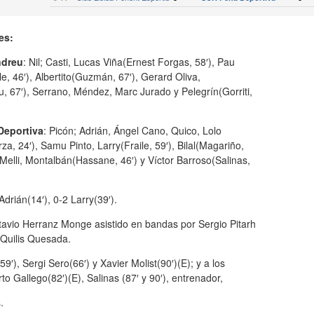
es:
ndreu
: Nil; Casti, Lucas Viña(Ernest Forgas, 58′), Pau
e, 46′), Albertito(Guzmán, 67′), Gerard Oliva,
u, 67′), Serrano, Méndez, Marc Jurado y Pelegrín(Gorriti,
Deportiva
: Picón; Adrián, Ángel Cano, Quico, Lolo
za, 24′), Samu Pinto, Larry(Fraile, 59′), Bilal(Magariño,
 Melli, Montalbán(Hassane, 46′) y Víctor Barroso(Salinas,
 Adrián(14′), 0-2 Larry(39′).
tavio Herranz Monge asistido en bandas por Sergio Pitarh
i Quilis Quesada.
′), Sergi Sero(66′) y Xavier Molist(90′)(E); y a los
to Gallego(82′)(E), Salinas (87′ y 90′), entrenador,
.