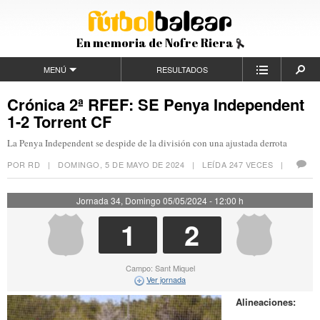
En memoria de Nofre Riera
MENÚ
RESULTADOS
Crónica 2ª RFEF: SE Penya Independent
1-2 Torrent CF
La Penya Independent se despide de la división con una ajustada derrota
POR RD |
DOMINGO, 5 DE MAYO DE 2024
| LEÍDA 247 VECES |
Jornada 34, Domingo 05/05/2024 - 12:00 h
1
2
Campo: Sant Miquel
Ver jornada
Alineaciones: