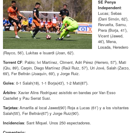
SE Penya
Independent
:
Lucas; Sebas
(Dani Simón, 62′),
Revuelta, Samu,
Piera (Borja, 41′),
Vicent (Jawed,
46′), Mena,
Losada, Heredero
(Rayco, 56′), Lukitas e Isuardi (Joan, 62′).
Torrent CF
: Pablo; Ivi Martínez, Climent, Adri Pérez (Herrero, 57′), Mati
(Qiu, 89′), Carpin, Diego Martínez (Raúl Ruiz, 57′), Uri Jové, Salah (Zarzo,
69′), Fer Beltrán (Joaquín, 69′), y Jorge Ruiz.
Goles
: 0-1 Salah(18), 1-1 Borja(43′), 1-2 Mati(87′).
Árbitro
: Xavier Alins Rodríguez asistido en bandas por Van Esso
Castellet y Pau Serrat Susi.
Tarjetas:
Amarilla al local Jawed(90′) Roja a Lucas (61′) y a los visitantes
Salah(55′), Fer Beltrán(67′) y Jorge Ruiz(90′).
Incidencias
: Sant Miquel. Unos 250 espectadores.
Comentario: