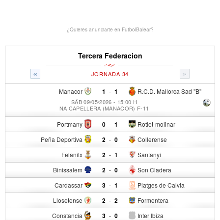
¿Quieres anunciarte en FutbolBalear?
Tercera Federacion
«
»
JORNADA 34
Manacor
1
-
1
R.C.D. Mallorca Sad "B"
SÁB 09/05/2026 - 15:00 H
NA CAPELLERA (MANACOR) F-11
Portmany
0
-
1
Rotlet-molinar
Peña Deportiva
2
-
0
Collerense
Felanitx
2
-
1
Santanyi
Binissalem
2
-
0
Son Cladera
Cardassar
3
-
1
Platges de Calvia
Llosetense
2
-
2
Formentera
Constancia
3
-
0
Inter Ibiza