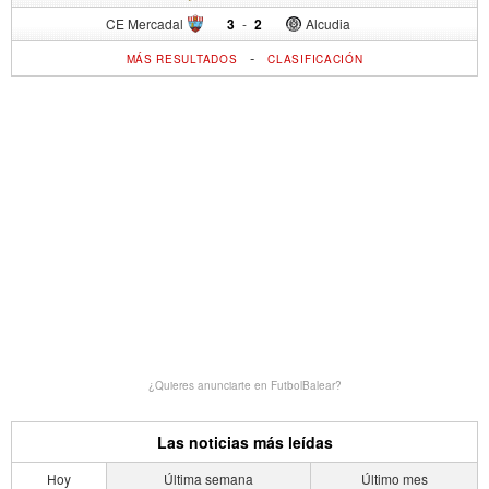
CE Mercadal
3
-
2
Alcudia
-
MÁS RESULTADOS
CLASIFICACIÓN
¿Quieres anunciarte en FutbolBalear?
Las noticias más leídas
Hoy
Última semana
Último mes