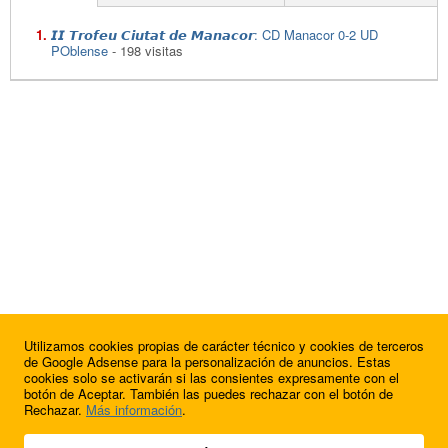
𝙄𝙄 𝙏𝙧𝙤𝙛𝙚𝙪 𝘾𝙞𝙪𝙩𝙖𝙩 𝙙𝙚 𝙈𝙖𝙣𝙖𝙘𝙤𝙧: CD Manacor 0-2 UD
POblense
- 198 visitas
Utilizamos cookies propias de carácter técnico y cookies de terceros
de Google Adsense para la personalización de anuncios. Estas
cookies solo se activarán si las consientes expresamente con el
botón de Aceptar. También las puedes rechazar con el botón de
Rechazar.
Más información
.
© 2009 - 2026 Soluciones Corporativas IP, SL.