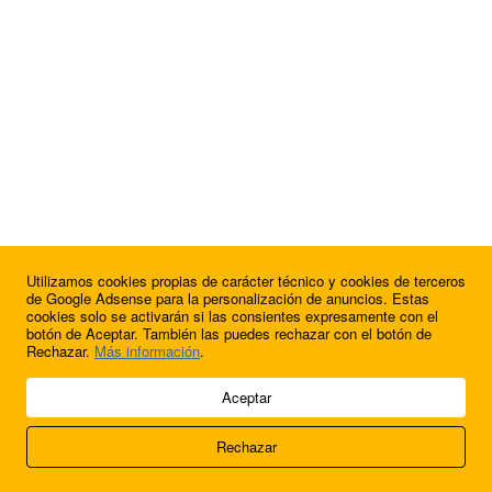
Utilizamos cookies propias de carácter técnico y cookies de terceros
de Google Adsense para la personalización de anuncios. Estas
cookies solo se activarán si las consientes expresamente con el
botón de Aceptar. También las puedes rechazar con el botón de
Rechazar.
Más información
.
© 2009 - 2026 Soluciones Corporativas IP, SL.
Aceptar
Todos los derechos reservados.
Rechazar
Aviso legal
Cookies
Acerca de nosotros
Contacto
Anúnciate en
FútbolBalear