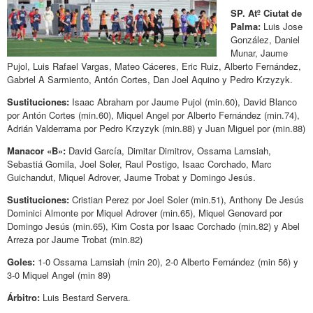
SP. Atº Ciutat de
Palma:
Luis Jose
González, Daniel
Munar, Jaume
Pujol, Luis Rafael Vargas, Mateo Cáceres, Eric Ruiz, Alberto Fernández,
Gabriel A Sarmiento, Antón Cortes, Dan Joel Aquino y Pedro Krzyzyk.
Sustituciones:
Isaac Abraham por Jaume Pujol (min.60), David Blanco
por Antón Cortes (min.60), Miquel Angel por Alberto Fernández (min.74),
Adrián Valderrama por Pedro Krzyzyk (min.88) y Juan Miguel por (min.88)
Manacor «B»:
David García, Dimitar Dimitrov, Ossama Lamsiah,
Sebastiá Gomila, Joel Soler, Raul Postigo, Isaac Corchado, Marc
Guichandut, Miquel Adrover, Jaume Trobat y Domingo Jesús.
Sustituciones:
Cristian Perez por Joel Soler (min.51), Anthony De Jesús
Dominici Almonte por Miquel Adrover (min.65), Miquel Genovard por
Domingo Jesús (min.65), Kim Costa por Isaac Corchado (min.82) y Abel
Arreza por Jaume Trobat (min.82)
Goles:
1-0 Ossama Lamsiah (min 20), 2-0 Alberto Fernández (min 56) y
3-0 Miquel Angel (min 89)
Árbitro:
Luis Bestard Servera.