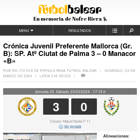
En memoria de Nofre Riera
MENÚ
RESULTADOS
Crónica Juvenil Preferente Mallorca (Gr.
B): SP. Atº Ciutat de Palma 3 – 0 Manacor
«B»
POR RD, FOTOS DE PEPSILA PARA FÚTBOL BALEAR |
DOMINGO, 24 DE
MARZO DE 2024
| LEÍDA 318 VECES |
Jornada 25, Sábado 23/03/2024 - 17:15 h
3
0
Campo: Miguel Nadal F-11
Ver jornada
Alineaciones: