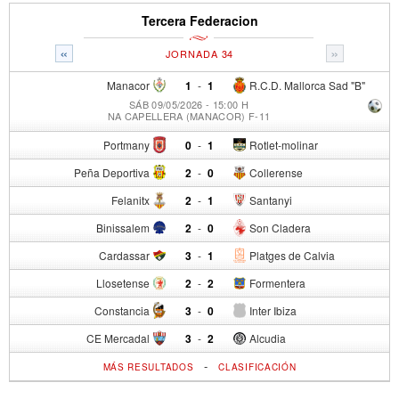
Tercera Federacion
«
»
JORNADA 34
Manacor
1
-
1
R.C.D. Mallorca Sad "B"
SÁB 09/05/2026 - 15:00 H
NA CAPELLERA (MANACOR) F-11
Portmany
0
-
1
Rotlet-molinar
Peña Deportiva
2
-
0
Collerense
Felanitx
2
-
1
Santanyi
Binissalem
2
-
0
Son Cladera
Cardassar
3
-
1
Platges de Calvia
Llosetense
2
-
2
Formentera
Constancia
3
-
0
Inter Ibiza
CE Mercadal
3
-
2
Alcudia
-
MÁS RESULTADOS
CLASIFICACIÓN