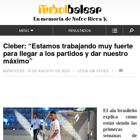
En memoria de Nofre Riera
MENÚ
RESULTADOS
Cleber: “Estamos trabajando muy fuerte
para llegar a los partidos y dar nuestro
máximo”
MIÉRCOLES, 16 DE AGOSTO DE 2023
| LEÍDA 236 VECES |
El ala brasileño
explica cómo
están siendo las
primeras
semanas de