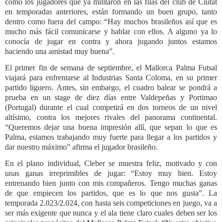
como los jugadores que ya militaron en las filas del club de Ciutat
en temporadas anteriores, están formando un buen grupo, tanto
dentro como fuera del campo: “Hay muchos brasileños así que es
mucho más fácil comunicarse y hablar con ellos. A alguno ya lo
conocía de jugar en contra y ahora jugando juntos estamos
haciendo una amistad muy buena”.
El primer fin de semana de septiembre, el Mallorca Palma Futsal
viajará para enfrentarse al Industrias Santa Coloma, en su primer
partido liguero. Antes, sin embargo, el cuadro balear se pondrá a
prueba en un stage de diez días entre Valdepeñas y Portimao
(Portugal) durante el cual competirá en dos torneos de un nivel
altísimo, contra los mejores rivales del panorama continental.
“Queremos dejar una buena impresión allí, que sepan lo que es
Palma, estamos trabajando muy fuerte para llegar a los partidos y
dar nuestro máximo” afirma el jugador brasileño.
En el plano individual, Cleber se muestra feliz, motivado y con
unas ganas irreprimibles de jugar: “Estoy muy bien. Estoy
entrenando bien junto con mis compañeros. Tengo muchas ganas
de que empiecen los partidos, que es lo que nos gusta”. La
temporada 2.023/2.024, con hasta seis competiciones en juego, va a
ser más exigente que nunca y el ala tiene claro cuales deben ser los