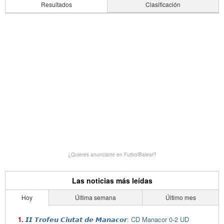
Resultados
Clasificación
¿Quieres anunciarte en FutbolBalear?
Las noticias más leídas
Hoy
Última semana
Último mes
𝙄𝙄 𝙏𝙧𝙤𝙛𝙚𝙪 𝘾𝙞𝙪𝙩𝙖𝙩 𝙙𝙚 𝙈𝙖𝙣𝙖𝙘𝙤𝙧: CD Manacor 0-2 UD