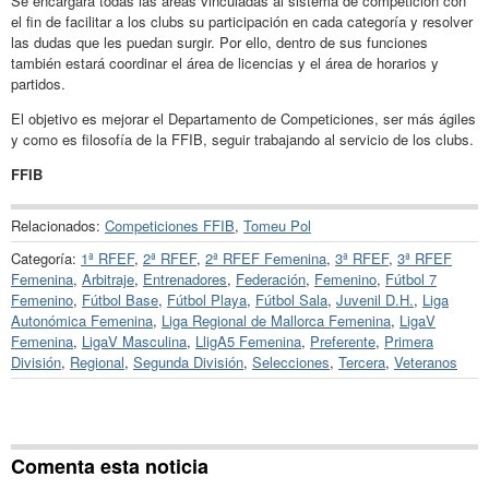
Se encargará todas las áreas vinculadas al sistema de competición con
el fin de facilitar a los clubs su participación en cada categoría y resolver
las dudas que les puedan surgir. Por ello, dentro de sus funciones
también estará coordinar el área de licencias y el área de horarios y
partidos.
El objetivo es mejorar el Departamento de Competiciones, ser más ágiles
y como es filosofía de la FFIB, seguir trabajando al servicio de los clubs.
FFIB
Relacionados:
Competiciones FFIB
,
Tomeu Pol
Categoría:
1ª RFEF
,
2ª RFEF
,
2ª RFEF Femenina
,
3ª RFEF
,
3ª RFEF
Femenina
,
Arbitraje
,
Entrenadores
,
Federación
,
Femenino
,
Fútbol 7
Femenino
,
Fútbol Base
,
Fútbol Playa
,
Fútbol Sala
,
Juvenil D.H.
,
Liga
Autonómica Femenina
,
Liga Regional de Mallorca Femenina
,
LigaV
Femenina
,
LigaV Masculina
,
LligA5 Femenina
,
Preferente
,
Primera
División
,
Regional
,
Segunda División
,
Selecciones
,
Tercera
,
Veteranos
Comenta esta noticia