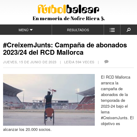
En memoria de Nofre Riera
MENÚ
RESULTADOS
#CreixemJunts: Campaña de abonados
2023/24 del RCD Mallorca
JUEVES, 15 DE JUNIO DE 2023
| LEÍDA 594 VECES |
El RCD Mallorca
arranca la
campaña de
abonados de la
temporada de
2023-24 bajo el
lema
#CreixemJunts. El
objetivo es
alcanzar los 20.000 socios.