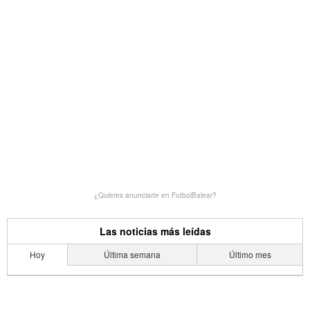
¿Quieres anunciarte en FutbolBalear?
Las noticias más leídas
Hoy
Última semana
Último mes