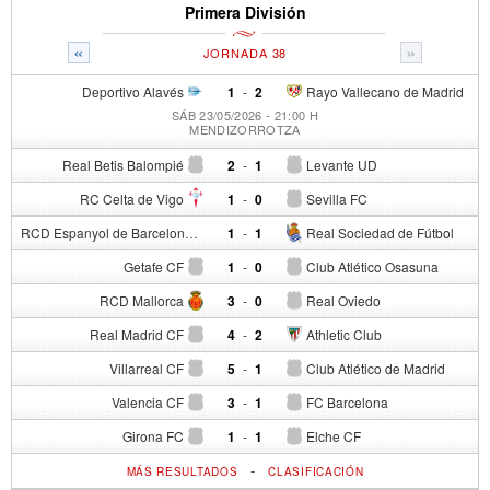
Primera División
«
»
JORNADA 38
Deportivo Alavés
1
-
2
Rayo Vallecano de Madrid
SÁB 23/05/2026 - 21:00 H
MENDIZORROTZA
Real Betis Balompié
2
-
1
Levante UD
RC Celta de Vigo
1
-
0
Sevilla FC
RCD Espanyol de Barcelona
1
-
1
Real Sociedad de Fútbol
Getafe CF
1
-
0
Club Atlético Osasuna
RCD Mallorca
3
-
0
Real Oviedo
Real Madrid CF
4
-
2
Athletic Club
Villarreal CF
5
-
1
Club Atlético de Madrid
Valencia CF
3
-
1
FC Barcelona
Girona FC
1
-
1
Elche CF
-
MÁS RESULTADOS
CLASIFICACIÓN