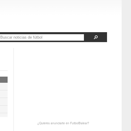
¿Quieres anunciarte en FutbolBalear?