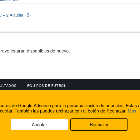
3 – 2 Alcudia «B»
reve estarán disponibles de nuevo.
ULTADOS
EQUIPOS DE FÚTBOL
OS
CONECTA CON NOSOTROS
OTROS SERVICIO
erceros de Google Adsense para la personalización de anuncios. Estas c
lear
Facebook
Internet Rural Mal
ceptar. También las puedes rechazar con el botón de Rechazar.
Más i
as IP
Twitter
Registro de domin
Aceptar
Rechazar
rechos reservados.
Aviso legal
Cookies
Acerca de nosotros
Co