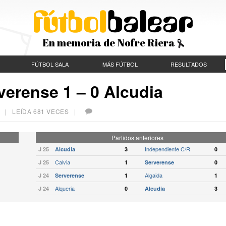
En memoria de Nofre Riera
FÚTBOL SALA
MÁS FÚTBOL
RESULTADOS
verense 1 – 0 Alcudia
| LEÍDA 681 VECES |
Partidos anteriores
Independiente C/R
J 25
Alcudia
3
0
Calvia
J 25
1
Serverense
0
Algaida
J 24
Serverense
1
1
Alqueria
J 24
0
Alcudia
3