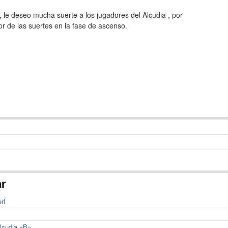
l, le deseo mucha suerte a los jugadores del Alcudia , por
de las suertes en la fase de ascenso.
ar
rÍ
Alcudia «B»