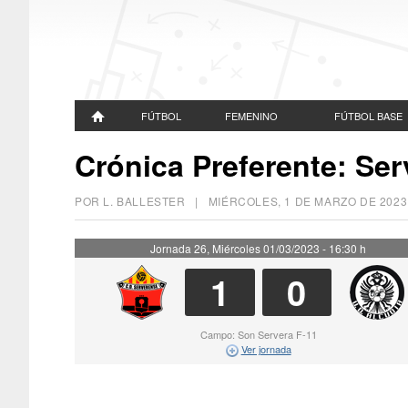
FÚTBOL
FEMENINO
FÚTBOL BASE
Crónica Preferente: Ser
POR L. BALLESTER |
MIÉRCOLES, 1 DE MARZO DE 2023
Jornada 26, Miércoles 01/03/2023 - 16:30 h
1
0
Campo: Son Servera F-11
Ver jornada