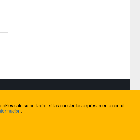
S
ookies solo se activarán si las consientes expresamente con el
lorca
nformación
.
ios
ntacto
Anúnciate en FútbolBalear