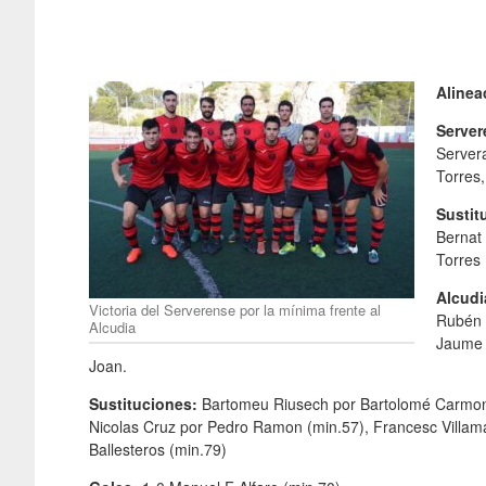
Alinea
Serve
Server
Torres
Sustit
Bernat 
Torres 
Alcudi
Victoria del Serverense por la mínima frente al
Rubén 
Alcudia
Jaume 
Joan.
Sustituciones:
Bartomeu Riusech por Bartolomé Carmona
Nicolas Cruz por Pedro Ramon (min.57), Francesc Villam
Ballesteros (min.79)