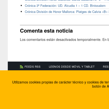
Crónica 3ª Federación: UD. Alcudia 1 – 1 CD. Binissalem
Crónica División de Honor Mallorca: Platges de Calvia «B» 
Comenta esta noticia
Los comentarios están desactivados temporalmente. En b
FEEDS RSS
LEENOS DESDE MÓVIL Y TABLET
RES
CONTACTA CON NOSOTROS
ACERCA DE NOSOTR
Utilizamos cookies propias de carácter técnico y cookies de t
Información de contacto
El equipo de FútbolBa
botón de A
Anúnciate en FútbolBalear
Soluciones Corporativ
Colabora con nosotros
Canal ético
© 2009 - 2026 Soluciones Corporativas IP, SL.
Todos los de