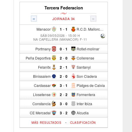
Tercera Federacion
«
»
JORNADA 34
Manacor
1
-
1
R.C.D. Mallorca Sad "B"
SÁB 09/05/2026 - 15:00 H
NA CAPELLERA (MANACOR) F-11
Portmany
0
-
1
Rotlet-molinar
Peña Deportiva
2
-
0
Collerense
Felanitx
2
-
1
Santanyi
Binissalem
2
-
0
Son Cladera
Cardassar
3
-
1
Platges de Calvia
Llosetense
2
-
2
Formentera
Constancia
3
-
0
Inter Ibiza
CE Mercadal
3
-
2
Alcudia
-
MÁS RESULTADOS
CLASIFICACIÓN