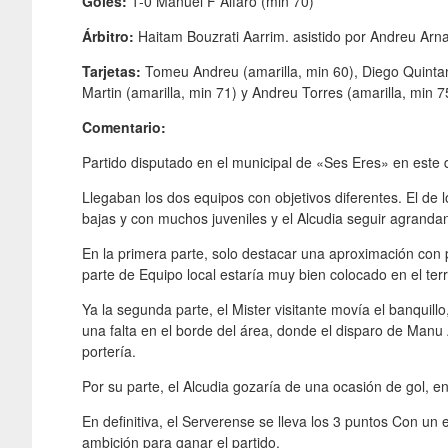
Goles:
1-0 Manuel F Alfaro (min 70)
Árbitro:
Haitam Bouzrati Aarrim. asistido por Andreu Arn
Tarjetas:
Tomeu Andreu (amarilla, min 60), Diego Quintana 
Martin (amarilla, min 71) y Andreu Torres (amarilla, min 
Comentario:
Partido disputado en el municipal de «Ses Eres» en este d
Llegaban los dos equipos con objetivos diferentes. El de 
bajas y con muchos juveniles y el Alcudia seguir agrandan
En la primera parte, solo destacar una aproximación con pe
parte de Equipo local estaría muy bien colocado en el ter
Ya la segunda parte, el Mister visitante movía el banquillo
una falta en el borde del área, donde el disparo de Manu 
portería.
Por su parte, el Alcudia gozaría de una ocasión de gol, en
En definitiva, el Serverense se lleva los 3 puntos Con un
ambición para ganar el partido.