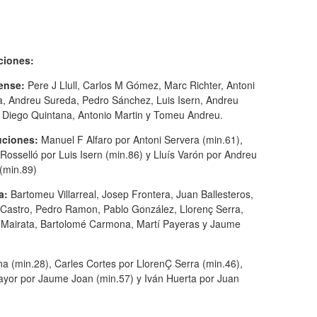
ciones:
rense:
Pere J Llull, Carlos M Gómez, Marc Richter, Antoni
a, Andreu Sureda, Pedro Sánchez, Luis Isern, Andreu
, Diego Quintana, Antonio Martin y Tomeu Andreu.
uciones:
Manuel F Alfaro por Antoni Servera (min.61),
Rosselló por Luis Isern (min.86) y Lluís Varón por Andreu
(min.89)
a:
Bartomeu Villarreal, Josep Frontera, Juan Ballesteros,
Castro, Pedro Ramon, Pablo González, Llorenç Serra,
Mairata, Bartolomé Carmona, Martí Payeras y Jaume
 (min.28), Carles Cortes por LlorenÇ Serra (min.46),
ayor por Jaume Joan (min.57) y Iván Huerta por Juan