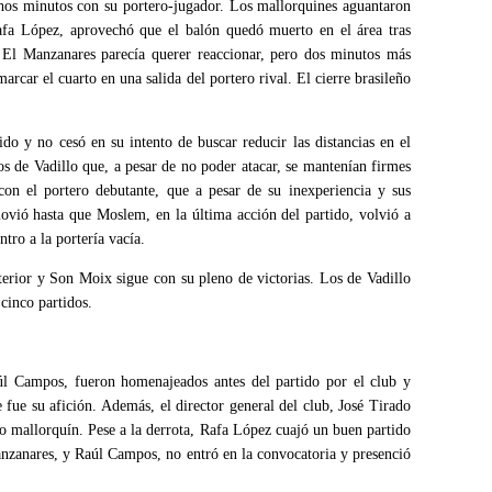
hos minutos con su portero-jugador. Los mallorquines aguantaron
Rafa López, aprovechó que el balón quedó muerto en el área tras
 El Manzanares parecía querer reaccionar, pero dos minutos más
rcar el cuarto en una salida del portero rival. El cierre brasileño
ido y no cesó en su intento de buscar reducir las distancias en el
os de Vadillo que, a pesar de no poder atacar, se mantenían firmes
con el portero debutante, que a pesar de su inexperiencia y sus
ovió hasta que Moslem, en la última acción del partido, volvió a
ntro a la portería vacía.
terior y Son Moix sigue con su pleno de victorias. Los de Vadillo
 cinco partidos.
l Campos, fueron homenajeados antes del partido por el club y
 fue su afición. Además, el director general del club, José Tirado
to mallorquín. Pese a la derrota, Rafa López cuajó un buen partido
nzanares, y Raúl Campos, no entró en la convocatoria y presenció