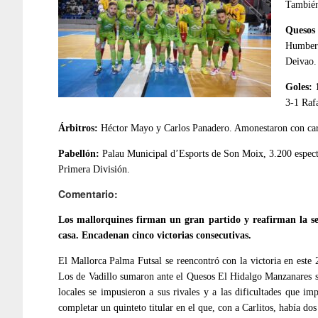
También
Quesos
Humbert
Deivao.
Goles:
1
3-1 Raf
Árbitros:
Héctor Mayo y Carlos Panadero. Amonestaron con cartu
Pabellón:
Palau Municipal d’Esports de Son Moix, 3.200 espectad
Primera División.
Comentario:
Los mallorquines firman un gran partido y reafirman la se
casa. Encadenan cinco victorias consecutivas.
El Mallorca Palma Futsal se reencontró con la victoria en este
Los de Vadillo sumaron ante el Quesos El Hidalgo Manzanares su 
locales se impusieron a sus rivales y a las dificultades que im
completar un quinteto titular en el que, con a Carlitos, había dos