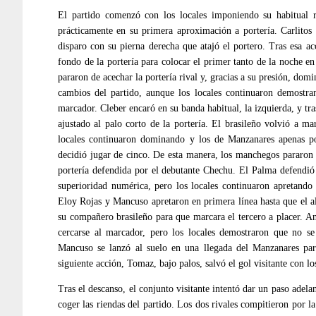
El partido comenzó con los locales imponiendo su habitual r
prácticamente en su primera aproximación a portería. Carlitos
disparo con su pierna derecha que atajó el portero. Tras esa 
fondo de la portería para colocar el primer tanto de la noche en
pararon de acechar la portería rival y, gracias a su presión, do
cambios del partido, aunque los locales continuaron demostra
marcador. Cleber encaró en su banda habitual, la izquierda, y t
ajustado al palo corto de la portería. El brasileño volvió a ma
locales continuaron dominando y los de Manzanares apenas po
decidió jugar de cinco. De esta manera, los manchegos pararon 
portería defendida por el debutante Chechu. El Palma defendió
superioridad numérica, pero los locales continuaron apretando 
Eloy Rojas y Mancuso apretaron en primera línea hasta que el al
su compañero brasileño para que marcara el tercero a placer. An
cercarse al marcador, pero los locales demostraron que no se 
Mancuso se lanzó al suelo en una llegada del Manzanares para
siguiente acción, Tomaz, bajo palos, salvó el gol visitante con lo
Tras el descanso, el conjunto visitante intentó dar un paso adelan
coger las riendas del partido. Los dos rivales compitieron por l