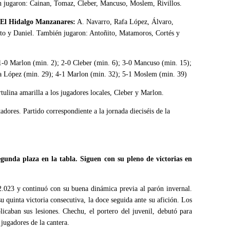
 jugaron: Cainan, Tomaz, Cleber, Mancuso, Moslem, Rivillos.
 El Hidalgo Manzanares:
A. Navarro, Rafa López, Álvaro,
o y Daniel. También jugaron: Antoñito, Matamoros, Cortés y
-0 Marlon (min. 2); 2-0 Cleber (min. 6); 3-0 Mancuso (min. 15);
a López (min. 29); 4-1 Marlon (min. 32); 5-1 Moslem (min. 39)
lina amarilla a los jugadores locales, Cleber y Marlon.
ores. Partido correspondiente a la jornada dieciséis de la
gunda plaza en la tabla. Siguen con su pleno de victorias en
 2.023 y continuó con su buena dinámica previa al parón invernal.
quinta victoria consecutiva, la doce seguida ante su afición. Los
plicaban sus lesiones. Chechu, el portero del juvenil, debutó para
 jugadores de la cantera.