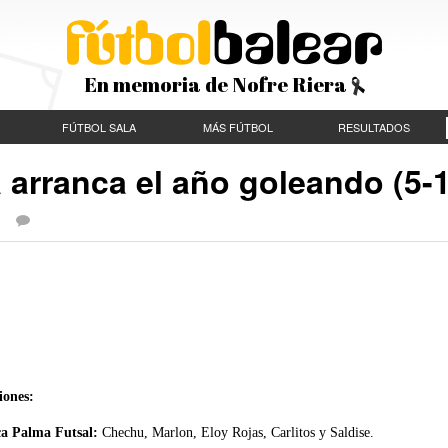
En memoria de Nofre Riera
FÚTBOL SALA
MÁS FÚTBOL
RESULTADOS
 arranca el año goleando (5-1
 |
iones:
ca Palma Futsal:
Chechu, Marlon, Eloy Rojas, Carlitos y Saldise.