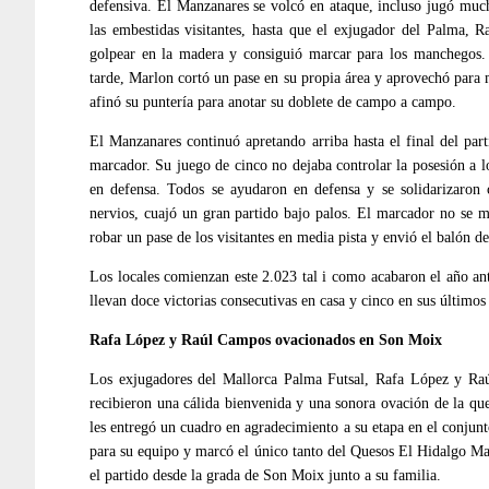
defensiva. El Manzanares se volcó en ataque, incluso jugó muc
las embestidas visitantes, hasta que el exjugador del Palma, 
golpear en la madera y consiguió marcar para los manchegos.
tarde, Marlon cortó un pase en su propia área y aprovechó para ma
afinó su puntería para anotar su doblete de campo a campo.
El Manzanares continuó apretando arriba hasta el final del part
marcador. Su juego de cinco no dejaba controlar la posesión a l
en defensa. Todos se ayudaron en defensa y se solidarizaron 
nervios, cuajó un gran partido bajo palos. El marcador no se m
robar un pase de los visitantes en media pista y envió el balón de
Los locales comienzan este 2.023 tal i como acabaron el año an
llevan doce victorias consecutivas en casa y cinco en sus últimos
Rafa López y Raúl Campos ovacionados en Son Moix
Los exjugadores del Mallorca Palma Futsal, Rafa López y Raú
recibieron una cálida bienvenida y una sonora ovación de la que
les entregó un cuadro en agradecimiento a su etapa en el conjun
para su equipo y marcó el único tanto del Quesos El Hidalgo Ma
el partido desde la grada de Son Moix junto a su familia.