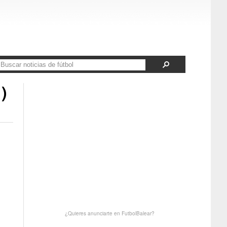
)
¿Quieres anunciarte en FutbolBalear?