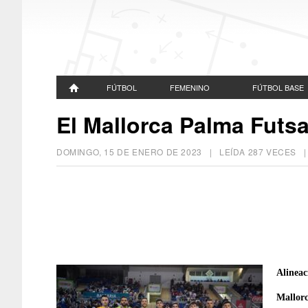
FÚTBOL
FEMENINO
FÚTBOL BASE
El Mallorca Palma Futsa
DOMINGO, 15 DE ENERO DE 2023
| LEÍDA 287 VECES
Alineac
Mallor