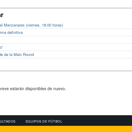
ar
el Manzanares (viernes, 18:00 horas)
rma definitiva
o”
de de la Main Round
reve estarán disponibles de nuevo.
ULTADOS
EQUIPOS DE FÚTBOL