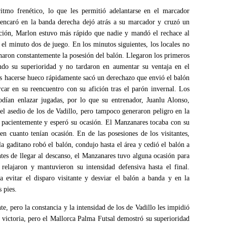
itmo frenético, lo que les permitió adelantarse en el marcador
 encaró en la banda derecha dejó atrás a su marcador y cruzó un
acción, Marlon estuvo más rápido que nadie y mandó el rechace al
 el minuto dos de juego. En los minutos siguientes, los locales no
minaron constantemente la posesión del balón. Llegaron los primeros
ndo su superioridad y no tardaron en aumentar su ventaja en el
ras hacerse hueco rápidamente sacó un derechazo que envió el balón
rcar en su reencuentro con su afición tras el parón invernal. Los
dían enlazar jugadas, por lo que su entrenador, Juanlu Alonso,
el asedio de los de Vadillo, pero tampoco generaron peligro en la
 pacientemente y esperó su ocasión. El Manzanares tocaba con su
en cuanto tenían ocasión. En de las posesiones de los visitantes,
a gaditano robó el balón, condujo hasta el área y cedió el balón a
tes de llegar al descanso, el Manzanares tuvo alguna ocasión para
relajaron y mantuvieron su intensidad defensiva hasta el final.
 evitar el disparo visitante y desviar el balón a banda y en la
s pies.
te, pero la constancia y la intensidad de los de Vadillo les impidió
a victoria, pero el Mallorca Palma Futsal demostró su superioridad