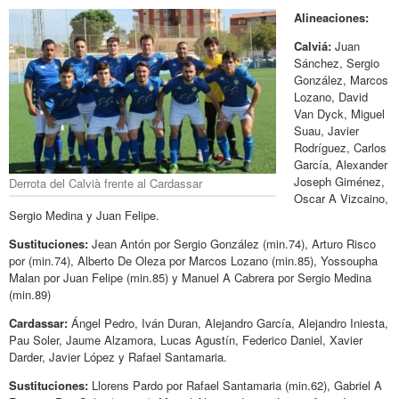
Alineaciones:
Calviá
:
Juan
Sánchez, Sergio
González, Marcos
Lozano, David
Van Dyck, Miguel
Suau, Javier
Rodríguez, Carlos
García, Alexander
Joseph Giménez,
Derrota del Calvià frente al Cardassar
Oscar A Vizcaino,
Sergio Medina y Juan Felipe.
Sustituciones:
Jean Antón por Sergio González (min.74), Arturo Risco
por (min.74), Alberto De Oleza por Marcos Lozano (min.85), Yossoupha
Malan por Juan Felipe (min.85) y Manuel A Cabrera por Sergio Medina
(min.89)
Cardassar:
Ángel Pedro, Iván Duran, Alejandro García, Alejandro Iniesta,
Pau Soler, Jaume Alzamora, Lucas Agustín, Federico Daniel, Xavier
Darder, Javier López y Rafael Santamaria.
Sustituciones:
Llorens Pardo por Rafael Santamaria (min.62), Gabriel A