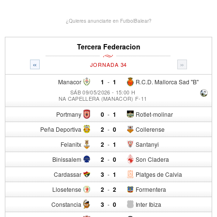
¿Quieres anunciarte en FutbolBalear?
Tercera Federacion
«
»
JORNADA 34
Manacor
1
-
1
R.C.D. Mallorca Sad "B"
SÁB 09/05/2026 - 15:00 H
NA CAPELLERA (MANACOR) F-11
Portmany
0
-
1
Rotlet-molinar
Peña Deportiva
2
-
0
Collerense
Felanitx
2
-
1
Santanyi
Binissalem
2
-
0
Son Cladera
Cardassar
3
-
1
Platges de Calvia
Llosetense
2
-
2
Formentera
Constancia
3
-
0
Inter Ibiza