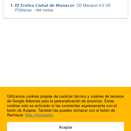
𝙄𝙄 𝙏𝙧𝙤𝙛𝙚𝙪 𝘾𝙞𝙪𝙩𝙖𝙩 𝙙𝙚 𝙈𝙖𝙣𝙖𝙘𝙤𝙧: CD Manacor 0-2 UD
POblense
- 184 visitas
Utilizamos cookies propias de carácter técnico y cookies de terceros
de Google Adsense para la personalización de anuncios. Estas
cookies solo se activarán si las consientes expresamente con el
botón de Aceptar. También las puedes rechazar con el botón de
Rechazar.
Más información
.
© 2009 - 2026 Soluciones Corporativas IP, SL.
Aceptar
Todos los derechos reservados.