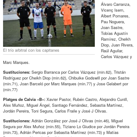
Álvaro Carranza,
Vicenç Isern,
Albert Pomares,
Pau Noguera,
Joan Sastre,
Tobías Agustín
Ramírez, Cheikh
Diop, Juan Rivera,
El trío arbitral con los capitanes
Raúl Aguilar,
Carlos Vázquez y
Marc Marques.
Sustituciones:
Sergio Barranca por Carlos Vázquez (min.62), Tristán
Rodríguez por Cheikh Diop (min.62), Chibuike Godswill por Joan Sastre
(min.71), Joan Barceló por Marc Marques (min.77) y Jose Gelabert por
(min.77)
Platges de Calvia «B»:
Xavier Pastor, Rubén Castro, Alejandro Cunill,
Alex Muñoz, Miguel Ángel, Santiago Fernández, Sebastia Martínez,
Jordán Pereira, Toni Segura, Carlos Fraile y José J Olivas.
Sustituciones:
Adrián González por José J Olivas (min.46), Miguel
Segura por Alex Muñoz (min.55), Tiziano Lo Giudice por Jordán Pereira
(min.73), Adrián Pericas por Sebastia Martínez (min.73) y Matías