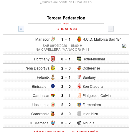
¿Quieres anunciarte en FutbolBalear?
Tercera Federacion
«
»
JORNADA 34
Manacor
1
-
1
R.C.D. Mallorca Sad "B"
SÁB 09/05/2026 - 15:00 H
NA CAPELLERA (MANACOR) F-11
Portmany
0
-
1
Rotlet-molinar
Peña Deportiva
2
-
0
Collerense
Felanitx
2
-
1
Santanyi
Binissalem
2
-
0
Son Cladera
Cardassar
3
-
1
Platges de Calvia
Llosetense
2
-
2
Formentera
Constancia
3
-
0
Inter Ibiza
CE Mercadal
3
-
2
Alcudia
-