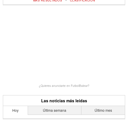
MÁS RESULTADOS
CLASIFICACIÓN
¿Quieres anunciarte en FutbolBalear?
Las noticias más leídas
Hoy
Última semana
Último mes