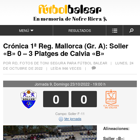
En memoria de Nofre Riera
MENÚ
RESULTADOS
Crónica 1ª Reg. Mallorca (Gr. A): Soller
«B» 0 – 3 Platges de Calvia «B»
POR RD, FOTOS DE TONI SEGURA PARA FÚTBOL BALEAR |
LUNES, 24
DE OCTUBRE DE 2022
| LEÍDA 966 VECES |
Jornada 9, Domingo 23/10/2022 - 19:00 h
0
0
Campo: Soller F-11
Ver jornada
Alineaciones:
Soller «B»: