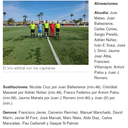
Alineaciones:
Alcudia:
Jure
Mateo, Juan
Ballesteros,
Carles Cortes,
Sergio Perelló,
Adrián Núñez,
Iván E Sosa, José
L Simó, Jaume
Joan Alba,
Francesc
Villamayor, Antoni
El trío arbitral con los capitanes
Palou y Juan J
Romero.
Sustituciones:
Nicolás Cruz por Juan Ballesteros (min.48), Cristóbal
Masanet por Adrián Núñez (min.48), Franco Federico por Antoni Palou
(min.68), Jaume Mairata por Juan J Romero (min.80) y Juan (9′) por
(min.)
Genova:
Francisco Javier, Cameron Ramírez, Manuel Manchado, David
Marín, Javier M Font, José Manuel, Marc Nieto, Aldo Diaz, Carlos
Mancadas, Pau Carbonell y Gaspar N Palmer.