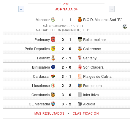
«
»
JORNADA 34
Manacor
1
-
1
R.C.D. Mallorca Sad "B"
SÁB 09/05/2026 - 15:00 H
NA CAPELLERA (MANACOR) F-11
Portmany
0
-
1
Rotlet-molinar
Peña Deportiva
2
-
0
Collerense
Felanitx
2
-
1
Santanyi
Binissalem
2
-
0
Son Cladera
Cardassar
3
-
1
Platges de Calvia
Llosetense
2
-
2
Formentera
Constancia
3
-
0
Inter Ibiza
CE Mercadal
3
-
2
Alcudia
-
MÁS RESULTADOS
CLASIFICACIÓN