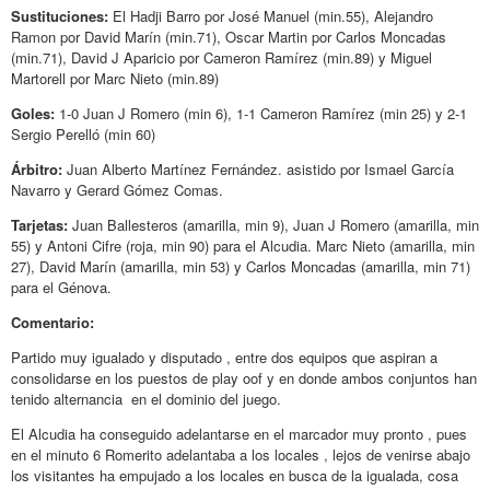
Sustituciones:
El Hadji Barro por José Manuel (min.55), Alejandro
Ramon por David Marín (min.71), Oscar Martin por Carlos Moncadas
(min.71), David J Aparicio por Cameron Ramírez (min.89) y Miguel
Martorell por Marc Nieto (min.89)
Goles:
1-0 Juan J Romero (min 6), 1-1 Cameron Ramírez (min 25) y 2-1
Sergio Perelló (min 60)
Árbitro:
Juan Alberto Martínez Fernández. asistido por Ismael García
Navarro y Gerard Gómez Comas.
Tarjetas:
Juan Ballesteros (amarilla, min 9), Juan J Romero (amarilla, min
55) y Antoni Cifre (roja, min 90) para el Alcudia. Marc Nieto (amarilla, min
27), David Marín (amarilla, min 53) y Carlos Moncadas (amarilla, min 71)
para el Génova.
Comentario:
Partido muy igualado y disputado , entre dos equipos que aspiran a
consolidarse en los puestos de play oof y en donde ambos conjuntos han
tenido alternancia en el dominio del juego.
El Alcudia ha conseguido adelantarse en el marcador muy pronto , pues
en el minuto 6 Romerito adelantaba a los locales , lejos de venirse abajo
los visitantes ha empujado a los locales en busca de la igualada, cosa