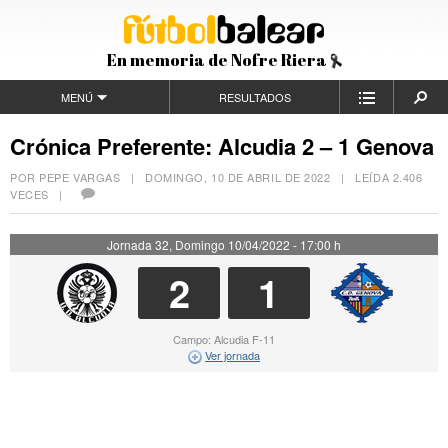
En memoria de Nofre Riera
MENÚ
RESULTADOS
Crónica Preferente: Alcudia 2 – 1 Genova
POR PEPE VARGAS |
DOMINGO, 10 DE ABRIL DE 2022
| LEÍDA 2.406
VECES |
Jornada 32, Domingo 10/04/2022 - 17:00 h
2
1
Campo: Alcudia F-11
Ver jornada