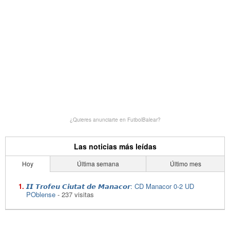
¿Quieres anunciarte en FutbolBalear?
Las noticias más leídas
Hoy
Última semana
Último mes
𝙄𝙄 𝙏𝙧𝙤𝙛𝙚𝙪 𝘾𝙞𝙪𝙩𝙖𝙩 𝙙𝙚 𝙈𝙖𝙣𝙖𝙘𝙤𝙧: CD Manacor 0-2 UD
POblense
- 237 visitas