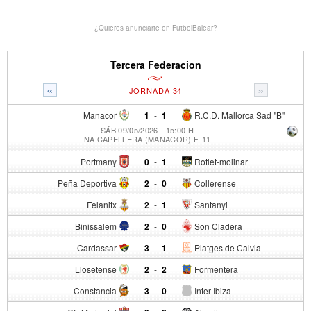
¿Quieres anunciarte en FutbolBalear?
Tercera Federacion
«
»
JORNADA 34
Manacor
1
-
1
R.C.D. Mallorca Sad "B"
SÁB 09/05/2026 - 15:00 H
NA CAPELLERA (MANACOR) F-11
Portmany
0
-
1
Rotlet-molinar
Peña Deportiva
2
-
0
Collerense
Felanitx
2
-
1
Santanyi
Binissalem
2
-
0
Son Cladera
Cardassar
3
-
1
Platges de Calvia
Llosetense
2
-
2
Formentera
Constancia
3
-
0
Inter Ibiza