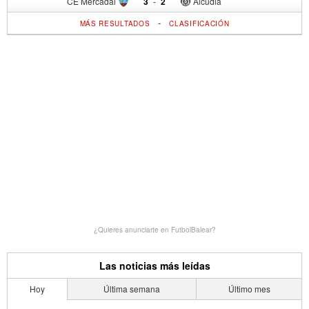
CE Mercadal
3
-
2
Alcudia
-
MÁS RESULTADOS
CLASIFICACIÓN
¿Quieres anunciarte en FutbolBalear?
Las noticias más leídas
Hoy
Última semana
Último mes