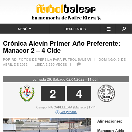
En memoria de Nofre Riera
MENÚ
RESULTADOS
Crónica Alevín Primer Año Preferente:
Manacor 2 – 4 Cide
POR RD, FOTOS DE PEPSILA PARA FÚTBOL BALEAR |
DOMINGO, 3 DE
ABRIL DE 2022
| LEÍDA 2.295 VECES |
Jornada 26, Sábado 02/04/2022 - 11:00 h
2
4
Campo: NA CAPELLERA (Manacor) F-11
Ver jornada
Alineaciones:
Manacor:
Adrià