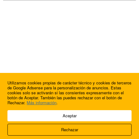
Utilizamos cookies propias de carácter técnico y cookies de terceros
de Google Adsense para la personalización de anuncios. Estas
cookies solo se activarán si las consientes expresamente con el
botón de Aceptar. También las puedes rechazar con el botón de
Rechazar.
Más información
.
© 2009 - 2026 Soluciones Corporativas IP, SL.
Aceptar
Todos los derechos reservados.
Rechazar
Aviso legal
Cookies
Acerca de nosotros
Contacto
Anúnciate en
FútbolBalear