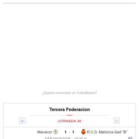
¿Quieres anunciarte en FutbolBalear?
Tercera Federacion
«
»
JORNADA 34
Manacor
1
-
1
R.C.D. Mallorca Sad "B"
SÁB 09/05/2026 - 15:00 H