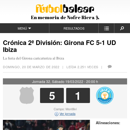
En memoria de Nofre Riera
MENÚ
RESULTADOS
Crónica 2ª División: Girona FC 5-1 UD
Ibiza
La furia del Girona caricaturiza al Ibiza
DOMINGO, 20 DE MARZO DE 2022
| LEÍDA 2.251 VECES |
Jornada 32, Sábado 19/03/2022 - 20:00 h
5
1
Campo: Montilivi
Ver jornada
Alineaciones: