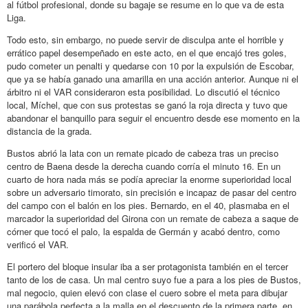
al fútbol profesional, donde su bagaje se resume en lo que va de esta
Liga.
Todo esto, sin embargo, no puede servir de disculpa ante el horrible y
errático papel desempeñado en este acto, en el que encajó tres goles,
pudo cometer un penalti y quedarse con 10 por la expulsión de Escobar,
que ya se había ganado una amarilla en una acción anterior. Aunque ni el
árbitro ni el VAR consideraron esta posibilidad. Lo discutió el técnico
local, Míchel, que con sus protestas se ganó la roja directa y tuvo que
abandonar el banquillo para seguir el encuentro desde ese momento en la
distancia de la grada.
Bustos abrió la lata con un remate picado de cabeza tras un preciso
centro de Baena desde la derecha cuando corría el minuto 16. En un
cuarto de hora nada más se podía apreciar la enorme superioridad local
sobre un adversario timorato, sin precisión e incapaz de pasar del centro
del campo con el balón en los pies. Bernardo, en el 40, plasmaba en el
marcador la superioridad del Girona con un remate de cabeza a saque de
córner que tocó el palo, la espalda de Germán y acabó dentro, como
verificó el VAR.
El portero del bloque insular iba a ser protagonista también en el tercer
tanto de los de casa. Un mal centro suyo fue a para a los pies de Bustos,
mal negocio, quien elevó con clase el cuero sobre el meta para dibujar
una parábola perfecta a la malla en el descuento de la primera parte, en