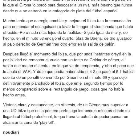
la que el Girona lo bordó para descoser a un rival más bisoño que nunca
desde que se estrenó en la categoría de plata del fútbol español.
Mucho tenía que corregir, cambiar y mejorar el Ibiza tras la reanudación
para enmendar el desaguisado o lavar la imagen distorsionada que había
ofrecido. Pero nada más lejos de la realidad. Siguió igual de mal y, de
hecho, en el minuto 53 encajó el cuarto, obra de Baena, de tiro ajustado
al palo derecho de Germán tras otro error en la salida de balón.
Después llegó el momento del Ibiza, que por unos instantes creyó en la
posibilidad de remontar el vuelo con un tanto de Goldar de córner, el
sexto que marca el central en lo que va de temporada, y otro al poco que
le anuló el VAR. Y de lo que podía haber sido el 4-2 se pasó al 5-1 habida
cuenta de un penalti convertido por Stuani en el minuto 69 y que dejó
definitivamente planchado al Ibiza, que en el segundo tiempo por lo
menos compareció sobre el rectángulo de juego, cosa que no había
hecho antes.
Victoria clara y contundente, en síntesis, de un Girona muy superior a
una UD Ibiza que en la primera parte jugó los peores minutos desde su
llegada al fútbol profesional, lo que frena la euforia de poder pensar en
alcanzar la zona de ‘play-off’.
noudiari