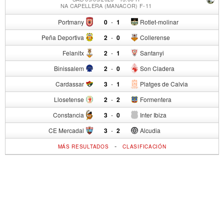
NA CAPELLERA (MANACOR) F-11
Portmany
0
-
1
Rotlet-molinar
Peña Deportiva
2
-
0
Collerense
Felanitx
2
-
1
Santanyi
Binissalem
2
-
0
Son Cladera
Cardassar
3
-
1
Platges de Calvia
Llosetense
2
-
2
Formentera
Constancia
3
-
0
Inter Ibiza
CE Mercadal
3
-
2
Alcudia
-
MÁS RESULTADOS
CLASIFICACIÓN