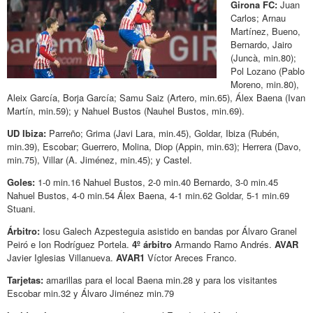
Girona FC:
Juan
Carlos; Arnau
Martínez, Bueno,
Bernardo, Jairo
(Juncà, min.80);
Pol Lozano (Pablo
Moreno, min.80),
Aleix García, Borja García; Samu Saiz (Artero, min.65), Álex Baena (Ivan
Martín, min.59); y Nahuel Bustos (Nauhel Bustos, min.69).
UD Ibiza:
Parreño; Grima (Javi Lara, min.45), Goldar, Ibiza (Rubén,
min.39), Escobar; Guerrero, Molina, Diop (Appin, min.63); Herrera (Davo,
min.75), Villar (A. Jiménez, min.45); y Castel.
Goles:
1-0 min.16 Nahuel Bustos, 2-0 min.40 Bernardo, 3-0 min.45
Nahuel Bustos, 4-0 min.54 Álex Baena, 4-1 min.62 Goldar, 5-1 min.69
Stuani.
Árbitro:
Iosu Galech Azpesteguia asistido en bandas por Álvaro Granel
Peiró e Ion Rodríguez Portela.
4º árbitro
Armando Ramo Andrés.
AVAR
Javier Iglesias Villanueva.
AVAR1
Víctor Areces Franco.
Tarjetas:
amarillas para el local Baena min.28 y para los visitantes
Escobar min.32 y Álvaro Jiménez min.79