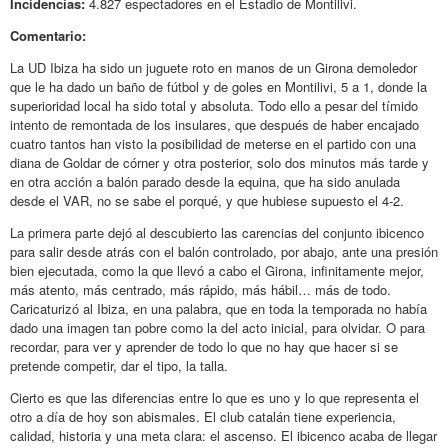
Incidencias:
4.827 espectadores en el Estadio de Montilivi.
Comentario:
La UD Ibiza ha sido un juguete roto en manos de un Girona demoledor
que le ha dado un baño de fútbol y de goles en Montilivi, 5 a 1, donde la
superioridad local ha sido total y absoluta. Todo ello a pesar del tímido
intento de remontada de los insulares, que después de haber encajado
cuatro tantos han visto la posibilidad de meterse en el partido con una
diana de Goldar de córner y otra posterior, solo dos minutos más tarde y
en otra acción a balón parado desde la equina, que ha sido anulada
desde el VAR, no se sabe el porqué, y que hubiese supuesto el 4-2.
La primera parte dejó al descubierto las carencias del conjunto ibicenco
para salir desde atrás con el balón controlado, por abajo, ante una presión
bien ejecutada, como la que llevó a cabo el Girona, infinitamente mejor,
más atento, más centrado, más rápido, más hábil… más de todo.
Caricaturizó al Ibiza, en una palabra, que en toda la temporada no había
dado una imagen tan pobre como la del acto inicial, para olvidar. O para
recordar, para ver y aprender de todo lo que no hay que hacer si se
pretende competir, dar el tipo, la talla.
Cierto es que las diferencias entre lo que es uno y lo que representa el
otro a día de hoy son abismales. El club catalán tiene experiencia,
calidad, historia y una meta clara: el ascenso. El ibicenco acaba de llegar