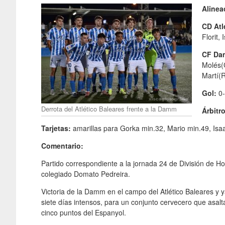
Alinea
CD Atl
Florit,
CF D
Molés(C
Martí(
Gol:
0-
Derrota del Atlético Baleares frente a la Damm
Árbitro
Tarjetas:
amarillas para Gorka min.32, Mario min.49, Isa
Comentario:
Partido correspondiente a la jornada 24 de División de Hon
colegiado Domato Pedreira.
Victoria de la Damm en el campo del Atlético Baleares y y
siete días intensos, para un conjunto cervecero que asalta
cinco puntos del Espanyol.