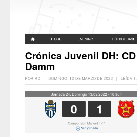
FÚTBOL
FEMENINO
FÚTBOL BASE
Crónica Juvenil DH: CD 
Damm
POR RD |
DOMINGO, 13 DE MARZO DE 2022
| LEÍDA 1
Jornada 24, Domingo 13/03/2022 - 16:30 h
0
1
Campo: Son Malferit F-11
Ver jornada