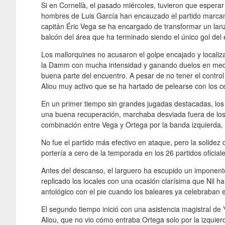
Si en Cornellà, el pasado miércoles, tuvieron que esperar h
hombres de Luis García han encauzado el partido marcando
capitán Éric Vega se ha encargado de transformar un lanza
balcón del área que ha terminado siendo el único gol del
Los mallorquines no acusaron el golpe encajado y localiz
la Damm con mucha intensidad y ganando duelos en medi
buena parte del encuentro. A pesar de no tener el control
Aliou muy activo que se ha hartado de pelearse con los 
En un primer tiempo sin grandes jugadas destacadas, los
una buena recuperación, marchaba desviada fuera de los t
combinación entre Vega y Ortega por la banda izquierda,
No fue el partido más efectivo en ataque, pero la solidez
portería a cero de la temporada en los 26 partidos oficia
Antes del descanso, el larguero ha escupido un imponente
replicado los locales con una ocasión clarísima que Nil h
antológico con el pie cuando los baleares ya celebraban 
El segundo tiempo inició con una asistencia magistral de
Aliou, que no vio cómo entraba Ortega solo por la izquier