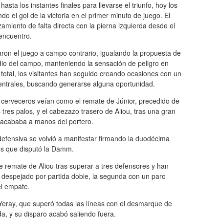
asta los instantes finales para llevarse el triunfo, hoy los
 el gol de la victoria en el primer minuto de juego. El
miento de falta directa con la pierna izquierda desde el
 encuentro.
aron el juego a campo contrario, igualando la propuesta de
o del campo, manteniendo la sensación de peligro en
 total, los visitantes han seguido creando ocasiones con un
centrales, buscando generarse alguna oportunidad.
 cerveceros veían como el remate de Júnior, precedido de
res palos, y el cabezazo trasero de Aliou, tras una gran
 acababa a manos del portero.
 defensiva se volvió a manifestar firmando la duodécima
les que disputó la Damm.
 remate de Aliou tras superar a tres defensores y han
a despejado por partida doble, la segunda con un paro
el empate.
 Yeray, que superó todas las líneas con el desmarque de
da, y su disparo acabó saliendo fuera.