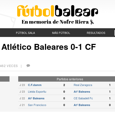
En memoria de Nofre Riera
FÚTBOL SALA
MÁS FÚTBOL
RESULTADOS
Atlético Baleares 0-1 CF
.462 VECES |
Partidos anteriores
Real Zaragoza
J 23
C.F.damm
2
1
Lleida Esportiu
J 23
0
Atº Baleares
1
CE Sabadell Fc
J 22
Atº Baleares
0
1
San Francisco
J 21
0
Atº Baleares
0