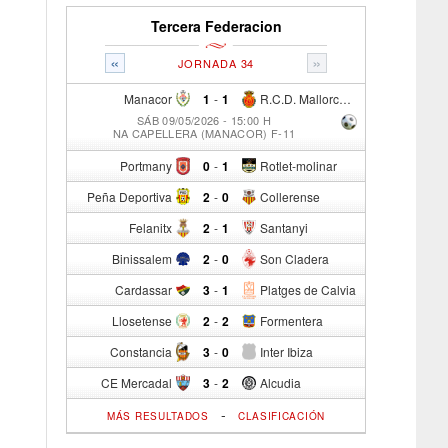
Tercera Federacion
«
»
JORNADA 34
Manacor
1
-
1
R.C.D. Mallorca Sad "B"
SÁB 09/05/2026 - 15:00 H
NA CAPELLERA (MANACOR) F-11
Portmany
0
-
1
Rotlet-molinar
Peña Deportiva
2
-
0
Collerense
Felanitx
2
-
1
Santanyi
Binissalem
2
-
0
Son Cladera
Cardassar
3
-
1
Platges de Calvia
Llosetense
2
-
2
Formentera
Constancia
3
-
0
Inter Ibiza
CE Mercadal
3
-
2
Alcudia
-
MÁS RESULTADOS
CLASIFICACIÓN