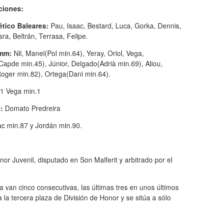
ciones:
ético Baleares:
Pau, Isaac, Bestard, Luca, Gorka, Dennis,
 Isra, Beltrán, Terrasa, Felipe.
amm:
Nil, Manel(Pol min.64), Yeray, Oriol, Vega,
apde min.45), Júnior, Delgado(Adrià min.69), Aliou,
Roger min.82), Ortega(Dani min.64).
1 Vega min.1
:
Domato Predreira
ac min.87 y Jordán min.90.
or Juvenil, disputado en Son Malferit y arbitrado por el
a van cinco consecutivas, las últimas tres en unos últimos
 la tercera plaza de División de Honor y se sitúa a sólo