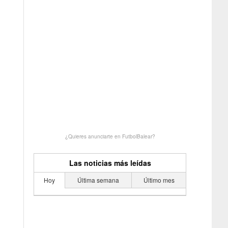
¿Quieres anunciarte en FutbolBalear?
Las noticias más leídas
Hoy
Última semana
Último mes