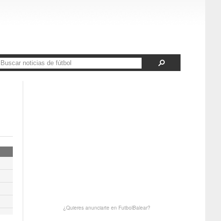
¿Quieres anunciarte en FutbolBalear?