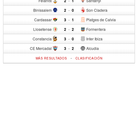
Felanitx
2
-
1
Santanyi
Binissalem
2
-
0
Son Cladera
Cardassar
3
-
1
Platges de Calvia
Llosetense
2
-
2
Formentera
Constancia
3
-
0
Inter Ibiza
CE Mercadal
3
-
2
Alcudia
-
MÁS RESULTADOS
CLASIFICACIÓN