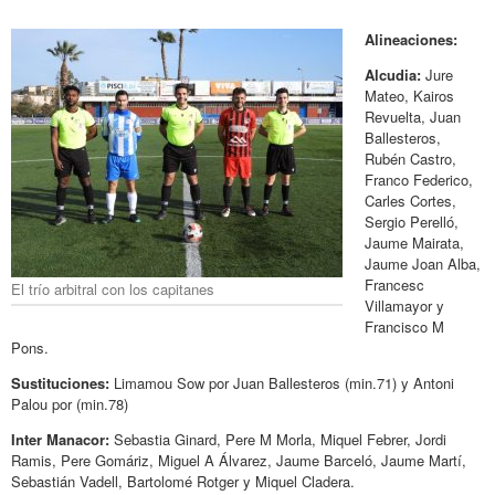
Alineaciones:
Alcudia:
Jure
Mateo, Kairos
Revuelta, Juan
Ballesteros,
Rubén Castro,
Franco Federico,
Carles Cortes,
Sergio Perelló,
Jaume Mairata,
Jaume Joan Alba,
Francesc
El trío arbitral con los capitanes
Villamayor y
Francisco M
Pons.
Sustituciones:
Limamou Sow por Juan Ballesteros (min.71) y Antoni
Palou por (min.78)
Inter Manacor:
Sebastia Ginard, Pere M Morla, Miquel Febrer, Jordi
Ramis, Pere Gomáriz, Miguel A Álvarez, Jaume Barceló, Jaume Martí,
Sebastián Vadell, Bartolomé Rotger y Miquel Cladera.