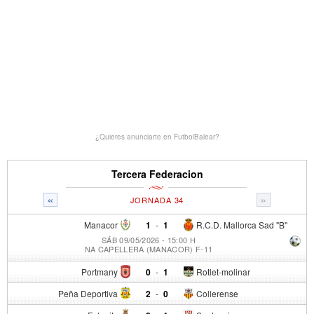
¿Quieres anunciarte en FutbolBalear?
Tercera Federacion
«
»
JORNADA 34
Manacor
1
-
1
R.C.D. Mallorca Sad "B"
SÁB 09/05/2026 - 15:00 H
NA CAPELLERA (MANACOR) F-11
Portmany
0
-
1
Rotlet-molinar
Peña Deportiva
2
-
0
Collerense