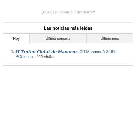
¿Quieres anunciarte en FutbolBalear?
Las noticias más leídas
Hoy
Última semana
Último mes
𝙄𝙄 𝙏𝙧𝙤𝙛𝙚𝙪 𝘾𝙞𝙪𝙩𝙖𝙩 𝙙𝙚 𝙈𝙖𝙣𝙖𝙘𝙤𝙧: CD Manacor 0-2 UD
POblense
- 220 visitas