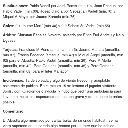
Sustituciones:
Pablo Vadell por Jordi Ramis (min.19), Joan Pascual por
Pablo Vadell (min.66), Josep García por Sebastián Vadell (min.76) y
Miquel A Mayol por Jaume Barceló (min.76)
Goles:
0-1 Jaume Martí (min 40) y 0-2 Sebastián Vadell (min 55)
Árbitro:
Christian Escalas Navarro. asistido por Enric Fiol Andreu y Kelly
Eguasa.
Tarjetas:
Francisco M Pons (amarilla, min 6), Jaume Mairata (amarilla,
min 37), Franco Federico (amarilla, min 47) y Miquel Ángel (amarilla, min
62) para el Alcudia. Pablo Vadell (amarilla, min 29), Pere M Morla
(amarilla, min 42), Pere Gomáriz (amarilla, min 45) y Pere Gomariz
(amarilla, min 68) para el Inter Manacor.
Incidencias:
Tarde soleada y algo de viento fresco , y aceptable
asistencia de publico. En el minuto 15 se lesiono el jugador visitante
Jordi , con luxación de clavicula y hubo que pedir una ambulancia para
llevarlo al hospital , esperamos que no sea grave y se recupere lo antes
posible.
Comentario:
El Alcudia algo mermado por varias bajas de su once habitual , se ha
visto superado en un partido algo bronco por un Inter que ha sabido