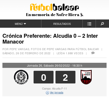
En memoria de Nofre Riera
MENÚ
RESULTADOS
Crónica Preferente: Alcudia 0 – 2 Inter
Manacor
POR PEPE VARGAS, FOTOS DE PEPE VARGAS PARA FÚTBOL BALEAR |
SÁBADO, 26 DE FEBRERO DE 2022
| LEÍDA 1.888 VECES |
Jornada 26, Sábado 26/02/2022 - 16:30 h
0
2
Campo: Alcudia F-11
Ver jornada