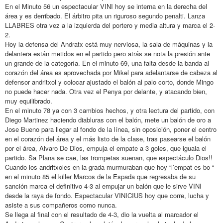
En el Minuto 56 un espectacular VINI hoy se interna en la derecha del
área y es derribado. El árbitro pita un riguroso segundo penalti. Lanza
LLABRES otra vez a la izquierda del portero y media altura y marca el 2-
2.
Hoy la defensa del Andratx está muy nerviosa, la sala de máquinas y la
delantera están metidos en el partido pero atrás se nota la presión ante
un grande de la categoría. En el minuto 69, una falta desde la banda al
corazón del área es aprovechada por Mikel para adelantarse de cabeza al
defensor andritxol y colocar ajustado el balón al palo corto, donde Mingo
no puede hacer nada. Otra vez el Penya por delante, y atacando bien,
muy equilibrado.
En el minuto 78 ya con 3 cambios hechos, y otra lectura del partido, con
Diego Martinez haciendo diabluras con el balón, mete un balón de oro a
Jose Bueno para llegar al fondo de la línea, sin oposición, poner el centro
en el corazón del área y el más listo de la clase, tras pasearse el balón
por el área, Alvaro De Dios, empuja el empate a 3 goles, que iguala el
partido. Sa Plana se cae, las trompetas suenan, que espectáculo Dios!!
Cuando los andritxoles en la grada murmuraban que hoy “l’empat es bo “
en el minuto 85 el killer Marcos de la Espada que regresaba de su
sanción marca el definitivo 4-3 al empujar un balón que le sirve VINI
desde la raya de fondo. Espectacular VINICIUS hoy que corre, lucha y
asiste a sus compañeros como nunca.
Se llega al final con el resultado de 4-3, dio la vuelta al marcador el