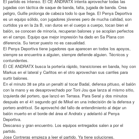
El partido es intenso. Él CE ANDRATX intenta aprovechar todas las
jugadas con táctica de saque de banda, falta, jugada de banda. Crea
peligro, Guille prolonga de cabeza todo lo que llega. El Penya Deportiva
es un equipo sólido, con jugadores jóvenes pero de mucha calidad, son
curtidos ya en la 2a B, van duros en el cuerpo a cuerpo, tocan bien el
balón, se conocen de minoría, recuperan balones y se acoplan perfectos
en el campo. Equipo que mejor impresión ha dado en Sa Plana con
diferencia. Su tercer puesto no es casualidad.
El Penya Deportiva tiene jugadores que aparecen en todos los apoyos,
siempre se encuentra a alguien, siempre defiende alguien. Técnicos y
contundentes.
Él CE ANDRATX busca la portería rápido, transiciones en banda, hoy con
Markus en el lateral y Carlitos en el otro aprovechan sus carriles para
surtir balones.
En el minuto 38 se pita un penalti al tocar Badal, defensa pitiuso, el balón
con la mano y es desaprovechado por Toni Jou que lanza al mismo sitio,
izquierda del portero, que lanzó en Terrasa. Para Seral y dos minutos
después en el 41 segundo gol de Mikel en una indecisión de la defensa y
portero andritxol. Se aprovechó del fallo de entendimiento al dejar un
balón muerto en el borde del área el Andratx y adelantó al Penya
Deportiva.
Descanso y gran encuentro. Los equipos entregados salen a por el
partido.
Jose Contreras empieza a leer el partido. Ya tiene soluciones.