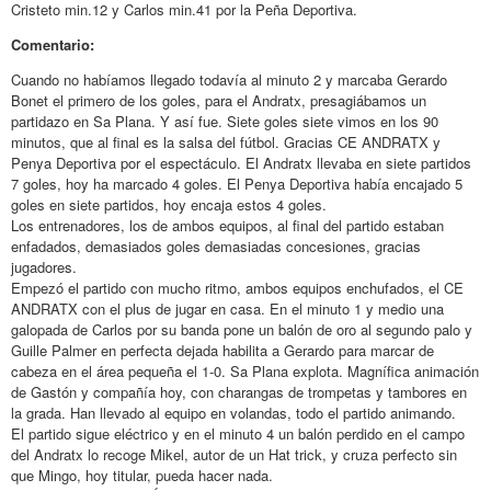
Cristeto min.12 y Carlos min.41 por la Peña Deportiva.
Comentario:
Cuando no habíamos llegado todavía al minuto 2 y marcaba Gerardo
Bonet el primero de los goles, para el Andratx, presagiábamos un
partidazo en Sa Plana. Y así fue. Siete goles siete vimos en los 90
minutos, que al final es la salsa del fútbol. Gracias CE ANDRATX y
Penya Deportiva por el espectáculo. El Andratx llevaba en siete partidos
7 goles, hoy ha marcado 4 goles. El Penya Deportiva había encajado 5
goles en siete partidos, hoy encaja estos 4 goles.
Los entrenadores, los de ambos equipos, al final del partido estaban
enfadados, demasiados goles demasiadas concesiones, gracias
jugadores.
Empezó el partido con mucho ritmo, ambos equipos enchufados, el CE
ANDRATX con el plus de jugar en casa. En el minuto 1 y medio una
galopada de Carlos por su banda pone un balón de oro al segundo palo y
Guille Palmer en perfecta dejada habilita a Gerardo para marcar de
cabeza en el área pequeña el 1-0. Sa Plana explota. Magnífica animación
de Gastón y compañía hoy, con charangas de trompetas y tambores en
la grada. Han llevado al equipo en volandas, todo el partido animando.
El partido sigue eléctrico y en el minuto 4 un balón perdido en el campo
del Andratx lo recoge Mikel, autor de un Hat trick, y cruza perfecto sin
que Mingo, hoy titular, pueda hacer nada.