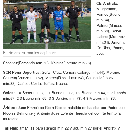
CE Andratx:
Mingorance,
Ramos(Bueno
min.64),
Palmer(Marcos
min.64), Bonet,
Llabrés(Martínez
min.64), Amorín,
De Dios, Pomar,
El trío arbitral con los capitanes
Jou,
Sánchez(Fernando min.76), Kalnins(Lorente min.76).
SCR Peña Deportiva:
Seral, Cruz, Cámara(Calarge min.44), Moreno,
Cristeto(Arriaza min.82), Marcet(Ripoll I min.64), Chinchilla(López
min.82), Carlos, Costa, Torras, Bueno.
Goles:
1-0 Bonet min.3, 1-1 Bueno min.7, 1-2 Bueno min.44, 2-2 Llabrés
min.57, 2-3 Bueno min.69, 3-3 De dios min.78, 4-3 Marcos min.86.
Árbitro:
Juan Francisco Roca Robles asistido en bandas por Pedro Luís
Nicolás Belmonte y Antonio José Lorente Heredia del comité territorial
murciano.
Tarjetas:
amarillas para Ramos min.22 y Jou min.27 por el Andratx y