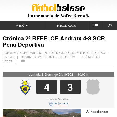
En memoria de Nofre Riera
MENÚ
RESULTADOS
Crónica 2ª RFEF: CE Andratx 4-3 SCR
Peña Deportiva
POR ALEJANDRO MARTÍN , FOTOS DE JOSÉ LORENTE PARA FÚTBOL
BALEAR |
DOMINGO, 24 DE OCTUBRE DE 2021
| LEÍDA 2.653
VECES |
Jornada 8, Domingo 24/10/2021 - 10:00 h
4
3
Campo: Sa Plana
Ver jornada
Alineaciones: