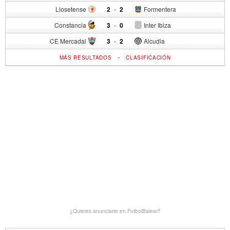
Llosetense
2
-
2
Formentera
Constancia
3
-
0
Inter Ibiza
CE Mercadal
3
-
2
Alcudia
-
MÁS RESULTADOS
CLASIFICACIÓN
¿Quieres anunciarte en FutbolBalear?