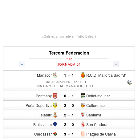
¿Quieres anunciarte en FutbolBalear?
Tercera Federacion
«
»
JORNADA 34
Manacor
1
-
1
R.C.D. Mallorca Sad "B"
SÁB 09/05/2026 - 15:00 H
NA CAPELLERA (MANACOR) F-11
Portmany
0
-
1
Rotlet-molinar
Peña Deportiva
2
-
0
Collerense
Felanitx
2
-
1
Santanyi
Binissalem
2
-
0
Son Cladera
Cardassar
3
-
1
Platges de Calvia