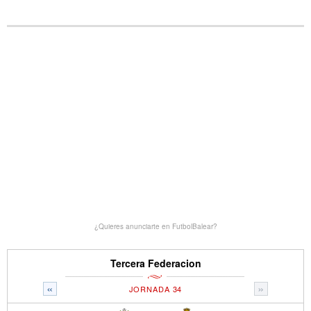
¿Quieres anunciarte en FutbolBalear?
Tercera Federacion
«
»
JORNADA 34