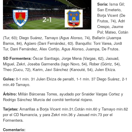
Soria:
Isma Gil;
San Emeterio,
Borja Vicent (De
Frutos, 74), Adri
Crespo, Jaume
Pol; Mateo, Cotán
(Tur, 63); Diego Suárez, Tamayo (Agus Alonso, 74), Ballarín (Juampa
Barros, 84), Agüero (Dani Fernández, 63). Banquillo: Toni Varea, Jordi
Tur, Dani Fernández, Alex Cortijo, Agus Alonso, Juampa, De Frutos.
SD Formentera:
Óscar Santiago, Jorge Mena (Vargas, 62), Jaouad,
Miguel, Zekri, Joseba Garmendia (Iago Novo, 54), Rober (Górriz, 54),
Theo (Cucu, 72), Karim, Javi Sánchez (Kanouté, 54), Julen Ekiza.
Goles:
0-1 min. 31 Julen Ekiza de penalti, 1-1 min. 37 Diego Suárez, 2-1
min.49 Tamayo.
Árbitro:
Millán Bárcenas Torres, ayudado por Snaider Vargas Cortez y
Rodrigo Sánchez Murcia del comité territorial riojano.
Tarjetas:
Amarillas a Borja Vicent min.31,Cotán min.60 y Tamayo min.62
por el CD Numancia, y para Zekri min.36 y Jaouad min.73 por el
Formentera.
Comentario: