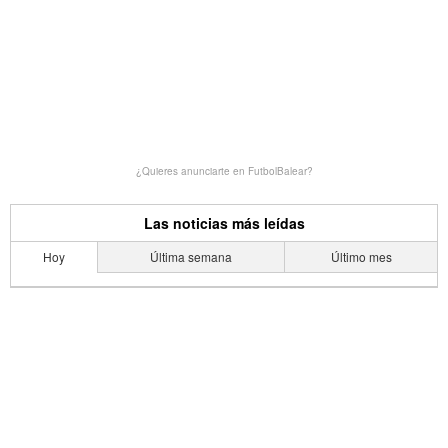
¿Quieres anunciarte en FutbolBalear?
Las noticias más leídas
Hoy
Última semana
Último mes