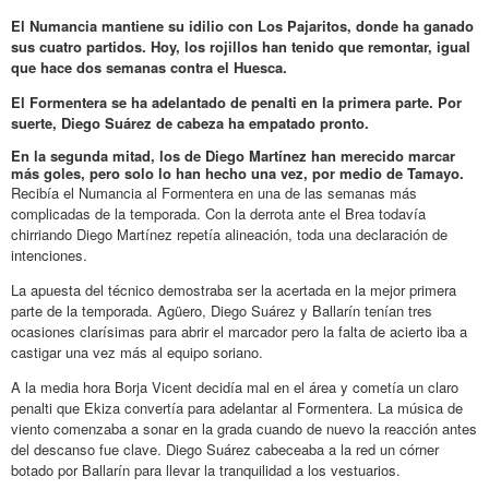
El Numancia mantiene su idilio con Los Pajaritos, donde ha ganado
sus cuatro partidos. Hoy, los rojillos han tenido que remontar, igual
que hace dos semanas contra el Huesca.
El Formentera se ha adelantado de penalti en la primera parte. Por
suerte, Diego Suárez de cabeza ha empatado pronto.
En la segunda mitad, los de Diego Martínez han merecido marcar
más goles, pero solo lo han hecho una vez, por medio de Tamayo.
Recibía el Numancia al Formentera en una de las semanas más
complicadas de la temporada. Con la derrota ante el Brea todavía
chirriando Diego Martínez repetía alineación, toda una declaración de
intenciones.
La apuesta del técnico demostraba ser la acertada en la mejor primera
parte de la temporada. Agüero, Diego Suárez y Ballarín tenían tres
ocasiones clarísimas para abrir el marcador pero la falta de acierto iba a
castigar una vez más al equipo soriano.
A la media hora Borja Vicent decidía mal en el área y cometía un claro
penalti que Ekiza convertía para adelantar al Formentera. La música de
viento comenzaba a sonar en la grada cuando de nuevo la reacción antes
del descanso fue clave. Diego Suárez cabeceaba a la red un córner
botado por Ballarín para llevar la tranquilidad a los vestuarios.