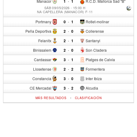
Manacor
1
-
1
R.C.D. Mallorca Sad "B"
SÁB 09/05/2026 - 15:00 H
NA CAPELLERA (MANACOR) F-11
Portmany
0
-
1
Rotlet-molinar
Peña Deportiva
2
-
0
Collerense
Felanitx
2
-
1
Santanyi
Binissalem
2
-
0
Son Cladera
Cardassar
3
-
1
Platges de Calvia
Llosetense
2
-
2
Formentera
Constancia
3
-
0
Inter Ibiza
CE Mercadal
3
-
2
Alcudia
-
MÁS RESULTADOS
CLASIFICACIÓN