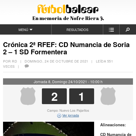
En memoria de Nofre Riera
MENÚ
RESULTADOS
Crónica 2ª RFEF: CD Numancia de Soria
2 – 1 SD Formentera
POR RD |
DOMINGO, 24 DE OCTUBRE DE 2021
| LEÍDA 551
VECES |
Jornada 8, Domingo 24/10/2021 - 10:00 h
2
1
Campo: Nuevo Los Pajaritos
Ver jornada
Alineaciones:
CD Numancia de