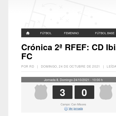
FÚTBOL
FEMENINO
FÚTBOL BASE
Crónica 2ª RFEF: CD Ibi
FC
POR RD |
DOMINGO, 24 DE OCTUBRE DE 2021
| LEÍDA
Jornada 8, Domingo 24/10/2021 - 10:00 h
3
0
Campo: Can Misses
Ver jornada