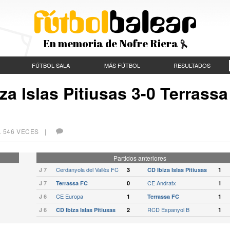
En memoria de Nofre Riera
FÚTBOL SALA
MÁS FÚTBOL
RESULTADOS
za Islas Pitiusas 3-0 Terrassa
 546 VECES |
Partidos anteriores
Cerdanyola del Vallès FC
J 7
3
CD Ibiza Islas Pitiusas
1
CE Andratx
J 7
Terrassa FC
0
1
CE Europa
J 6
1
Terrassa FC
1
RCD Espanyol B
J 6
CD Ibiza Islas Pitiusas
2
1