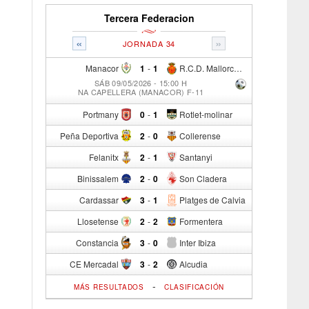
Tercera Federacion
«
»
JORNADA 34
Manacor
1
-
1
R.C.D. Mallorca Sad "B"
SÁB 09/05/2026 - 15:00 H
NA CAPELLERA (MANACOR) F-11
Portmany
0
-
1
Rotlet-molinar
Peña Deportiva
2
-
0
Collerense
Felanitx
2
-
1
Santanyi
Binissalem
2
-
0
Son Cladera
Cardassar
3
-
1
Platges de Calvia
Llosetense
2
-
2
Formentera
Constancia
3
-
0
Inter Ibiza
CE Mercadal
3
-
2
Alcudia
-
MÁS RESULTADOS
CLASIFICACIÓN