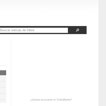
¿Quieres anunciarte en FutbolBalear?