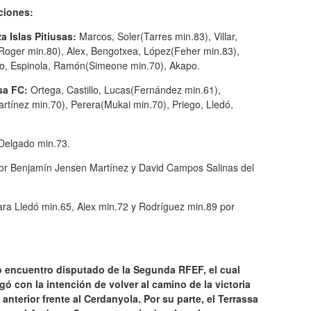
ciones:
a Islas Pitiusas:
Marcos, Soler(Tarres min.83), Villar,
(Roger min.80), Alex, Bengotxea, López(Feher min.83),
o, Espinola, Ramón(Simeone min.70), Akapo.
sa FC:
Ortega, Castillo, Lucas(Fernández min.61),
rtínez min.70), Perera(Mukai min.70), Priego, Lledó,
Delgado min.73.
or Benjamín Jensen Martínez y David Campos Salinas del
ara Lledó min.65, Alex min.72 y Rodríguez min.89 por
ado encuentro disputado de la Segunda RFEF, el cual
legó con la intención de volver al camino de la victoria
anterior frente al Cerdanyola. Por su parte, el Terrassa