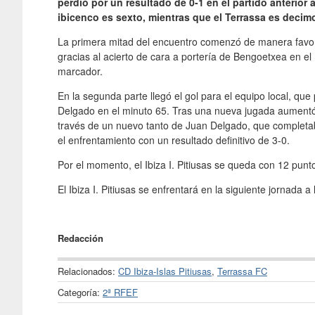
perdió por un resultado de 0-1 en el partido anterior 
ibicenco es sexto, mientras que el Terrassa es decimot
La primera mitad del encuentro comenzó de manera favorab
gracias al acierto de cara a portería de Bengoetxea en el
marcador.
En la segunda parte llegó el gol para el equipo local, qu
Delgado en el minuto 65. Tras una nueva jugada aumentó 
través de un nuevo tanto de Juan Delgado, que completab
el enfrentamiento con un resultado definitivo de 3-0.
Por el momento, el Ibiza I. Pitiusas se queda con 12 punt
El Ibiza I. Pitiusas se enfrentará en la siguiente jornada 
Redacción
Relacionados:
CD Ibiza-Islas Pitiusas
,
Terrassa FC
Categoría:
2ª RFEF