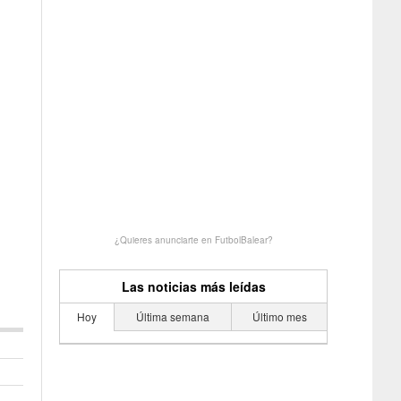
¿Quieres anunciarte en FutbolBalear?
Las noticias más leídas
Hoy
Última semana
Último mes