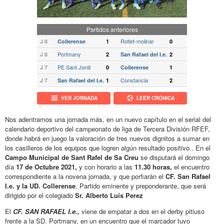
Partidos anteriores
Rotlet-molinar
J 8
Collerense
1
0
Portmany
J 8
2
San Rafael del I.e.
2
PE Sant Jordi
J 7
0
Collerense
1
Constancia
J 7
San Rafael del I.e.
1
2
VER JORNADA
LEER CRÓNICA
Nos adentramos una jornada más, en un nuevo capítulo en el serial del
calendario deportivo del campeonato de liga de Tercera División RFEF,
donde habrá en juego la valoración de tres nuevos dignitos a sumar en
los casilleros de los equipos que logren algún resultado positivo.. En el
Campo Municipal de Sant Rafel de Sa Creu
se disputará el domingo
día
17 de
Octubre 2021,
y con horario a las
11.30
horas,
el encuentro
correspondiente a la novena jornada, y que porfiarán el
CF. San
Rafael
I.e. y la UD. Collerense
. Partido eminente y preponderante, que será
dirigido por el colegiado
Sr. Alberto Luís Perez
El
CF. SAN RAFAEL I.e.,
viene de empatar a dos en el derby pitiuso
frente a la SD. Portmany, en un encuentro que el marcador tuvo