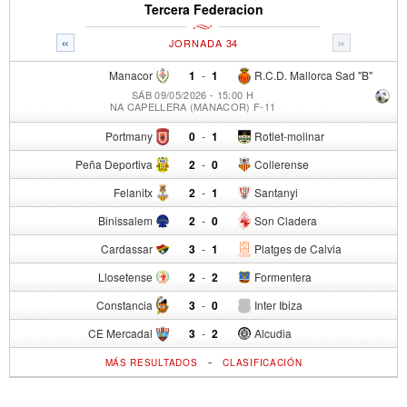
Tercera Federacion
«
»
JORNADA 34
Manacor
1
-
1
R.C.D. Mallorca Sad "B"
SÁB 09/05/2026 - 15:00 H
NA CAPELLERA (MANACOR) F-11
Portmany
0
-
1
Rotlet-molinar
Peña Deportiva
2
-
0
Collerense
Felanitx
2
-
1
Santanyi
Binissalem
2
-
0
Son Cladera
Cardassar
3
-
1
Platges de Calvia
Llosetense
2
-
2
Formentera
Constancia
3
-
0
Inter Ibiza
CE Mercadal
3
-
2
Alcudia
-
MÁS RESULTADOS
CLASIFICACIÓN