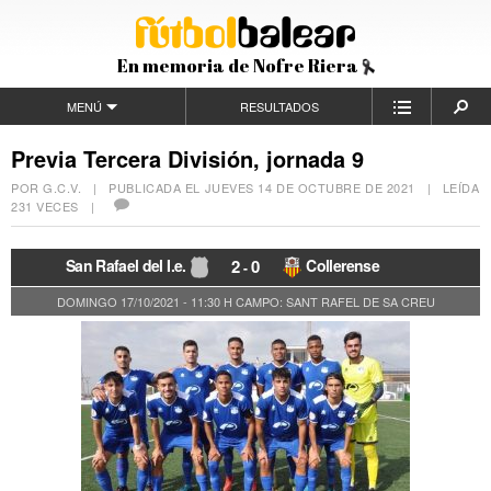
En memoria de Nofre Riera
MENÚ
RESULTADOS
Previa Tercera División, jornada 9
POR G.C.V. | PUBLICADA EL
JUEVES 14 DE OCTUBRE DE 2021
| LEÍDA
231 VECES |
San Rafael del I.e.
2
0
Collerense
-
DOMINGO 17/10/2021 - 11:30 H
CAMPO: SANT RAFEL DE SA CREU