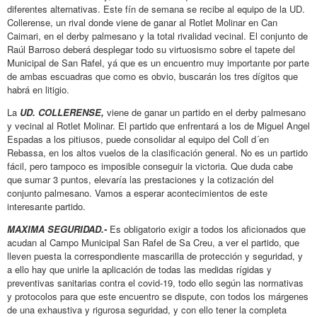
diferentes alternativas. Este fín de semana se recibe al equipo de la UD.
Collerense, un rival donde viene de ganar al Rotlet Molinar en Can
Caimari, en el derby palmesano y la total rivalidad vecinal. El conjunto de
Raúl Barroso deberá desplegar todo su virtuosismo sobre el tapete del
Municipal de San Rafel, yá que es un encuentro muy importante por parte
de ambas escuadras que como es obvio, buscarán los tres dígitos que
habrá en litigio.
La
UD. COLLERENSE,
viene de ganar un partido en el derby palmesano
y vecinal al Rotlet Molinar. El partido que enfrentará a los de Miguel Angel
Espadas a los pitiusos, puede consolidar al equipo del Coll d´en
Rebassa, en los altos vuelos de la clasificación general. No es un partido
fácil, pero tampoco es imposible conseguir la victoria. Que duda cabe
que sumar 3 puntos, elevaría las prestaciones y la cotización del
conjunto palmesano. Vamos a esperar acontecimientos de este
interesante partido.
MAXIMA SEGURIDAD.-
Es obligatorio exigir a todos los aficionados que
acudan al Campo Municipal San Rafel de Sa Creu, a ver el partido, que
lleven puesta la correspondiente mascarilla de protección y seguridad, y
a ello hay que unirle la aplicación de todas las medidas rígidas y
preventivas sanitarias contra el covid-19, todo ello según las normativas
y protocolos para que este encuentro se dispute, con todos los márgenes
de una exhaustiva y rigurosa seguridad, y con ello tener la completa