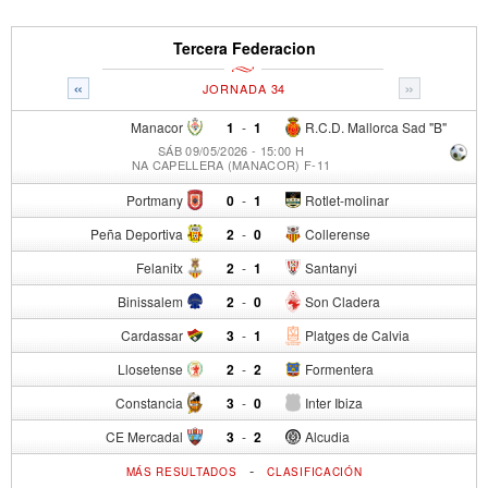
Tercera Federacion
«
»
JORNADA 34
Manacor
1
-
1
R.C.D. Mallorca Sad "B"
SÁB 09/05/2026 - 15:00 H
NA CAPELLERA (MANACOR) F-11
Portmany
0
-
1
Rotlet-molinar
Peña Deportiva
2
-
0
Collerense
Felanitx
2
-
1
Santanyi
Binissalem
2
-
0
Son Cladera
Cardassar
3
-
1
Platges de Calvia
Llosetense
2
-
2
Formentera
Constancia
3
-
0
Inter Ibiza
CE Mercadal
3
-
2
Alcudia
-
MÁS RESULTADOS
CLASIFICACIÓN