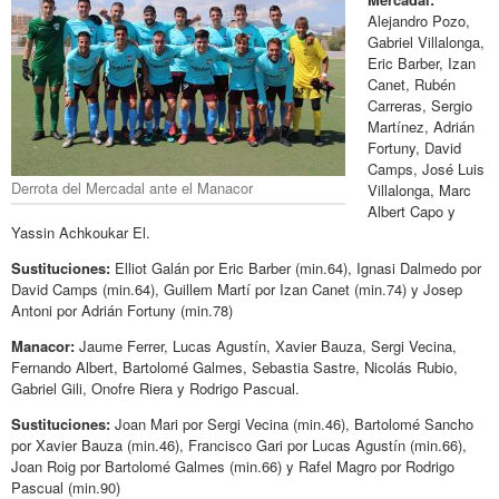
Alejandro Pozo,
Gabriel Villalonga,
Eric Barber, Izan
Canet, Rubén
Carreras, Sergio
Martínez, Adrián
Fortuny, David
Camps, José Luis
Derrota del Mercadal ante el Manacor
Villalonga, Marc
Albert Capo y
Yassin Achkoukar El.
Sustituciones:
Elliot Galán por Eric Barber (min.64), Ignasi Dalmedo por
David Camps (min.64), Guillem Martí por Izan Canet (min.74) y Josep
Antoni por Adrián Fortuny (min.78)
Manacor:
Jaume Ferrer, Lucas Agustín, Xavier Bauza, Sergi Vecina,
Fernando Albert, Bartolomé Galmes, Sebastia Sastre, Nicolás Rubio,
Gabriel Gili, Onofre Riera y Rodrigo Pascual.
Sustituciones:
Joan Mari por Sergi Vecina (min.46), Bartolomé Sancho
por Xavier Bauza (min.46), Francisco Gari por Lucas Agustín (min.66),
Joan Roig por Bartolomé Galmes (min.66) y Rafel Magro por Rodrigo
Pascual (min.90)