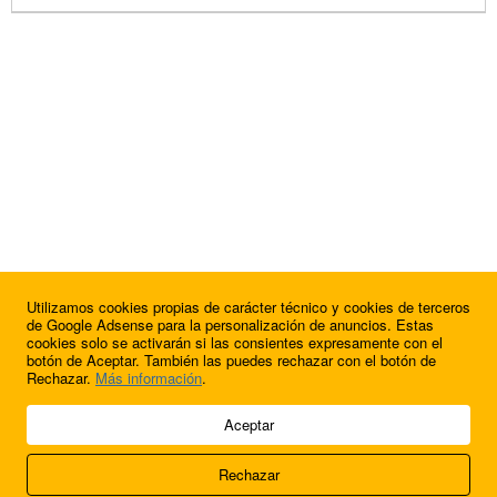
Utilizamos cookies propias de carácter técnico y cookies de terceros
de Google Adsense para la personalización de anuncios. Estas
cookies solo se activarán si las consientes expresamente con el
botón de Aceptar. También las puedes rechazar con el botón de
Rechazar.
Más información
.
© 2009 - 2026 Soluciones Corporativas IP, SL.
Aceptar
Todos los derechos reservados.
Rechazar
Aviso legal
Cookies
Acerca de nosotros
Contacto
Anúnciate en
FútbolBalear