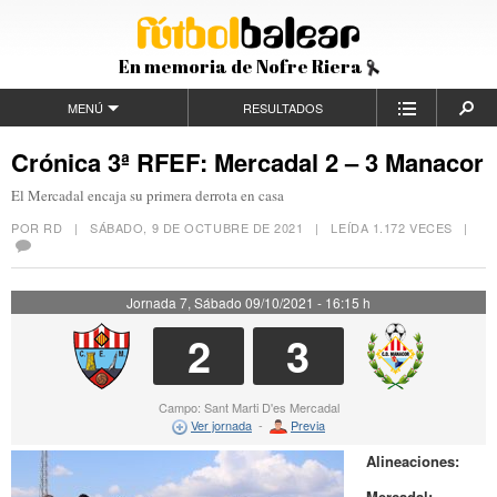
En memoria de Nofre Riera
MENÚ
RESULTADOS
Crónica 3ª RFEF: Mercadal 2 – 3 Manacor
El Mercadal encaja su primera derrota en casa
POR RD |
SÁBADO, 9 DE OCTUBRE DE 2021
| LEÍDA 1.172 VECES |
Jornada 7, Sábado 09/10/2021 - 16:15 h
2
3
Campo: Sant Marti D'es Mercadal
Ver jornada
-
Previa
Alineaciones:
Mercadal: