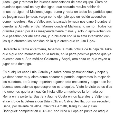
justo lugar y retomar las buenas sensaciones de este equipo. Claro ha
quedado que aquí no hay dos ligas, que absurdo resulta hablar de
«nuestra Liga», el Mallorca juega, suma y resta en todos los partidos que
se juegan cada jornada, valga como ejemplo que un recién ascendido
como nosotros, Rayo Vallecano, la pasada jornada nos ganó 3 puntos al
derrotar al Athletic en San Mamés donde el Mallorca no sumó. Todos los
grandes pasan por dias inesperadamente malos y sólo lo aprovechan los
que pasaban por ahí este día, y lo hicieron con la misma intensidad con
las que afrontan los partidos de la que creen que es «su Liga».
Referente al tema enfermería, tenemos la mala noticia de la baja de Take
que sigue con momestias en la rodilla, en la parte positiva parece que ya
cuentan con el Alta médica Galarteta y Ángel, otra cosa es que vayan a
jugar este domingo.
En cualquier caso Luís García ya sabrá como gestionar altas y bajas y
ya debe tener muy claro como encarar el partido, esperamos lo mejor de
los nuestros, sería muy importante ganar este encuentro y seguir con las
buenas sensaciones que desprende este equipo. Visto lo visto estos dias
no creemos que la alineación inicial difiera mucho de la formada por
Reina en la portería, Sastre y Jaume Costa en los laterales y Valjent en
el centro de la defensa con Brian Oliván. Salva Sevilla, con su escudero
Baba, por delante de ellos, mientras Amath, Kang In Lee y Dani
Rodríguez completarían el 4-2-3-1 con Niño o Hope en punta de ataque.