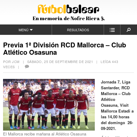
En memoria de Nofre Riera
MENÚ
RESULTADOS
Previa 1ª División RCD Mallorca – Club
Atlético Osasuna
POR JCM |
SÁBADO, 25 DE SEPTIEMBRE DE 2021
| LEÍDA 443
VECES |
Jornada 7, Liga
Santarder, RCD
Mallorca – Club
Atlético
Osasuna, Visit
Mallorca Estadi a
las 14,00 horas
del domingo 26-
09-2021.
El Mallorca recibe mañana al Atlético Osasuna