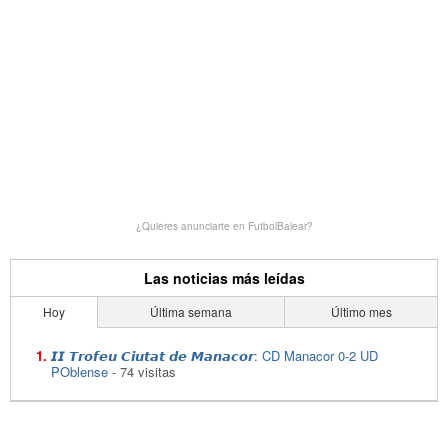
¿Quieres anunciarte en FutbolBalear?
Las noticias más leídas
Hoy
Última semana
Último mes
𝙄𝙄 𝙏𝙧𝙤𝙛𝙚𝙪 𝘾𝙞𝙪𝙩𝙖𝙩 𝙙𝙚 𝙈𝙖𝙣𝙖𝙘𝙤𝙧: CD Manacor 0-2 UD
POblense
- 74 visitas