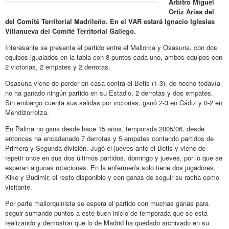
Árbitro Miguel
Ortiz Arias del
del Comité Territorial Madrileño. En el VAR estará Ignacio Iglesias
Villanueva del Comité Territorial Gallego.
Interesante se presenta el partido entre el Mallorca y Osasuna, con dos
equipos igualados en la tabla con 8 puntos cada uno, ambos equipos con
2 victorias, 2 empates y 2 derrotas.
Osasuna viene de perder en casa contra el Betis (1-3), de hecho todavía
no ha ganado ningún partido en su Estadio, 2 derrotas y dos empates.
Sin embargo cuenta sus salidas por victorias, ganó 2-3 en Cádiz y 0-2 en
Mendizorrotza.
En Palma no gana desde hace 15 años, temporada 2005/06, desde
entonces ha encadenado 7 derrotas y 5 empates contando partidos de
Primera y Segunda división. Jugó el jueves ante el Betis y viene de
repetir once en sus dos últimos partidos, domingo y jueves, por lo que se
esperan algunas rotaciones. En la enfermería solo tiene dos jugadores,
Kike y Budimir, el resto disponible y con ganas de seguir su racha como
visitante.
Por parte mallorquinista se espera el partido con muchas ganas para
seguir sumando puntos a este buen inicio de temporada que se está
realizando y demostrar que lo de Madrid ha quedado archivado en su