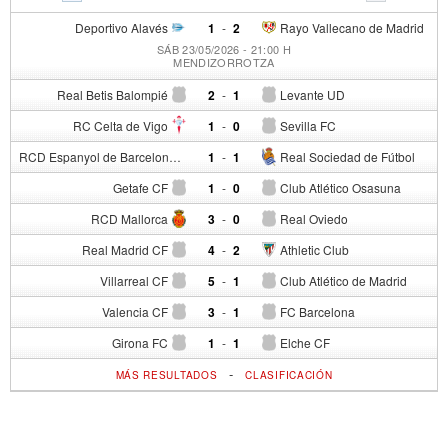
Deportivo Alavés
1
-
2
Rayo Vallecano de Madrid
SÁB 23/05/2026 - 21:00 H
MENDIZORROTZA
Real Betis Balompié
2
-
1
Levante UD
RC Celta de Vigo
1
-
0
Sevilla FC
RCD Espanyol de Barcelona
1
-
1
Real Sociedad de Fútbol
Getafe CF
1
-
0
Club Atlético Osasuna
RCD Mallorca
3
-
0
Real Oviedo
Real Madrid CF
4
-
2
Athletic Club
Villarreal CF
5
-
1
Club Atlético de Madrid
Valencia CF
3
-
1
FC Barcelona
Girona FC
1
-
1
Elche CF
-
MÁS RESULTADOS
CLASIFICACIÓN