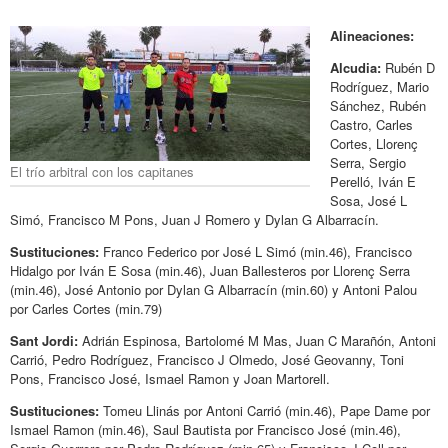
Alineaciones:
Alcudia:
Rubén D
Rodríguez, Mario
Sánchez, Rubén
Castro, Carles
Cortes, Llorenç
Serra, Sergio
El trío arbitral con los capitanes
Perelló, Iván E
Sosa, José L
Simó, Francisco M Pons, Juan J Romero y Dylan G Albarracín.
Sustituciones:
Franco Federico por José L Simó (min.46), Francisco
Hidalgo por Iván E Sosa (min.46), Juan Ballesteros por Llorenç Serra
(min.46), José Antonio por Dylan G Albarracín (min.60) y Antoni Palou
por Carles Cortes (min.79)
Sant Jordi:
Adrián Espinosa, Bartolomé M Mas, Juan C Marañón, Antoni
Carrió, Pedro Rodríguez, Francisco J Olmedo, José Geovanny, Toni
Pons, Francisco José, Ismael Ramon y Joan Martorell.
Sustituciones:
Tomeu Llinás por Antoni Carrió (min.46), Pape Dame por
Ismael Ramon (min.46), Saul Bautista por Francisco José (min.46),