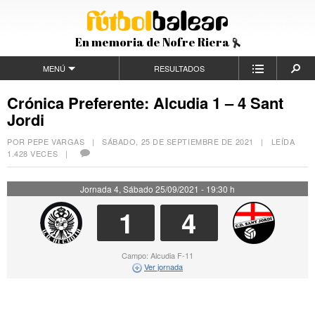
En memoria de Nofre Riera
MENÚ
RESULTADOS
Crónica Preferente: Alcudia 1 – 4 Sant
Jordi
POR PEPE VARGAS |
SÁBADO, 25 DE SEPTIEMBRE DE 2021
| LEÍDA
1.428 VECES |
Jornada 4, Sábado 25/09/2021 - 19:30 h
1
4
Campo: Alcudia F-11
Ver jornada