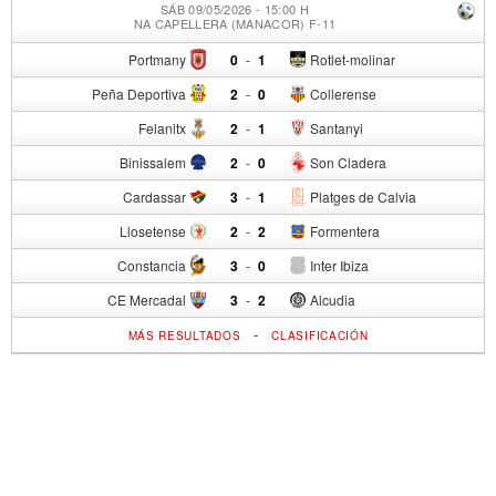
SÁB 09/05/2026 - 15:00 H
NA CAPELLERA (MANACOR) F-11
Portmany
0
-
1
Rotlet-molinar
Peña Deportiva
2
-
0
Collerense
Felanitx
2
-
1
Santanyi
Binissalem
2
-
0
Son Cladera
Cardassar
3
-
1
Platges de Calvia
Llosetense
2
-
2
Formentera
Constancia
3
-
0
Inter Ibiza
CE Mercadal
3
-
2
Alcudia
-
MÁS RESULTADOS
CLASIFICACIÓN