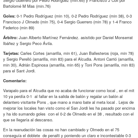
Sergio Guerrero por Pedro Rodríguez (min.65) y Francisco J Coll por
Bartolomé M Mas (min.76)
Goles:
0-1 Pedro Rodríguez (min 10), 0-2 Pedro Rodríguez (min 38), 0-3
Francisco J Olmedo (min 75), 0-4 Sergio Guerrero (min 78) y 1-4 Franco
Federico (min 89)
Árbitro:
Juan Alberto Martínez Fernández. asistido por Daniel Monserrat
Ibáñez y Sergio Peco Ávila.
Tarjetas:
Carles Cortes (amarilla, min 61), Juan Ballesteros (roja, min 78)
y Sergio Perelló (amarilla, min 83) para el Alcudia. Antoni Carrió (amarilla,
min 30), Adrián Espinosa (amarilla, min 65) y Toni Pons (amarilla, min 83)
para el Sant Jordi.
Comentario:
Varapalo para el Alcudia que no acaba de funcionar como local , en el mit
10 ya perdía 0-1 al fallar en la salida de balón y regalar un balón al
delantero visitante Pons , que mano a mano bate al meta local . Lejos de
mejorar los locales han visto como el San Jordi les ha pasado por encima
y ha ido sumando goles con el 0-2 de Olmedo en el 38 , resultado con el
que se llegaría al descanso.
En la reanudación las cosas no han cambiado y Olmedo en el 75
conseguía el doblete de penalti y poniendo un claro e incontestable 0-3