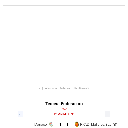
¿Quieres anunciarte en FutbolBalear?
Tercera Federacion
«
»
JORNADA 34
Manacor
1
-
1
R.C.D. Mallorca Sad "B"