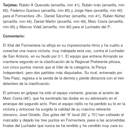
Tarjetas:
Rubén A Quevedo (amarilla, min 41), Rubén Iván (amarilla, min
65), Federico Gustavo (amarilla, min 85) y Jorge Haro (amarilla, min 90)
para el Formentera «B». Daniel Sánchez (amarilla, min 41), Rubén Núñez
(amarilla, min 44), Daniel Martin (amarilla, min 49), Marc Costa (amarilla,
min 65) y Marcos Vidal (amarilla, min 90) para el Luchador del P..
Comentario:
El filial del Formentera no afloja en su impresionante ritmo y ha vuelto a
cosechar una nueva victoria, muy trabajada esta vez, contra el Luchador
de San Antonio, en su feudo por 2-1. El equipo que entrena Armando se
mantiene segundo en la clasificación de la Regional Preferente pitiusa,
con cinco puntos menos que el líder de la categoría, la Penya
Independent, pero dos partidos más disputados. Su rival, entrenado por
Tete Paez, regresa a la senda de la derrota y pierde distancia con el tren
delantero de la clasificación.
El primero en golpear ha sido el equipo visitante, gracias al acierto de
Marc Costa (46’), que ha sembrado las dudas en su adversario en el
arranque del segundo acto. Pero el equipo rojillo no ha perdido su fe en la
victoria y entonces ha surgido la calidad de su máximo referente
ofensivo, José Giraldo. Dos goles del “9” local (50’ y 70’) han volteado el
marcador y dejado los tres puntos en Formentera, pese a las acometidas
finales del Luchador que nunca se ha rendido y ha vendido muy cara su