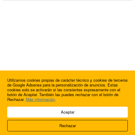
Utilizamos cookies propias de carácter técnico y cookies de terceros
de Google Adsense para la personalización de anuncios. Estas
cookies solo se activarán si las consientes expresamente con el
botón de Aceptar. También las puedes rechazar con el botón de
Rechazar.
Más información
.
© 2009 - 2026 Soluciones Corporativas IP, SL.
Aceptar
Todos los derechos reservados.
Rechazar
Aviso legal
Cookies
Acerca de nosotros
Contacto
Anúnciate en
FútbolBalear