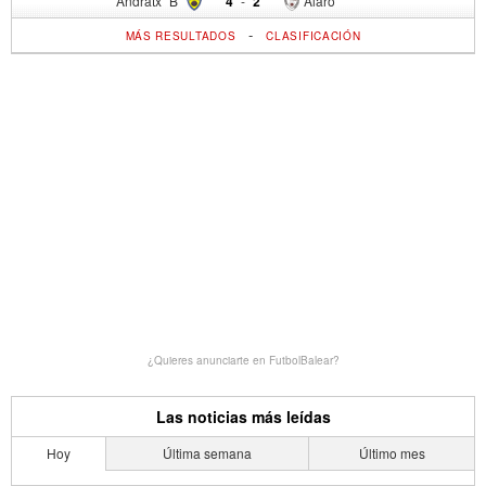
Andratx "B"
4
-
2
Alaro
-
MÁS RESULTADOS
CLASIFICACIÓN
¿Quieres anunciarte en FutbolBalear?
Las noticias más leídas
Hoy
Última semana
Último mes