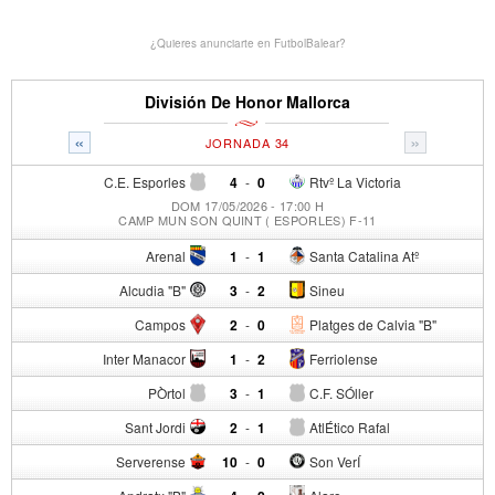
¿Quieres anunciarte en FutbolBalear?
División De Honor Mallorca
«
»
JORNADA 34
C.E. Esporles
4
-
0
Rtvº La Victoria
DOM 17/05/2026 - 17:00 H
CAMP MUN SON QUINT ( ESPORLES) F-11
Arenal
1
-
1
Santa Catalina Atº
Alcudia "B"
3
-
2
Sineu
Campos
2
-
0
Platges de Calvia "B"
Inter Manacor
1
-
2
Ferriolense
PÒrtol
3
-
1
C.F. SÓller
Sant Jordi
2
-
1
AtlÉtico Rafal
Serverense
10
-
0
Son VerÍ