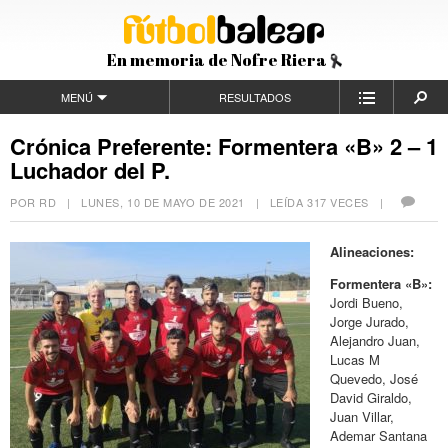
En memoria de Nofre Riera
MENÚ
RESULTADOS
Crónica Preferente: Formentera «B» 2 – 1
Luchador del P.
POR RD |
LUNES, 10 DE MAYO DE 2021
| LEÍDA 317 VECES |
Alineaciones:
Formentera «B»:
Jordi Bueno,
Jorge Jurado,
Alejandro Juan,
Lucas M
Quevedo, José
David Giraldo,
Juan Villar,
Ademar Santana