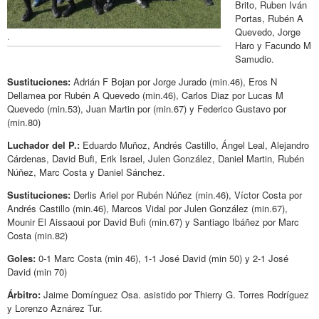
Brito, Ruben Iván
Portas, Rubén A
Quevedo, Jorge
.
Haro y Facundo M
Samudio.
Sustituciones:
Adrián F Bojan por Jorge Jurado (min.46), Eros N
Dellamea por Rubén A Quevedo (min.46), Carlos Diaz por Lucas M
Quevedo (min.53), Juan Martin por (min.67) y Federico Gustavo por
(min.80)
Luchador del P.:
Eduardo Muñoz, Andrés Castillo, Ángel Leal, Alejandro
Cárdenas, David Bufi, Erik Israel, Julen González, Daniel Martin, Rubén
Núñez, Marc Costa y Daniel Sánchez.
Sustituciones:
Derlis Ariel por Rubén Núñez (min.46), Víctor Costa por
Andrés Castillo (min.46), Marcos Vidal por Julen González (min.67),
Mounir El Aissaoui por David Bufi (min.67) y Santiago Ibáñez por Marc
Costa (min.82)
Goles:
0-1 Marc Costa (min 46), 1-1 José David (min 50) y 2-1 José
David (min 70)
Árbitro:
Jaime Domínguez Osa. asistido por Thierry G. Torres Rodríguez
y Lorenzo Aznárez Tur.