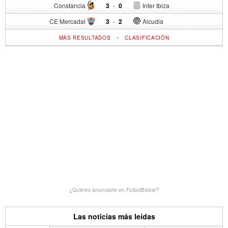
Constancia
3
-
0
Inter Ibiza
CE Mercadal
3
-
2
Alcudia
-
MÁS RESULTADOS
CLASIFICACIÓN
¿Quieres anunciarte en FutbolBalear?
Las noticias más leídas