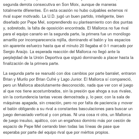
segunda derrota consecutiva en Son Moix, aunque de maneras
totalmente diferentes. En esta ocasión no hubo culpables externos ni
rival super motivado. La U.D. jugó un buen partido, inteligente, bien
diseñado por Pepe Mel, sorprendiendo su planteamiento con dos puntas
y, sobretodo, la falta de oposición encontrada. El Mallorca no fue rival
para el equipo canario en la segunda parte, la primera fue un monólogo
amarillo por incomparecencia rojilla, dominando el balón y los espacios
sin aparente esfuerzo hasta que el minuto 20 llegaba el 0-1 marcado por
Sergio Araújo. La esperada reacción del Mallorca no llegó ante la
perplejidad de la Unión Deportiva que siguió dominando a placer hasta la
finalización de la primera parte.
La segunda parte se reanudó con dos cambios por parte barralet, entraron
Brian y Murilo por Brian Cufré y Lago Junior. El Mallorca sí compareció,
pero un Mallorca absolutamente desconocido, nada que ver con el juego
al que nos tiene acostumbrados, sin la presión que ahoga a sus rivales,
sin la contundencia tantas veces demostrada y, lo peor, con la sala de
máquinas apagada, sin creación, pero no por falta de paciencia y mover
el balón obligando a su rival a constantes basculaciones para buscar un
juego demasiado vertical y con prisas. Ni una cosa ni otra, un Mallorca
de juego insulso, apático, con un engañoso dominio más por cesión de
espacio de Pepe Mel cerrando bien todas las líneas de pase que
esperaba por parte del equipo rival que por méritos propios.