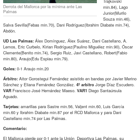
Trajkovski
Derrota del Mallorca por la mínima ante Las
min.84)
, Lago
Palmas
Junior(
Murilo
Souza min.46)
,
Salva Sevilla(Febas min.70), Dani Rodríguez(Ibrahim Diabate min.74),
Abdón.
UD Las Palmas:
Álex Domínguez, Álex Suárez, Dani Castellano, A.
Lemos, Eric Curbelo, Kirian Rodríguez(
Paulino Miguélez min.90)
, Óscar
Clemente(Benito min.74), Sergio Ruiz, Javi Castellano, Robert(Fabio
min.80), Araujo(Edu Espiau min.79).
Goles:
0-1
Araujo min.20
Árbitro:
Aitor Gorostegui Fernández asistido en bandas por Javier Merino
Sánchez y Eliana Fernández González.
4º arbitro
Jorge Díaz Escudero.
VAR
Francisco José Hernández Maeso.
VAR1
Diego Santaúrsula
Aguado.
Tarjetas:
amarillas para Sastre min.56,
Valjent min.60, Luis García
min.60 y Ibrahim Diabate min.87 por el RCD Mallorca y para Dani
Castellano min.74 por Las Palmas.
Comentario:
El Mallorca pierde por 0-1 ante la Unión Deportiva Las Palmas, su