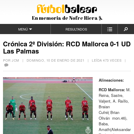
En memoria de Nofre Riera
MENÚ
RESULTADOS
Crónica 2ª División: RCD Mallorca 0-1 UD
Las Palmas
POR JCM |
DOMINGO, 10 DE ENERO DE 2021
| LEÍDA 473 VECES |
Alineaciones:
RCD Mallorca:
M.
Reina, Sastre,
Valjent, A. Raíllo,
Braian
Cufré( Brian
Oliván mon.46),
Baba,
Amath(
Aleksandar