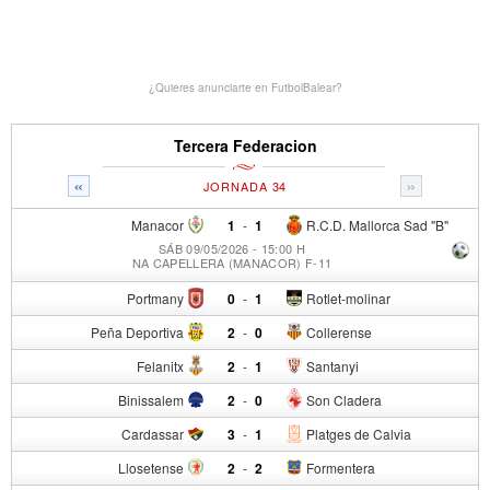
¿Quieres anunciarte en FutbolBalear?
Tercera Federacion
«
»
JORNADA 34
Manacor
1
-
1
R.C.D. Mallorca Sad "B"
SÁB 09/05/2026 - 15:00 H
NA CAPELLERA (MANACOR) F-11
Portmany
0
-
1
Rotlet-molinar
Peña Deportiva
2
-
0
Collerense
Felanitx
2
-
1
Santanyi
Binissalem
2
-
0
Son Cladera
Cardassar
3
-
1
Platges de Calvia
Llosetense
2
-
2
Formentera