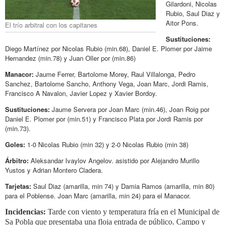
Gilardoni, Nicolas
Rubio, Saul Diaz y
Aitor Pons.
El trío arbitral con los capitanes
Sustituciones:
Diego Martínez por
Nicolas Rubio (min.68), Daniel E. Plomer por Jaime
Hernandez (min.78) y Juan Oller por (min.86)
Manacor:
Jaume Ferrer, Bartolome Morey, Raul Villalonga, Pedro
Sanchez, Bartolome Sancho, Anthony Vega, Joan Marc, Jordi Ramis,
Francisco A Navalon, Javier Lopez y Xavier Bordoy.
Sustituciones:
Jaume Servera por
Joan Marc (min.46), Joan Roig por
Daniel E. Plomer por (min.51) y Francisco Plata por Jordi Ramis por
(min.73).
Goles:
1-0 Nicolas Rubio (min 32) y 2-0 Nicolas Rubio (min 38)
Árbitro:
Aleksandar Ivaylov Angelov. asistido por Alejandro Murillo
Yustos y Adrian Montero Cladera.
Tarjetas:
Saul Diaz (amarilla, min 74) y Damia Ramos (amarilla, min 80)
para el Poblense. Joan Marc (amarilla, min 24) para el Manacor.
Incidencias:
Tarde con viento y temperatura fría en el Municipal de
Sa Pobla que presentaba una floja entrada de público. Campo y