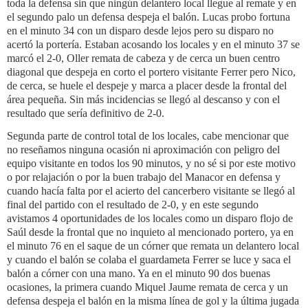
toda la defensa sin que ningún delantero local llegue al remate y en
el segundo palo un defensa despeja el balón. Lucas probo fortuna
en el minuto 34 con un disparo desde lejos pero su disparo no
acertó la portería. Estaban acosando los locales y en el minuto 37 se
marcó el 2-0, Oller remata de cabeza y de cerca un buen centro
diagonal que despeja en corto el portero visitante Ferrer pero Nico,
de cerca, se huele el despeje y marca a placer desde la frontal del
área pequeña. Sin más incidencias se llegó al descanso y con el
resultado que sería definitivo de 2-0.
Segunda parte de control total de los locales, cabe mencionar que
no reseñamos ninguna ocasión ni aproximación con peligro del
equipo visitante en todos los 90 minutos, y no sé si por este motivo
o por relajación o por la buen trabajo del Manacor en defensa y
cuando hacía falta por el acierto del cancerbero visitante se llegó al
final del partido con el resultado de 2-0, y en este segundo
avistamos 4 oportunidades de los locales como un disparo flojo de
Saúl desde la frontal que no inquieto al mencionado portero, ya en
el minuto 76 en el saque de un córner que remata un delantero local
y cuando el balón se colaba el guardameta Ferrer se luce y saca el
balón a córner con una mano. Ya en el minuto 90 dos buenas
ocasiones, la primera cuando Miquel Jaume remata de cerca y un
defensa despeja el balón en la misma línea de gol y la última jugada