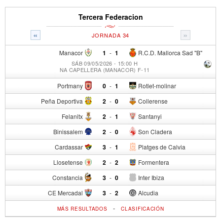
Tercera Federacion
«
»
JORNADA 34
Manacor
1
-
1
R.C.D. Mallorca Sad "B"
SÁB 09/05/2026 - 15:00 H
NA CAPELLERA (MANACOR) F-11
Portmany
0
-
1
Rotlet-molinar
Peña Deportiva
2
-
0
Collerense
Felanitx
2
-
1
Santanyi
Binissalem
2
-
0
Son Cladera
Cardassar
3
-
1
Platges de Calvia
Llosetense
2
-
2
Formentera
Constancia
3
-
0
Inter Ibiza
CE Mercadal
3
-
2
Alcudia
-
MÁS RESULTADOS
CLASIFICACIÓN