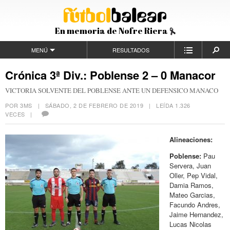
En memoria de Nofre Riera
MENÚ
RESULTADOS
Crónica 3ª Div.: Poblense 2 – 0 Manacor
VICTORIA SOLVENTE DEL POBLENSE ANTE UN DEFENSICO MANACO
POR 3MS |
SÁBADO, 2 DE FEBRERO DE 2019
| LEÍDA 1.326
VECES |
Alineaciones:
Poblense:
Pau
Servera, Juan
Oller, Pep Vidal,
Damia Ramos,
Mateo Garcias,
Facundo Andres,
Jaime Hernandez,
Lucas Nicolas