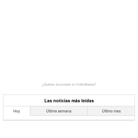
¿Quieres anunciarte en FutbolBalear?
Las noticias más leídas
Hoy
Última semana
Último mes