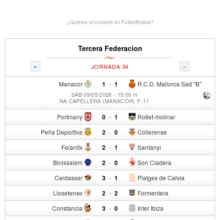
¿Quieres anunciarte en FutbolBalear?
Tercera Federacion
«
»
JORNADA 34
Manacor
1
-
1
R.C.D. Mallorca Sad "B"
SÁB 09/05/2026 - 15:00 H
NA CAPELLERA (MANACOR) F-11
Portmany
0
-
1
Rotlet-molinar
Peña Deportiva
2
-
0
Collerense
Felanitx
2
-
1
Santanyi
Binissalem
2
-
0
Son Cladera
Cardassar
3
-
1
Platges de Calvia
Llosetense
2
-
2
Formentera
Constancia
3
-
0
Inter Ibiza