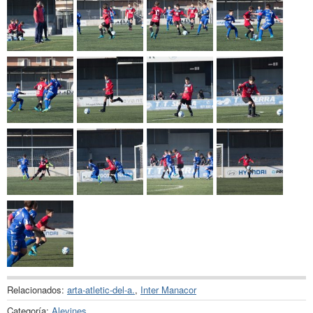
Relacionados:
arta-atletic-del-a.
,
Inter Manacor
Categoría:
Alevines