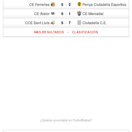
CE Ferreries
5
-
2
Penya Ciutadella Esportiva
CE Alaior
0
-
1
CE Mercadal
CCE Sant Lluis
5
-
7
Ciutadella C.E.
-
MÁS RESULTADOS
CLASIFICACIÓN
¿Quieres anunciarte en FutbolBalear?