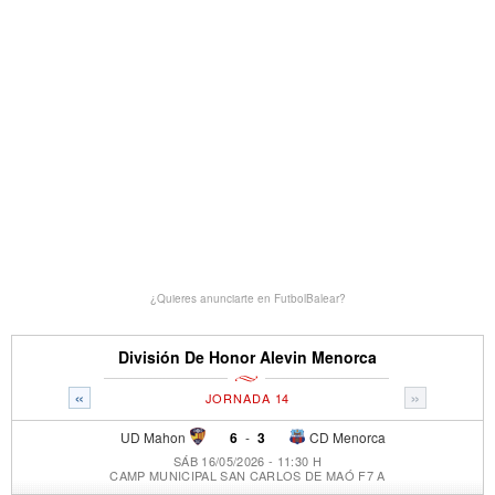
¿Quieres anunciarte en FutbolBalear?
División De Honor Alevin Menorca
«
»
JORNADA 14
UD Mahon
6
-
3
CD Menorca
SÁB 16/05/2026 - 11:30 H
CAMP MUNICIPAL SAN CARLOS DE MAÓ F7 A