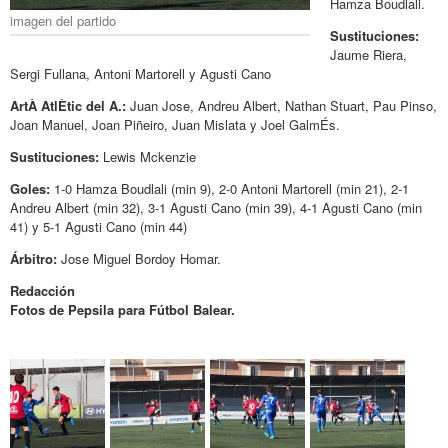
Hamza Boudlali.
imagen del partido
Sustituciones:
Jaume Riera,
Sergi Fullana, Antoni Martorell y Agusti Cano
ArtÀ AtlÈtic del A.:
Juan Jose, Andreu Albert, Nathan Stuart, Pau Pinso,
Joan Manuel, Joan Piñeiro, Juan Mislata y Joel GalmÉs.
Sustituciones:
Lewis Mckenzie
Goles:
1-0 Hamza Boudlali (min 9), 2-0 Antoni Martorell (min 21), 2-1
Andreu Albert (min 32), 3-1 Agusti Cano (min 39), 4-1 Agusti Cano (min
41) y 5-1 Agusti Cano (min 44)
Árbitro:
Jose Miguel Bordoy Homar.
Redacción
Fotos de Pepsila para Fútbol Balear.