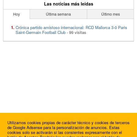
Las noticias más leídas
Hoy
Última semana
Último mes
Crónica partido amistoso internacional: RCD Mallorca 3-0 Paris
Saint-Germain Football Club
- 99 visitas
Utilizamos cookies propias de carácter técnico y cookies de terceros
de Google Adsense para la personalización de anuncios. Estas
cookies solo se activarán si las consientes expresamente con el