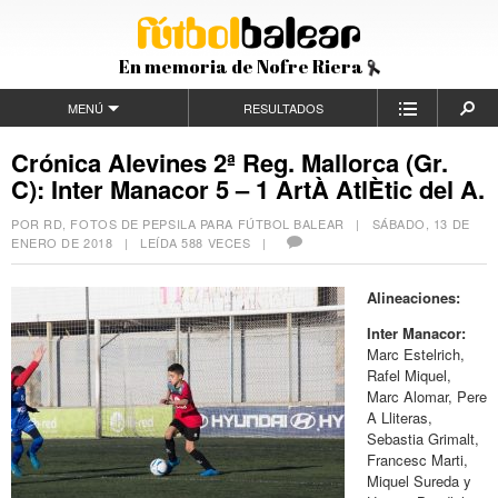
En memoria de Nofre Riera
MENÚ
RESULTADOS
Crónica Alevines 2ª Reg. Mallorca (Gr.
C): Inter Manacor 5 – 1 ArtÀ AtlÈtic del A.
POR RD, FOTOS DE PEPSILA PARA FÚTBOL BALEAR |
SÁBADO, 13 DE
ENERO DE 2018
| LEÍDA 588 VECES |
Alineaciones:
Inter Manacor:
Marc Estelrich,
Rafel Miquel,
Marc Alomar, Pere
A Lliteras,
Sebastia Grimalt,
Francesc Marti,
Miquel Sureda y