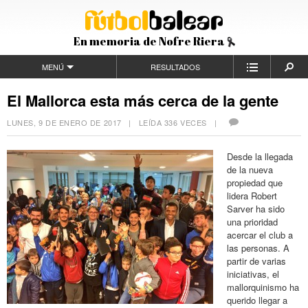
En memoria de Nofre Riera
MENÚ
RESULTADOS
El Mallorca esta más cerca de la gente
LUNES, 9 DE ENERO DE 2017
| LEÍDA 336 VECES |
Desde la llegada
de la nueva
propiedad que
lidera Robert
Sarver ha sido
una prioridad
acercar el club a
las personas. A
partir de varias
iniciativas, el
mallorquinismo ha
querido llegar a