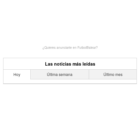
¿Quieres anunciarte en FutbolBalear?
Las noticias más leídas
Hoy
Última semana
Último mes