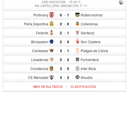
SÁB 09/05/2026 - 15:00 H
NA CAPELLERA (MANACOR) F-11
Portmany
0
-
1
Rotlet-molinar
Peña Deportiva
2
-
0
Collerense
Felanitx
2
-
1
Santanyi
Binissalem
2
-
0
Son Cladera
Cardassar
3
-
1
Platges de Calvia
Llosetense
2
-
2
Formentera
Constancia
3
-
0
Inter Ibiza
CE Mercadal
3
-
2
Alcudia
-
MÁS RESULTADOS
CLASIFICACIÓN