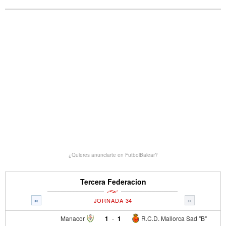
¿Quieres anunciarte en FutbolBalear?
Tercera Federacion
«
»
JORNADA 34
Manacor
1
-
1
R.C.D. Mallorca Sad "B"