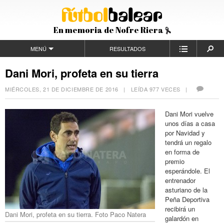
En memoria de Nofre Riera
MENÚ
RESULTADOS
Dani Mori, profeta en su tierra
MIÉRCOLES, 21 DE DICIEMBRE DE 2016
| LEÍDA 977 VECES |
Dani Mori vuelve
unos días a casa
por Navidad y
tendrá un regalo
en forma de
premio
esperándole. El
entrenador
asturiano de la
Peña Deportiva
recibirá un
Dani Mori, profeta en su tierra. Foto Paco Natera
galardón en