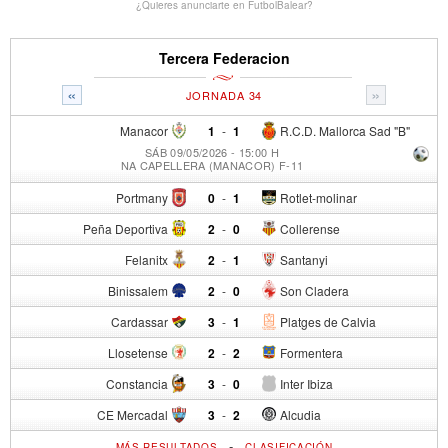
¿Quieres anunciarte en FutbolBalear?
Tercera Federacion
«
»
JORNADA 34
Manacor
1
-
1
R.C.D. Mallorca Sad "B"
SÁB 09/05/2026 - 15:00 H
NA CAPELLERA (MANACOR) F-11
Portmany
0
-
1
Rotlet-molinar
Peña Deportiva
2
-
0
Collerense
Felanitx
2
-
1
Santanyi
Binissalem
2
-
0
Son Cladera
Cardassar
3
-
1
Platges de Calvia
Llosetense
2
-
2
Formentera
Constancia
3
-
0
Inter Ibiza
CE Mercadal
3
-
2
Alcudia
-
MÁS RESULTADOS
CLASIFICACIÓN