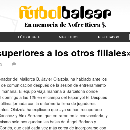
En memoria de Nofre Riera
FÚTBOL SALA
MÁS FÚTBOL
RESULTADOS
periores a los otros filiales
CES |
enador del Mallorca B, Javier Olaizola, ha hablado ante los
 de comunicación después de la sesión de entrenamiento
a mañana. El equipo viaja mañana a Barcelona donde
el domingo a las 12h en el campo del Espanyol B. Después
última jornada con la enfermería llena de jugadores
antes, Olaizola ha explicado que «ya se han recuperado
ánchez y Alex Serrano, que entraran en la convocatoria, y
mismo solo nos quedan las bajas de Ángel Rodado y
 Cortés, que está cada vez más cerca de incorporarse con