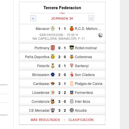
Tercera Federacion
«
»
JORNADA 34
Manacor
1
-
1
R.C.D. Mallorca Sad "B"
SÁB 09/05/2026 - 15:00 H
NA CAPELLERA (MANACOR) F-11
Portmany
0
-
1
Rotlet-molinar
Peña Deportiva
2
-
0
Collerense
Felanitx
2
-
1
Santanyi
Binissalem
2
-
0
Son Cladera
Cardassar
3
-
1
Platges de Calvia
Llosetense
2
-
2
Formentera
Constancia
3
-
0
Inter Ibiza
CE Mercadal
3
-
2
Alcudia
-
MÁS RESULTADOS
CLASIFICACIÓN