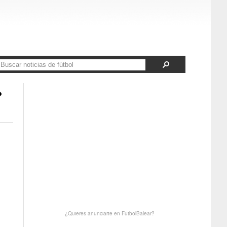
»
¿Quieres anunciarte en FutbolBalear?