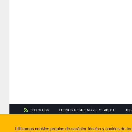
FEEDS RSS
LEENOS DESDE MÓVIL Y TABLET
RES
CONTACTA CON NOSOTROS
ACERCA DE NOSOTR
Utilizamos cookies propias de carácter técnico y cookies de t
Información de contacto
El equipo de FútbolBa