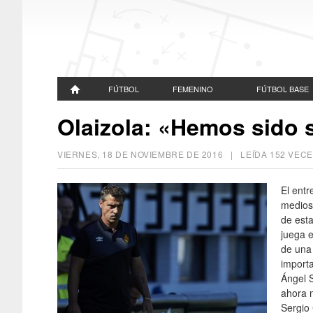
FÚTBOL
FEMENINO
FÚTBOL BASE
Olaizola: «Hemos sido su
VIERNES, 18 DE NOVIEMBRE DE 2016
| LEÍDA 152 VE
El entr
medios
de est
juega 
de una 
import
Ángel S
ahora 
Sergio