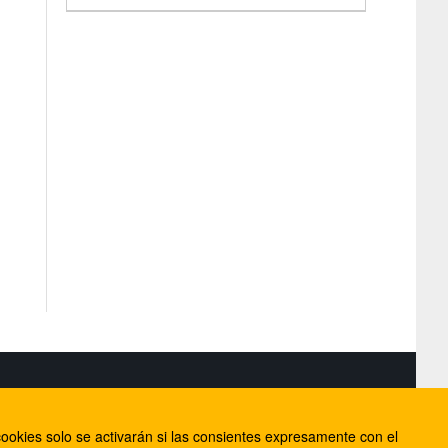
S
ookies solo se activarán si las consientes expresamente con el
lorca