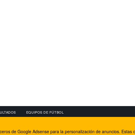
ULTADOS
EQUIPOS DE FÚTBOL
OS
CONECTA CON NOSOTROS
OTROS SERVICIO
erceros de Google Adsense para la personalización de anuncios. Estas c
lear
Facebook
Internet Rural Mal