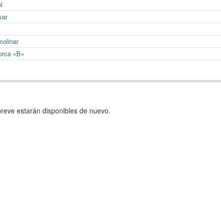
l
sar
molinar
orca «B»
reve estarán disponibles de nuevo.