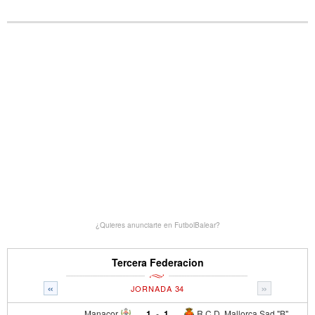
¿Quieres anunciarte en FutbolBalear?
Tercera Federacion
«
»
JORNADA 34
Manacor
1
-
1
R.C.D. Mallorca Sad "B"