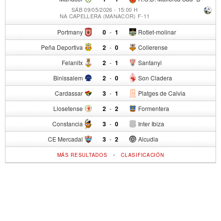
SÁB 09/05/2026 - 15:00 H
NA CAPELLERA (MANACOR) F-11
Portmany
0
-
1
Rotlet-molinar
Peña Deportiva
2
-
0
Collerense
Felanitx
2
-
1
Santanyi
Binissalem
2
-
0
Son Cladera
Cardassar
3
-
1
Platges de Calvia
Llosetense
2
-
2
Formentera
Constancia
3
-
0
Inter Ibiza
CE Mercadal
3
-
2
Alcudia
-
MÁS RESULTADOS
CLASIFICACIÓN