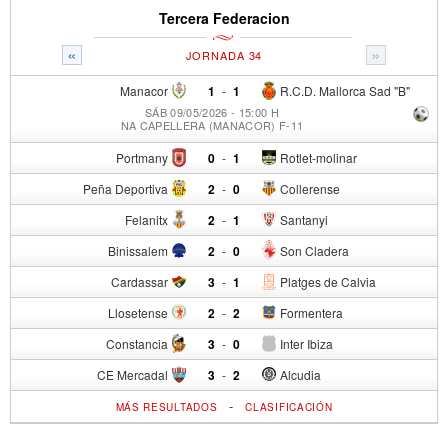
Tercera Federacion
«
»
JORNADA 34
Manacor
1
-
1
R.C.D. Mallorca Sad "B"
SÁB 09/05/2026 - 15:00 H
NA CAPELLERA (MANACOR) F-11
Portmany
0
-
1
Rotlet-molinar
Peña Deportiva
2
-
0
Collerense
Felanitx
2
-
1
Santanyi
Binissalem
2
-
0
Son Cladera
Cardassar
3
-
1
Platges de Calvia
Llosetense
2
-
2
Formentera
Constancia
3
-
0
Inter Ibiza
CE Mercadal
3
-
2
Alcudia
-
MÁS RESULTADOS
CLASIFICACIÓN