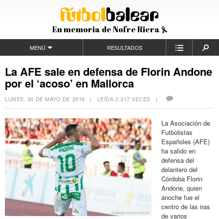
En memoria de Nofre Riera
MENÚ
RESULTADOS
La AFE sale en defensa de Florin Andone
por el ‘acoso’ en Mallorca
LUNES, 30 DE MAYO DE 2016
| LEÍDA 2.317 VECES |
La Asociación de
Futbolistas
Españoles (AFE)
ha salido en
defensa del
delantero del
Córdoba Florin
Andone, quien
anoche fue el
centro de las iras
de varios