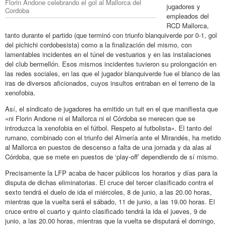
Florin Andone celebrando el gol al Mallorca del
jugadores y
Cordoba
empleados del
RCD Mallorca,
tanto durante el partido (que terminó con triunfo blanquiverde por 0-1, gol
del pichichi cordobesista) como a la finalización del mismo, con
lamentables incidentes en el túnel de vestuarios y en las instalaciones
del club bermellón. Esos mismos incidentes tuvieron su prolongación en
las redes sociales, en las que el jugador blanquiverde fue el blanco de las
iras de diversos aficionados, cuyos insultos entraban en el terreno de la
xenofobia.
Así, el sindicato de jugadores ha emitido un tuit en el que manifiesta que
«ni Florin Andone ni el Mallorca ni el Córdoba se merecen que se
introduzca la xenofobia en el fútbol. Respeto al futbolista». El tanto del
rumano, combinado con el triunfo del Almería ante el Mirandés, ha metido
al Mallorca en puestos de descenso a falta de una jornada y da alas al
Córdoba, que se mete en puestos de ‘play-off’ dependiendo de sí mismo.
Precisamente la LFP acaba de hacer públicos los horarios y días para la
disputa de dichas eliminatorias. El cruce del tercer clasificado contra el
sexto tendrá el duelo de ida el miércoles, 8 de junio, a las 20.00 horas,
mientras que la vuelta será el sábado, 11 de junio, a las 19.00 horas. El
cruce entre el cuarto y quinto clasificado tendrá la ida el jueves, 9 de
junio, a las 20.00 horas, mientras que la vuelta se disputará el domingo,