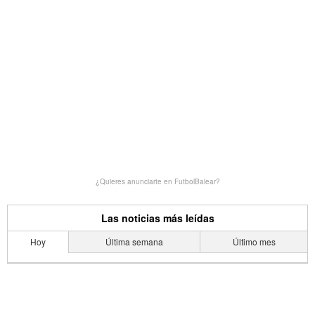
¿Quieres anunciarte en FutbolBalear?
Las noticias más leídas
Hoy
Última semana
Último mes