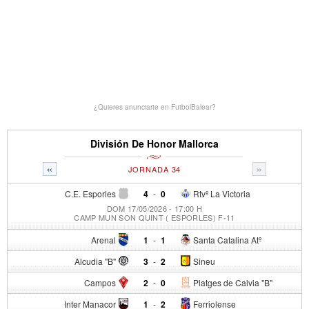
¿Quieres anunciarte en FutbolBalear?
División De Honor Mallorca
«
»
JORNADA 34
C.E. Esporles
4
-
0
Rtvº La Victoria
DOM 17/05/2026 - 17:00 H
CAMP MUN SON QUINT ( ESPORLES) F-11
Arenal
1
-
1
Santa Catalina Atº
Alcudia "B"
3
-
2
Sineu
Campos
2
-
0
Platges de Calvia "B"
Inter Manacor
1
-
2
Ferriolense