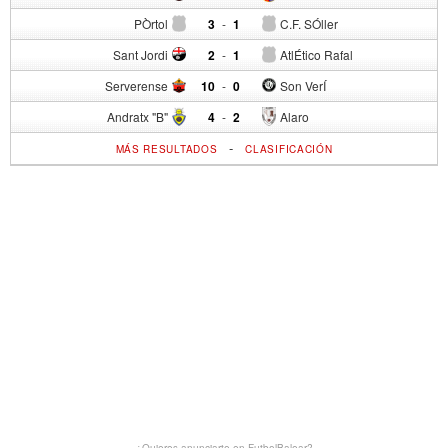
PÒrtol
3
-
1
C.F. SÓller
Sant Jordi
2
-
1
AtlÉtico Rafal
Serverense
10
-
0
Son VerÍ
Andratx "B"
4
-
2
Alaro
-
MÁS RESULTADOS
CLASIFICACIÓN
¿Quieres anunciarte en FutbolBalear?