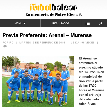
En memoria de Nofre Riera
MENÚ
RESULTADOS
Previa Preferente: Arenal – Murense
POR RD |
MARTES, 9 DE FEBRERO DE 2016
| LEÍDA 198 VECES |
El Arenal se
enfrentará el
próximo sábado
día 13/02/2016 en
el municipal de
Son Verí a partir
de las 17:30
horas al Murense
con el arbitraje
del colegiado
Adán Rivas