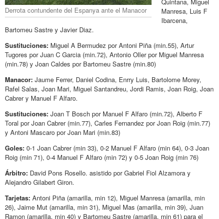
Quintana, Miguel
Derrota contundente del Espanya ante el Manacor
Manresa, Luis F
Ibarcena,
Bartomeu Sastre y Javier Diaz.
Sustituciones:
Miguel A Bermudez por Antoni Piña (min.55), Artur
Tugores por Juan C Garcia (min.72), Antonio Oller por Miguel Manresa
(min.78) y Joan Caldes por Bartomeu Sastre (min.80)
Manacor:
Jaume Ferrer, Daniel Codina, Enrry Luis, Bartolome Morey,
Rafel Salas, Joan Mari, Miguel Santandreu, Jordi Ramis, Joan Roig, Joan
Cabrer y Manuel F Alfaro.
Sustituciones:
Joan T Bosch por Manuel F Alfaro (min.72), Alberto F
Toral por Joan Cabrer (min.77), Carles Fernandez por Joan Roig (min.77)
y Antoni Mascaro por Joan Mari (min.83)
Goles:
0-1 Joan Cabrer (min 33), 0-2 Manuel F Alfaro (min 64), 0-3 Joan
Roig (min 71), 0-4 Manuel F Alfaro (min 72) y 0-5 Joan Roig (min 76)
Árbitro:
David Pons Rosello. asistido por Gabriel Fiol Alzamora y
Alejandro Gilabert Giron.
Tarjetas:
Antoni Piña (amarilla, min 12), Miguel Manresa (amarilla, min
26), Jaime Mut (amarilla, min 31), Miguel Mas (amarilla, min 39), Juan
Ramon (amarilla, min 40) y Bartomeu Sastre (amarilla, min 61) para el