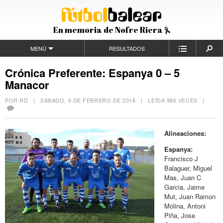
En memoria de Nofre Riera
MENÚ
RESULTADOS
Crónica Preferente: Espanya 0 – 5
Manacor
POR RD |
SÁBADO, 6 DE FEBRERO DE 2016
| LEÍDA 986 VECES |
Alineaciones:
Espanya:
Francisco J
Balaguer, Miguel
Mas, Juan C
Garcia, Jaime
Mut, Juan Ramon
Molina, Antoni
Piña, Jose