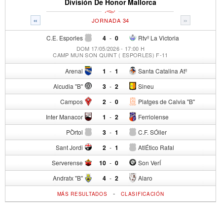
División De Honor Mallorca
«
»
JORNADA 34
C.E. Esporles
4
-
0
Rtvº La Victoria
DOM 17/05/2026 - 17:00 H
CAMP MUN SON QUINT ( ESPORLES) F-11
Arenal
1
-
1
Santa Catalina Atº
Alcudia "B"
3
-
2
Sineu
Campos
2
-
0
Platges de Calvia "B"
Inter Manacor
1
-
2
Ferriolense
PÒrtol
3
-
1
C.F. SÓller
Sant Jordi
2
-
1
AtlÉtico Rafal
Serverense
10
-
0
Son VerÍ
Andratx "B"
4
-
2
Alaro
-
MÁS RESULTADOS
CLASIFICACIÓN