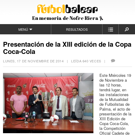
En memoria de Nofre Riera
MENÚ
RESULTADOS
Presentación de la XIII edición de la Copa
Coca-Cola
LUNES, 17 DE NOVIEMBRE DE 2014
| LEÍDA 640 VECES |
Este Miércoles 19
de Noviembre a
las 12 horas,
tendrá lugar, en
las instalaciones
de la Mutualidad
de Futbolistas de
Palma, el acto de
presentación de la
XIII Edición de
Copa Coca-Cola,
la Competición
Oficial Cadete de