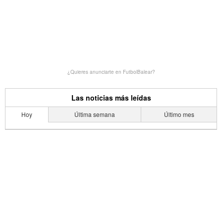
¿Quieres anunciarte en FutbolBalear?
Las noticias más leídas
Hoy
Última semana
Último mes