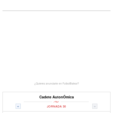
¿Quieres anunciarte en FutbolBalear?
Cadete AutonÓmica
«
»
JORNADA 30