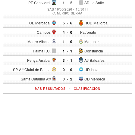
PE Sant Jordi
1
-
2
SD La Salle
SÁB 16/05/2026 - 15:30 H
C. M. KIKO SERRA
CE Mercadal
6
-
6
RCD Mallorca
Campos
4
-
0
Patronato
Madre Alberta
1
-
0
Manacor
Palma F.C.
1
-
1
Constancia
Penya Arrabal
3
-
1
Atº Baleares
SP. Atº Ciutat de Palma
0
-
0
UD Ibiza
Santa Catalina Atº
0
-
2
CD Menorca
-
MÁS RESULTADOS
CLASIFICACIÓN