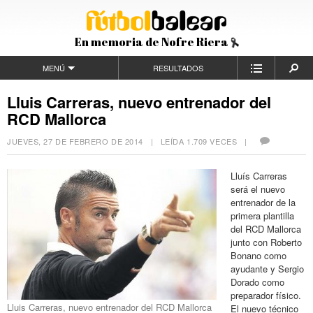
En memoria de Nofre Riera
MENÚ
RESULTADOS
Lluis Carreras, nuevo entrenador del
RCD Mallorca
JUEVES, 27 DE FEBRERO DE 2014
| LEÍDA 1.709 VECES |
Lluís Carreras
será el nuevo
entrenador de la
primera plantilla
del RCD Mallorca
junto con Roberto
Bonano como
ayudante y Sergio
Dorado como
preparador físico.
Lluis Carreras, nuevo entrenador del RCD Mallorca
El nuevo técnico