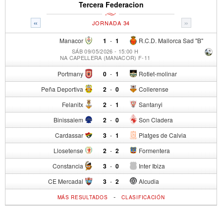
Tercera Federacion
«
»
JORNADA 34
Manacor
1
-
1
R.C.D. Mallorca Sad "B"
SÁB 09/05/2026 - 15:00 H
NA CAPELLERA (MANACOR) F-11
Portmany
0
-
1
Rotlet-molinar
Peña Deportiva
2
-
0
Collerense
Felanitx
2
-
1
Santanyi
Binissalem
2
-
0
Son Cladera
Cardassar
3
-
1
Platges de Calvia
Llosetense
2
-
2
Formentera
Constancia
3
-
0
Inter Ibiza
CE Mercadal
3
-
2
Alcudia
-
MÁS RESULTADOS
CLASIFICACIÓN