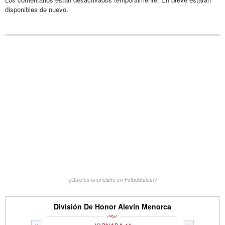
disponibles de nuevo.
¿Quieres anunciarte en FutbolBalear?
División De Honor Alevin Menorca
«
»
JORNADA 14