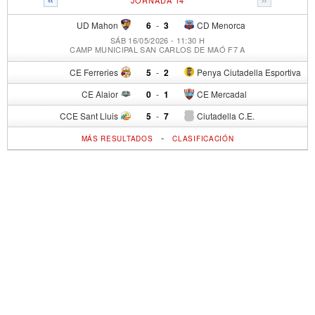
UD Mahon
6
-
3
CD Menorca
SÁB 16/05/2026 - 11:30 H
CAMP MUNICIPAL SAN CARLOS DE MAÓ F7 A
CE Ferreries
5
-
2
Penya Ciutadella Esportiva
CE Alaior
0
-
1
CE Mercadal
CCE Sant Lluis
5
-
7
Ciutadella C.E.
-
MÁS RESULTADOS
CLASIFICACIÓN