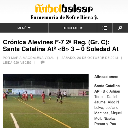
En memoria de Nofre Riera
MENÚ
RESULTADOS
Crónica Alevines F-7 2ª Reg. (Gr. C):
Santa Catalina Atº «B» 3 – 0 Soledad At
POR MARÍA MAGDALENA VIDAL |
SÁBADO, 26 DE OCTUBRE DE 2013
|
LEÍDA 529 VECES |
Alineaciones:
Santa Catalina
Atº «B»:
Adrian
Torres, Daniel
Jaume, Aldo N
Leiva, Luciano
Martinez, Miquel
Moll, Nicolas
Pomar y Pau