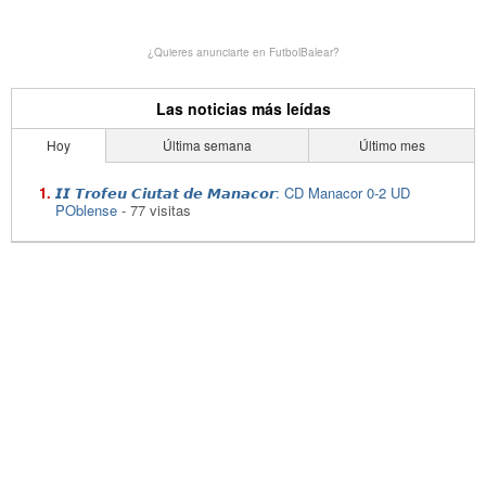
¿Quieres anunciarte en FutbolBalear?
Las noticias más leídas
Hoy
Última semana
Último mes
𝙄𝙄 𝙏𝙧𝙤𝙛𝙚𝙪 𝘾𝙞𝙪𝙩𝙖𝙩 𝙙𝙚 𝙈𝙖𝙣𝙖𝙘𝙤𝙧: CD Manacor 0-2 UD
POblense
- 77 visitas