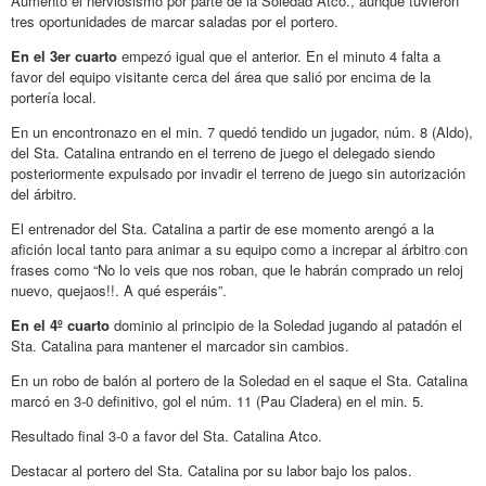
Aumentó el nerviosismo por parte de la Soledad Atco., aunque tuvieron
tres oportunidades de marcar saladas por el portero.
En el 3er cuarto
empezó igual que el anterior. En el minuto 4 falta a
favor del equipo visitante cerca del área que salió por encima de la
portería local.
En un encontronazo en el min. 7 quedó tendido un jugador, núm. 8 (Aldo),
del Sta. Catalina entrando en el terreno de juego el delegado siendo
posteriormente expulsado por invadir el terreno de juego sin autorización
del árbitro.
El entrenador del Sta. Catalina a partir de ese momento arengó a la
afición local tanto para animar a su equipo como a increpar al árbitro con
frases como “No lo veis que nos roban, que le habrán comprado un reloj
nuevo, quejaos!!. A qué esperáis”.
En el 4º cuarto
dominio al principio de la Soledad jugando al patadón el
Sta. Catalina para mantener el marcador sin cambios.
En un robo de balón al portero de la Soledad en el saque el Sta. Catalina
marcó en 3-0 definitivo, gol el núm. 11 (Pau Cladera) en el min. 5.
Resultado final 3-0 a favor del Sta. Catalina Atco.
Destacar al portero del Sta. Catalina por su labor bajo los palos.