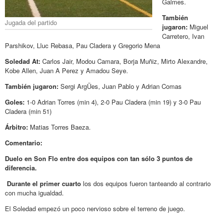
Galmes.
También
Jugada del partido
jugaron:
Miguel
Carretero, Ivan
Parshikov, Lluc Rebasa, Pau Cladera y Gregorio Mena
Soledad At:
Carlos Jair, Modou Camara, Borja Muñiz, Mirto Alexandre,
Kobe Allen, Juan A Perez y Amadou Seye.
También jugaron:
Sergi ArgÜes, Juan Pablo y Adrian Comas
Goles:
1-0 Adrian Torres (min 4), 2-0 Pau Cladera (min 19) y 3-0 Pau
Cladera (min 51)
Árbitro:
Matias Torres Baeza.
Comentario:
Duelo en Son Flo entre dos equipos con tan sólo 3 puntos de
diferencia.
Durante el primer cuarto
los dos equipos fueron tanteando al contrario
con mucha igualdad.
El Soledad empezó un poco nervioso sobre el terreno de juego.