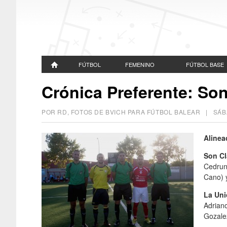
FÚTBOL
FEMENINO
FÚTBOL BASE
Crónica Preferente: Son
POR RD, FOTOS DE BVICH PARA FÚTBOL BALEAR |
SÁB
Alinea
Son Cl
Cedrun
Cano) 
La Uni
Adriano
Gozalez