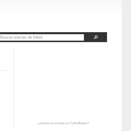
¿Quieres anunciarte en FutbolBalear?