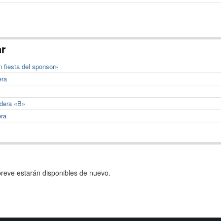
ar
n fiesta del sponsor»
era
adera «B»
era
reve estarán disponibles de nuevo.