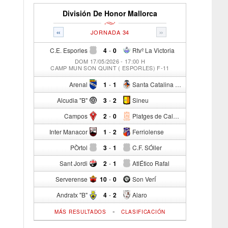
División De Honor Mallorca
«
»
JORNADA 34
C.E. Esporles
4
-
0
Rtvº La Victoria
DOM 17/05/2026 - 17:00 H
CAMP MUN SON QUINT ( ESPORLES) F-11
Arenal
1
-
1
Santa Catalina Atº
Alcudia "B"
3
-
2
Sineu
Campos
2
-
0
Platges de Calvia "B"
Inter Manacor
1
-
2
Ferriolense
PÒrtol
3
-
1
C.F. SÓller
Sant Jordi
2
-
1
AtlÉtico Rafal
Serverense
10
-
0
Son VerÍ
Andratx "B"
4
-
2
Alaro
-
MÁS RESULTADOS
CLASIFICACIÓN