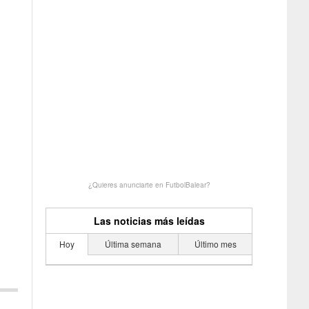
¿Quieres anunciarte en FutbolBalear?
Las noticias más leídas
Hoy
Última semana
Último mes