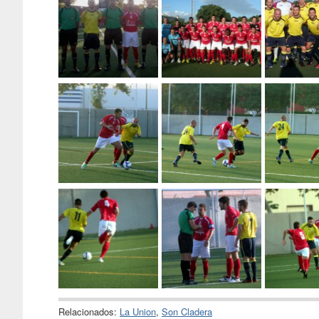
Relacionados:
La Union
,
Son Cladera