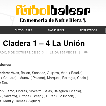
En memoria de Nofre Riera
FÚTBOL SALA
MÁS FÚTBOL
RESULTADOS
 Cladera 1 – 4 La Unión
ADO, 5 DE OCTUBRE DE 2013
| LEÍDA 855 VECES |
ciones:
adera:
Vives, Bailen, Sanchez, Guijarro, Vidal ( Botella),
 ( Camara), Muñoz ( Palomo), Marquez, Ferragut, Chele (
y Diez.
on:
Jame, Lliteras, Silvestre, Salas, Balaguer( Chanla),
 ( Navarro), Ortega ( Crespi) , Duran ( Belinchon) ,
, Marti y Llamas ( Siquier) .