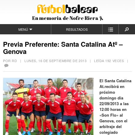
En memoria de Nofre Riera
MENÚ
RESULTADOS
Previa Preferente: Santa Catalina Atº –
Genova
POR RD |
LUNES, 16 DE SEPTIEMBRE DE 2013
| LEÍDA 192 VECES |
El Santa Catalina
At.recibirá en
próximo
domingo día
22/09/2013 a las
12:00 horas en
«Son Flo» al
Genova, con el
arbitraje del
colegiado