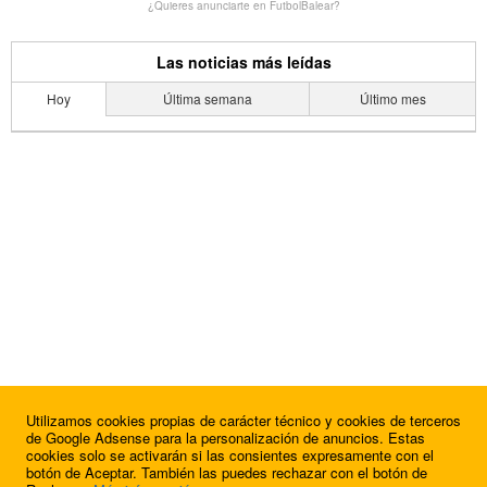
¿Quieres anunciarte en FutbolBalear?
Las noticias más leídas
Hoy
Última semana
Último mes
Utilizamos cookies propias de carácter técnico y cookies de terceros
de Google Adsense para la personalización de anuncios. Estas
cookies solo se activarán si las consientes expresamente con el
botón de Aceptar. También las puedes rechazar con el botón de