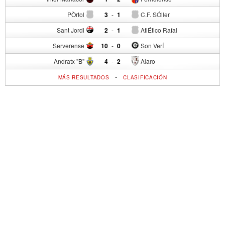
PÒrtol
3
-
1
C.F. SÓller
Sant Jordi
2
-
1
AtlÉtico Rafal
Serverense
10
-
0
Son VerÍ
Andratx "B"
4
-
2
Alaro
-
MÁS RESULTADOS
CLASIFICACIÓN