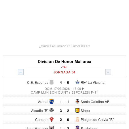
¿Quieres anunciarte en FutbolBalear?
División De Honor Mallorca
«
»
JORNADA 34
C.E. Esporles
4
-
0
Rtvº La Victoria
DOM 17/05/2026 - 17:00 H
CAMP MUN SON QUINT ( ESPORLES) F-11
Arenal
1
-
1
Santa Catalina Atº
Alcudia "B"
3
-
2
Sineu
Campos
2
-
0
Platges de Calvia "B"
Inter Manacor
1
-
2
Ferriolense