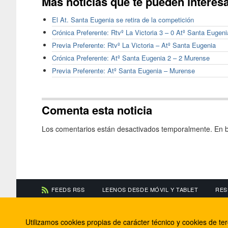
Más noticias que te pueden interes
El At. Santa Eugenia se retira de la competición
Crónica Preferente: Rtvº La Victoria 3 – 0 Atº Santa Eugeni
Previa Preferente: Rtvº La Victoria – Atº Santa Eugenia
Crónica Preferente: Atº Santa Eugenia 2 – 2 Murense
Previa Preferente: Atº Santa Eugenia – Murense
Comenta esta noticia
Los comentarios están desactivados temporalmente. En b
FEEDS RSS
LEENOS DESDE MÓVIL Y TABLET
RES
CONTACTA CON NOSOTROS
ACERCA DE NOSOTR
Utilizamos cookies propias de carácter técnico y cookies de t
Información de contacto
El equipo de FútbolBa