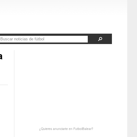
a
¿Quieres anunciarte en FutbolBalear?