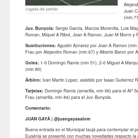
Alejand
Jugada del partido
Juan Ca
(min.7
Juv. Bunyola:
Sergio Garcia, Marcos Morenilla, Luis Ma
Roman, Miquel A Ribot, Joan A Ramon, Juan M Morro y F
Sustituciones:
Agustin Aznarez por Joan A Ramon (min.5
Frau por Alejandro Roman (min.67) y Alberto Baron por Ad
Goles:
1-0 Domingo Ramis (min 51), 2-0 Miguel A Marqu
(min 80)
Árbitro:
Ivan Martin Lopez. asistido por Isaac Gutierrez
Tarjetas:
Domingo Ramis (amarilla, min 66) para el Atº S
Frau (amarilla, min 84) para el Juv. Bunyola.
Comentario:
JUAN GAYÁ | @juangayasalom
Buena entrada en el Municipal taujá para contemplar el pr
Eugénia se presentó con muchas novedades respecto la pr