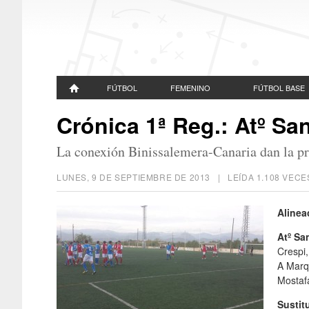
FÚTBOL
FEMENINO
FÚTBOL BASE
Crónica 1ª Reg.: Atº Sa
La conexión Binissalemera-Canaria dan la pr
LUNES, 9 DE SEPTIEMBRE DE 2013
| LEÍDA 1.108 VE
Alinea
Atº Sa
Crespi
A Marqu
Mostaf
Sustit