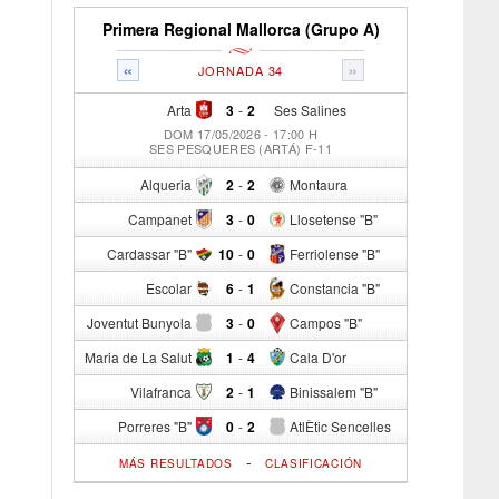
Primera Regional Mallorca (Grupo A)
«
»
JORNADA 34
Arta
3
-
2
Ses Salines
DOM 17/05/2026 - 17:00 H
SES PESQUERES (ARTÁ) F-11
Alqueria
2
-
2
Montaura
Campanet
3
-
0
Llosetense "B"
Cardassar "B"
10
-
0
Ferriolense "B"
Escolar
6
-
1
Constancia "B"
Joventut Bunyola
3
-
0
Campos "B"
Maria de La Salut
1
-
4
Cala D'or
Vilafranca
2
-
1
Binissalem "B"
Porreres "B"
0
-
2
AtlÈtic Sencelles
-
MÁS RESULTADOS
CLASIFICACIÓN