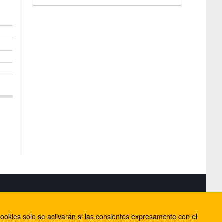
S
ookies solo se activarán si las consientes expresamente con el
lorca