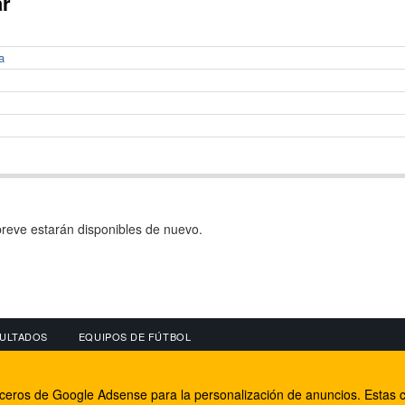
ar
a
reve estarán disponibles de nuevo.
ULTADOS
EQUIPOS DE FÚTBOL
OS
CONECTA CON NOSOTROS
OTROS SERVICIO
erceros de Google Adsense para la personalización de anuncios. Estas c
lear
Facebook
Internet Rural Mal