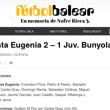
En memoria de Nofre Riera
FÚTBOL SALA
MÁS FÚTBOL
RESULTADOS
nta Eugenia 2 – 1 Juv. Bunyol
imera victoria
CES |
ciones:
nta Eugenia:
Francisco Pons, Pedro A Pastor, Salvador
, Carles Grau, Domingo Ramis, Sebastian Ordinas, Miguel
ez, Jaume Garcias, Juan Castillo, Gaspar Villalonga y
a Jama.
uciones:
Guillem M Pou por Carles Grau (min.59),