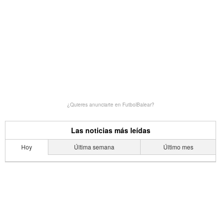
¿Quieres anunciarte en FutbolBalear?
Las noticias más leídas
Hoy
Última semana
Último mes