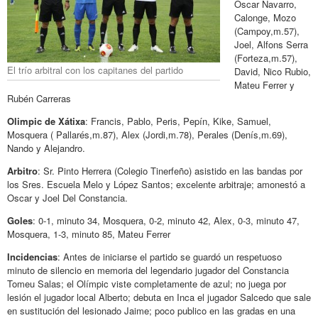
Oscar Navarro,
Calonge, Mozo
(Campoy,m.57),
Joel, Alfons Serra
(Forteza,m.57),
El trío arbitral con los capitanes del partido
David, Nico Rubio,
Mateu Ferrer y
Rubén Carreras
Olimpic de Xátixa
: Francis, Pablo, Peris, Pepín, Kike, Samuel,
Mosquera ( Pallarés,m.87), Alex (Jordi,m.78), Perales (Denís,m.69),
Nando y Alejandro.
Arbitro
: Sr. Pinto Herrera (Colegio Tinerfeño) asistido en las bandas por
los Sres. Escuela Melo y López Santos; excelente arbitraje; amonestó a
Oscar y Joel Del Constancia.
Goles
: 0-1, minuto 34, Mosquera, 0-2, minuto 42, Alex, 0-3, minuto 47,
Mosquera, 1-3, minuto 85, Mateu Ferrer
Incidencias
: Antes de iniciarse el partido se guardó un respetuoso
minuto de silencio en memoria del legendario jugador del Constancia
Tomeu Salas; el Olímpic viste completamente de azul; no juega por
lesión el jugador local Alberto; debuta en Inca el jugador Salcedo que sale
en sustitución del lesionado Jaime; poco publico en las gradas en una