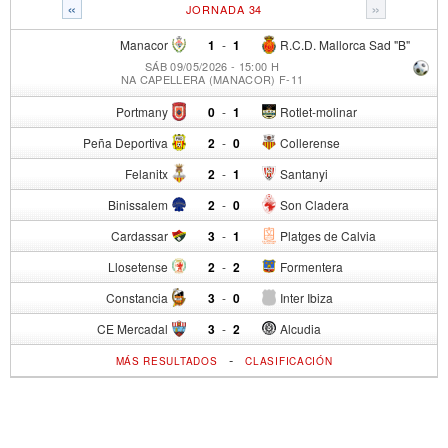
«
»
JORNADA 34
Manacor
1
-
1
R.C.D. Mallorca Sad "B"
SÁB 09/05/2026 - 15:00 H
NA CAPELLERA (MANACOR) F-11
Portmany
0
-
1
Rotlet-molinar
Peña Deportiva
2
-
0
Collerense
Felanitx
2
-
1
Santanyi
Binissalem
2
-
0
Son Cladera
Cardassar
3
-
1
Platges de Calvia
Llosetense
2
-
2
Formentera
Constancia
3
-
0
Inter Ibiza
CE Mercadal
3
-
2
Alcudia
-
MÁS RESULTADOS
CLASIFICACIÓN