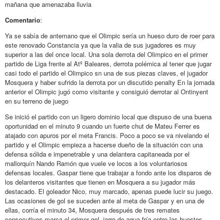
mañana que amenazaba lluvia
Comentario
:
Ya se sabía de antemano que el Olimpic sería un hueso duro de roer para
este renovado Constancia ya que la valia de sus jugadores es muy
superior a las del once local. Una sola derrota del Olimpico en el primer
partido de Liga frente al Atº Baleares, derrota polémica al tener que jugar
casi todo el partido el Olimpico sn una de sus piezas claves, el jugador
Mosquera y haber sufrido la derrota por un discutido penalty En la jornada
anterior el Olimpic jugó como visitante y consiguió derrotar al Ontinyent
en su terreno de juego
Se inició el partido con un ligero dominio local que dispuso de una buena
oportunidad en el minuto 9 cuando un fuerte chut de Mateu Ferrer es
atajado con apuros por el meta Francis. Poco a poco se va nivelando el
partido y el Olimpic empieza a hacerse dueño de la situación con una
defensa sólida e impenetrable y una delantera capitaneada por el
mallorquín Nando Ramón que vuele ve locos a los voluntariosos
defensas locales. Gaspar tiene que trabajar a fondo ante los disparos de
los delanteros visitantes que tienen en Mosquera a su jugador más
destacado. El goleador Nico, muy marcado, apenas puede lucir su juego.
Las ocasiones de gol se suceden ante al meta de Gaspar y en una de
ellas, corría el minuto 34, Mosquera después de tres remates
consecutivos marca el primer gol. jarro de agua fría entre las huestes