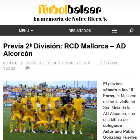
En memoria de Nofre Riera
MENÚ
RESULTADOS
Previa 2ª División: RCD Mallorca – AD
Alcorcón
POR RD |
VIERNES, 6 DE SEPTIEMBRE DE 2013
| LEÍDA 983
VECES |
El próximo
sábado a las 18
horas,
el Mallorca
recibe la visita en
Son Moix de la
AD Alcorcón, con
el arbitraje del
colegiado
Asturiano Pablo
Gonzalez Fuertes