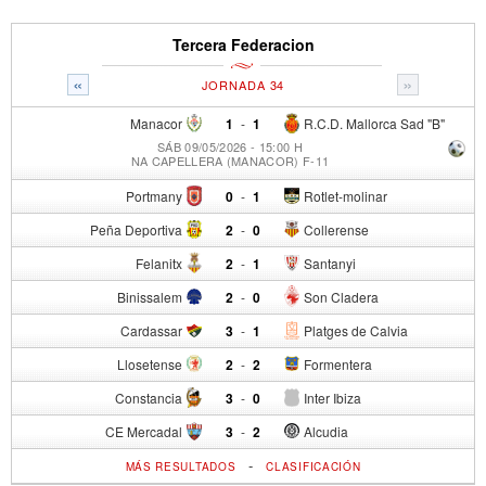
Tercera Federacion
«
»
JORNADA 34
Manacor
1
-
1
R.C.D. Mallorca Sad "B"
SÁB 09/05/2026 - 15:00 H
NA CAPELLERA (MANACOR) F-11
Portmany
0
-
1
Rotlet-molinar
Peña Deportiva
2
-
0
Collerense
Felanitx
2
-
1
Santanyi
Binissalem
2
-
0
Son Cladera
Cardassar
3
-
1
Platges de Calvia
Llosetense
2
-
2
Formentera
Constancia
3
-
0
Inter Ibiza
CE Mercadal
3
-
2
Alcudia
-
MÁS RESULTADOS
CLASIFICACIÓN