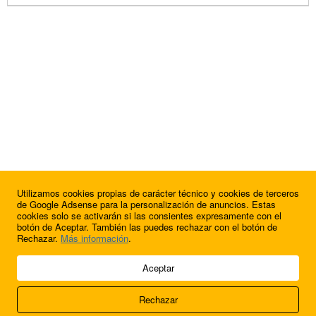
Utilizamos cookies propias de carácter técnico y cookies de terceros
de Google Adsense para la personalización de anuncios. Estas
cookies solo se activarán si las consientes expresamente con el
botón de Aceptar. También las puedes rechazar con el botón de
Rechazar.
Más información
.
© 2009 - 2026 Soluciones Corporativas IP, SL.
Aceptar
Todos los derechos reservados.
Rechazar
Aviso legal
Cookies
Acerca de nosotros
Contacto
Anúnciate en
FútbolBalear