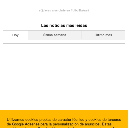
¿Quieres anunciarte en FutbolBalear?
Las noticias más leídas
Hoy
Última semana
Último mes
Utilizamos cookies propias de carácter técnico y cookies de terceros
de Google Adsense para la personalización de anuncios. Estas