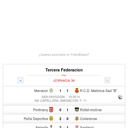
¿Quieres anunciarte en FutbolBalear?
Tercera Federacion
«
»
JORNADA 34
Manacor
1
-
1
R.C.D. Mallorca Sad "B"
SÁB 09/05/2026 - 15:00 H
NA CAPELLERA (MANACOR) F-11
Portmany
0
-
1
Rotlet-molinar
Peña Deportiva
2
-
0
Collerense
Felanitx
2
-
1
Santanyi