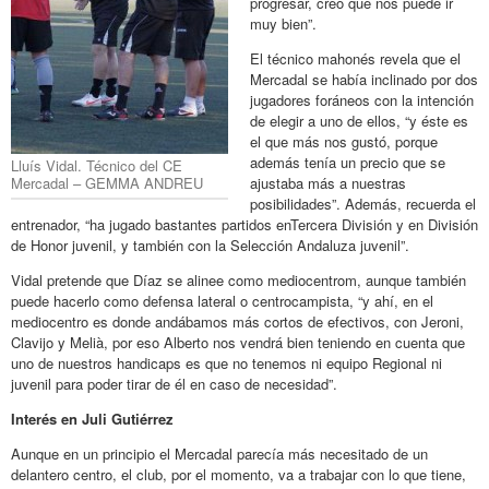
progresar, creo que nos puede ir
muy bien”.
El técnico mahonés revela que el
Mercadal se había inclinado por dos
jugadores foráneos con la intención
de elegir a uno de ellos, “y éste es
el que más nos gustó, porque
además tenía un precio que se
Lluís Vidal. Técnico del CE
Mercadal – GEMMA ANDREU
ajustaba más a nuestras
posibilidades”. Además, recuerda el
entrenador, “ha jugado bastantes partidos enTercera División y en División
de Honor juvenil, y también con la Selección Andaluza juvenil”.
Vidal pretende que Díaz se alinee como mediocentrom, aunque también
puede hacerlo como defensa lateral o centrocampista, “y ahí, en el
mediocentro es donde andábamos más cortos de efectivos, con Jeroni,
Clavijo y Melià, por eso Alberto nos vendrá bien teniendo en cuenta que
uno de nuestros handicaps es que no tenemos ni equipo Regional ni
juvenil para poder tirar de él en caso de necesidad”.
Interés en Juli Gutiérrez
Aunque en un principio el Mercadal parecía más necesitado de un
delantero centro, el club, por el momento, va a trabajar con lo que tiene,