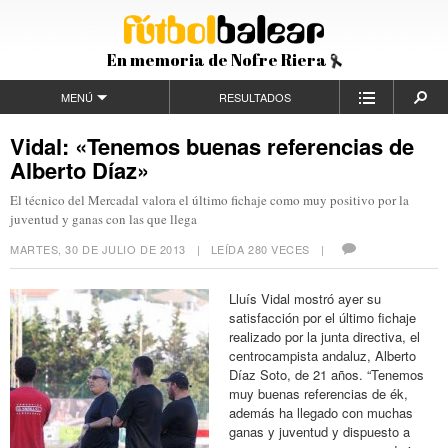
En memoria de Nofre Riera
MENÚ
RESULTADOS
Vidal: «Tenemos buenas referencias de
Alberto Díaz»
El técnico del Mercadal valora el último fichaje como muy positivo por la
juventud y ganas con las que llega
MARTES, 30 DE JULIO DE 2013
| LEÍDA 280 VECES |
Lluís Vidal mostró ayer su
satisfacción por el último fichaje
realizado por la junta directiva, el
centrocampista andaluz, Alberto
Díaz Soto, de 21 años. “Tenemos
muy buenas referencias de ék,
además ha llegado con muchas
ganas y juventud y dispuesto a