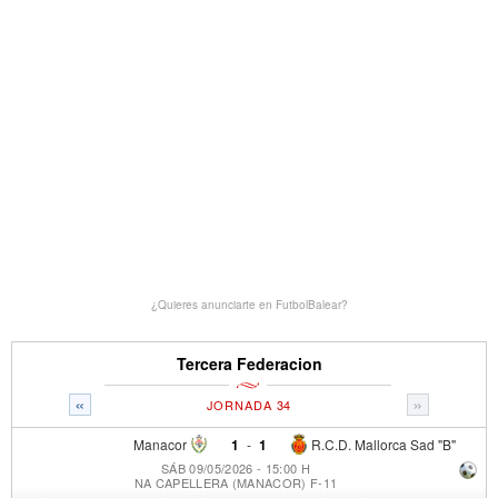
¿Quieres anunciarte en FutbolBalear?
Tercera Federacion
«
»
JORNADA 34
Manacor
1
-
1
R.C.D. Mallorca Sad "B"
SÁB 09/05/2026 - 15:00 H
NA CAPELLERA (MANACOR) F-11