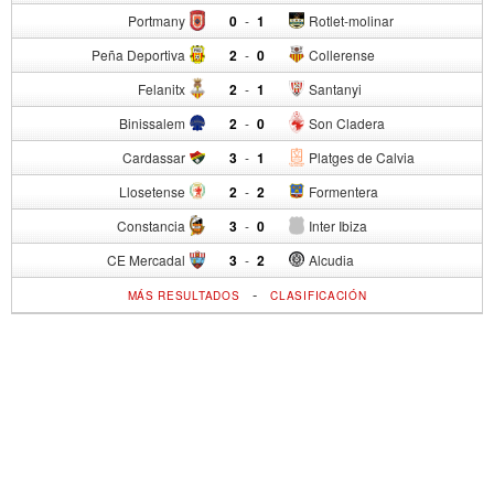
Portmany
0
-
1
Rotlet-molinar
Peña Deportiva
2
-
0
Collerense
Felanitx
2
-
1
Santanyi
Binissalem
2
-
0
Son Cladera
Cardassar
3
-
1
Platges de Calvia
Llosetense
2
-
2
Formentera
Constancia
3
-
0
Inter Ibiza
CE Mercadal
3
-
2
Alcudia
-
MÁS RESULTADOS
CLASIFICACIÓN