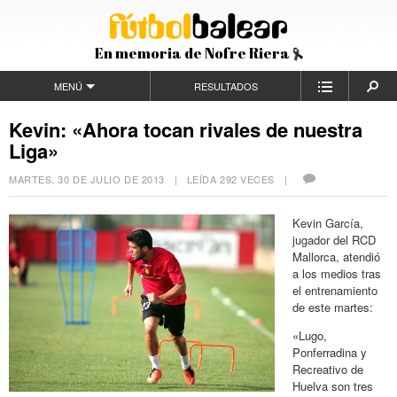
En memoria de Nofre Riera
MENÚ
RESULTADOS
Kevin: «Ahora tocan rivales de nuestra
Liga»
MARTES, 30 DE JULIO DE 2013
| LEÍDA 292 VECES |
Kevin García,
jugador del RCD
Mallorca, atendió
a los medios tras
el entrenamiento
de este martes:
«Lugo,
Ponferradina y
Recreativo de
Huelva son tres