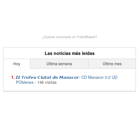
¿Quieres anunciarte en FutbolBalear?
Las noticias más leídas
Hoy
Última semana
Último mes
𝙄𝙄 𝙏𝙧𝙤𝙛𝙚𝙪 𝘾𝙞𝙪𝙩𝙖𝙩 𝙙𝙚 𝙈𝙖𝙣𝙖𝙘𝙤𝙧: CD Manacor 0-2 UD
POblense
- 146 visitas