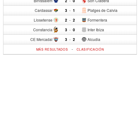
Binissalem
2
-
0
Son Cladera
Cardassar
3
-
1
Platges de Calvia
Llosetense
2
-
2
Formentera
Constancia
3
-
0
Inter Ibiza
CE Mercadal
3
-
2
Alcudia
-
MÁS RESULTADOS
CLASIFICACIÓN