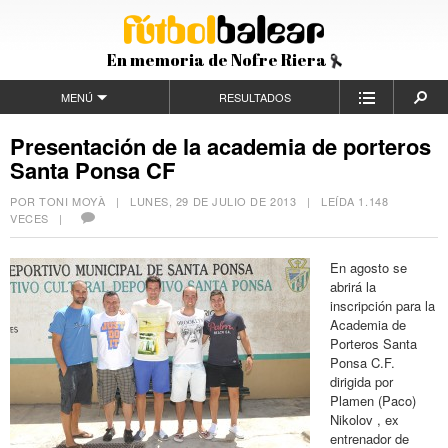
En memoria de Nofre Riera
MENÚ
RESULTADOS
Presentación de la academia de porteros
Santa Ponsa CF
POR TONI MOYÀ |
LUNES, 29 DE JULIO DE 2013
| LEÍDA 1.148
VECES |
En agosto se
abrirá la
inscripción para la
Academia de
Porteros Santa
Ponsa C.F.
dirigida por
Plamen (Paco)
Nikolov , ex
entrenador de