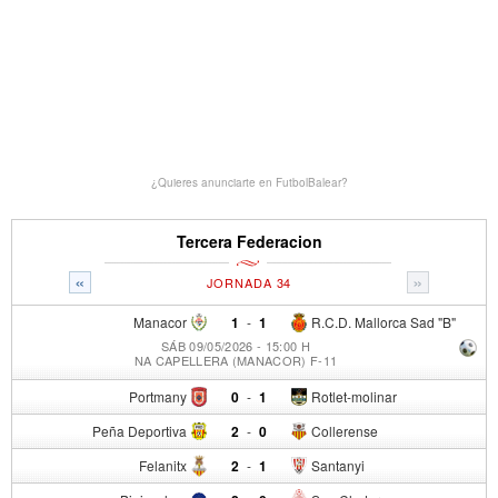
¿Quieres anunciarte en FutbolBalear?
Tercera Federacion
«
»
JORNADA 34
Manacor
1
-
1
R.C.D. Mallorca Sad "B"
SÁB 09/05/2026 - 15:00 H
NA CAPELLERA (MANACOR) F-11
Portmany
0
-
1
Rotlet-molinar
Peña Deportiva
2
-
0
Collerense
Felanitx
2
-
1
Santanyi