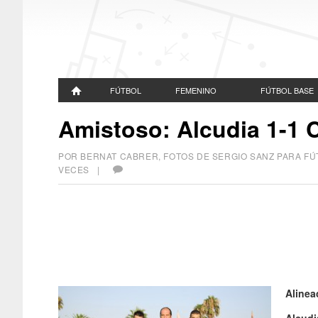
FÚTBOL
FEMENINO
FÚTBOL BASE
Amistoso: Alcudia 1-1 
POR BERNAT CABRER, FOTOS DE SERGIO SANZ PARA 
VECES |
Alinea
Alcudi