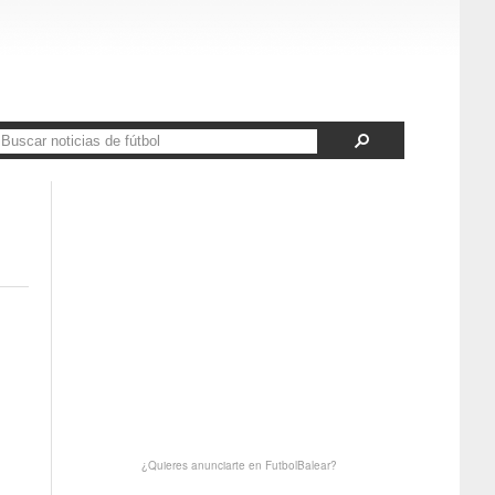
¿Quieres anunciarte en FutbolBalear?