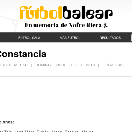
En memoria de Nofre Riera
FÚTBOL SALA
MÁS FÚTBOL
RESULTADOS
Constancia
FÚTBOLB BALEAR |
DOMINGO, 28 DE JULIO DE 2013
| LEÍDA 2.368
ciones:
a
: Tolo, Joan Marc, Rubén, Aroca, Pascual, Mauro,