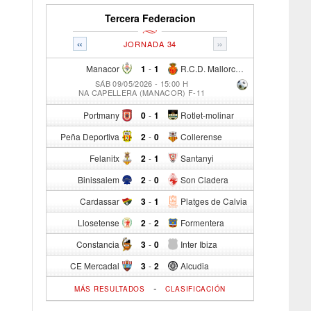
Tercera Federacion
«
»
JORNADA 34
Manacor
1
-
1
R.C.D. Mallorca Sad "B"
SÁB 09/05/2026 - 15:00 H
NA CAPELLERA (MANACOR) F-11
Portmany
0
-
1
Rotlet-molinar
Peña Deportiva
2
-
0
Collerense
Felanitx
2
-
1
Santanyi
Binissalem
2
-
0
Son Cladera
Cardassar
3
-
1
Platges de Calvia
Llosetense
2
-
2
Formentera
Constancia
3
-
0
Inter Ibiza
CE Mercadal
3
-
2
Alcudia
-
MÁS RESULTADOS
CLASIFICACIÓN