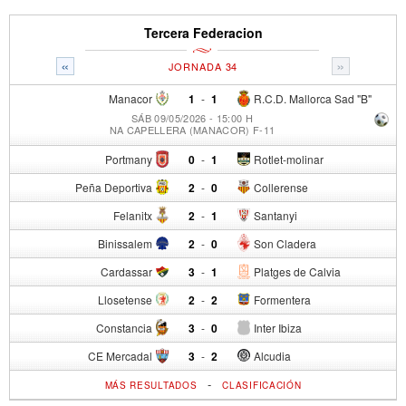
Tercera Federacion
«
»
JORNADA 34
Manacor
1
-
1
R.C.D. Mallorca Sad "B"
SÁB 09/05/2026 - 15:00 H
NA CAPELLERA (MANACOR) F-11
Portmany
0
-
1
Rotlet-molinar
Peña Deportiva
2
-
0
Collerense
Felanitx
2
-
1
Santanyi
Binissalem
2
-
0
Son Cladera
Cardassar
3
-
1
Platges de Calvia
Llosetense
2
-
2
Formentera
Constancia
3
-
0
Inter Ibiza
CE Mercadal
3
-
2
Alcudia
-
MÁS RESULTADOS
CLASIFICACIÓN