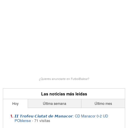
¿Quieres anunciarte en FutbolBalear?
Las noticias más leídas
Hoy
Última semana
Último mes
𝙄𝙄 𝙏𝙧𝙤𝙛𝙚𝙪 𝘾𝙞𝙪𝙩𝙖𝙩 𝙙𝙚 𝙈𝙖𝙣𝙖𝙘𝙤𝙧: CD Manacor 0-2 UD
POblense
- 71 visitas