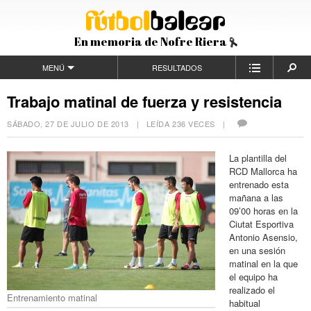
En memoria de Nofre Riera
MENÚ
RESULTADOS
Trabajo matinal de fuerza y resistencia
SÁBADO, 27 DE JULIO DE 2013
| LEÍDA 236 VECES |
La plantilla del
RCD Mallorca ha
entrenado esta
mañana a las
09’00 horas en la
Ciutat Esportiva
Antonio Asensio,
en una sesión
matinal en la que
el equipo ha
realizado el
Entrenamiento matinal
habitual