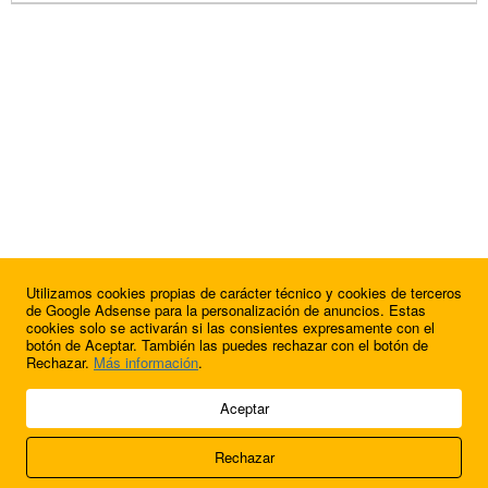
Utilizamos cookies propias de carácter técnico y cookies de terceros
de Google Adsense para la personalización de anuncios. Estas
cookies solo se activarán si las consientes expresamente con el
botón de Aceptar. También las puedes rechazar con el botón de
Rechazar.
Más información
.
© 2009 - 2026 Soluciones Corporativas IP, SL.
Aceptar
Todos los derechos reservados.
Rechazar
Aviso legal
Cookies
Acerca de nosotros
Contacto
Anúnciate en
FútbolBalear